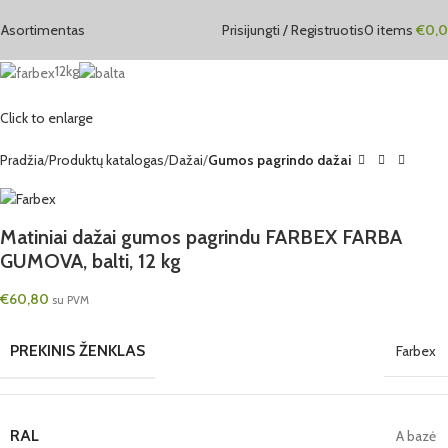
Asortimentas
Prisijungti / Registruotis
0
items
€
0,
12kg
Click to enlarge
Pradžia
Produktų katalogas
Dažai
Gumos pagrindo dažai
Matiniai dažai gumos pagrindu FARBEX FARBA
GUMOVA, balti, 12 kg
€
60,80
su PVM
PREKINIS ŽENKLAS
Farbex
RAL
A bazė