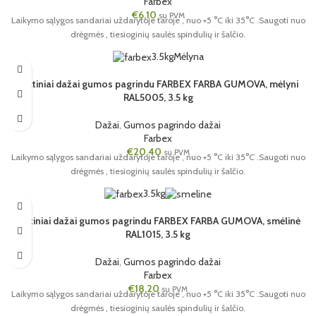
Farbex
€
6,10
su PVM
Laikymo sąlygos sandariai uždarytoje taroje , nuo +5 °C iki 35°C .Saugoti nuo
drėgmės , tiesioginių saulės spindulių ir šalčio.
3.5kg
Mėlyna
Matiniai dažai gumos pagrindu FARBEX FARBA GUMOVA, mėlyni
RAL5005, 3.5 kg
Dažai
,
Gumos pagrindo dažai
Farbex
€
20,40
su PVM
Laikymo sąlygos sandariai uždarytoje taroje , nuo +5 °C iki 35°C .Saugoti nuo
drėgmės , tiesioginių saulės spindulių ir šalčio.
3.5kg
Matiniai dažai gumos pagrindu FARBEX FARBA GUMOVA, smėlinė
RAL1015, 3.5 kg
Dažai
,
Gumos pagrindo dažai
Farbex
€
18,20
su PVM
Laikymo sąlygos sandariai uždarytoje taroje , nuo +5 °C iki 35°C .Saugoti nuo
drėgmės , tiesioginių saulės spindulių ir šalčio.