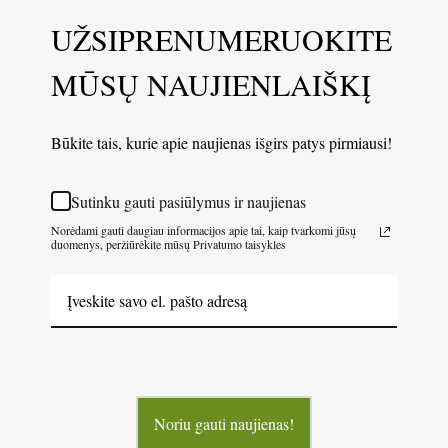
UŽSIPRENUMERUOKITE
MŪSŲ NAUJIENLAIŠKĮ
Būkite tais, kurie apie naujienas išgirs patys pirmiausi!
Sutinku gauti pasiūlymus ir naujienas
Norėdami gauti daugiau informacijos apie tai, kaip tvarkomi jūsų
duomenys, peržiūrėkite mūsų Privatumo taisykles
Noriu gauti naujienas!