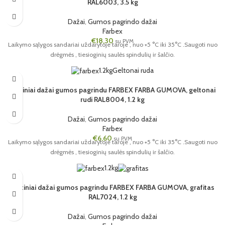
RAL6003, 3.5 kg
Dažai
,
Gumos pagrindo dažai
Farbex
€
18,30
su PVM
Laikymo sąlygos sandariai uždarytoje taroje , nuo +5 °C iki 35°C .Saugoti nuo
drėgmės , tiesioginių saulės spindulių ir šalčio.
1.2kg
Geltonai ruda
Matiniai dažai gumos pagrindu FARBEX FARBA GUMOVA, geltonai
rudi RAL8004, 1.2 kg
Dažai
,
Gumos pagrindo dažai
Farbex
€
6,60
su PVM
Laikymo sąlygos sandariai uždarytoje taroje , nuo +5 °C iki 35°C .Saugoti nuo
drėgmės , tiesioginių saulės spindulių ir šalčio.
1.2kg
Matiniai dažai gumos pagrindu FARBEX FARBA GUMOVA, grafitas
RAL7024, 1.2 kg
Dažai
,
Gumos pagrindo dažai