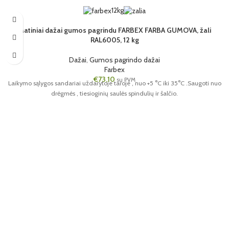
12kg
Matiniai dažai gumos pagrindu FARBEX FARBA GUMOVA, žali
RAL6005, 12 kg
Dažai
,
Gumos pagrindo dažai
Farbex
€
73,10
su PVM
Laikymo sąlygos sandariai uždarytoje taroje , nuo +5 °C iki 35°C .Saugoti nuo
drėgmės , tiesioginių saulės spindulių ir šalčio.