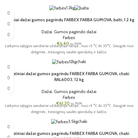
1.2kg
Matiniai dažai gumos pagrindu FARBEX FARBA GUMOVA, balti, 1.2 kg
Dažai
,
Gumos pagrindo dažai
Farbex
€
6,40
su PVM
Laikymo sąlygos sandariai uždarytoje taroje , nuo +5 °C iki 35°C .Saugoti nuo
drėgmės , tiesioginių saulės spindulių ir šalčio.
12kg
chaki
Matiniai dažai gumos pagrindu FARBEX FARBA GUMOVA, chaki
RAL6003, 12 kg
Dažai
,
Gumos pagrindo dažai
Farbex
€
61,20
su PVM
Laikymo sąlygos sandariai uždarytoje taroje , nuo +5 °C iki 35°C .Saugoti nuo
drėgmės , tiesioginių saulės spindulių ir šalčio.
3.5kg
chaki
Matiniai dažai gumos pagrindu FARBEX FARBA GUMOVA, chaki