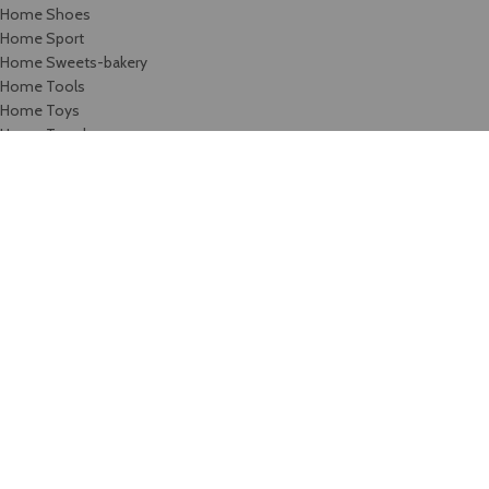
Home Shoes
Home Sport
Home Sweets-bakery
Home Tools
Home Toys
Home Travel
Home video
Home watches
Home Wine
Image Hotspot
Images gallery
Infobox
Instagram
Karjera
Kontaktai / rekvizitai
List-element
Maintenance
Maintenance 2
Maintenance 3
Menu price