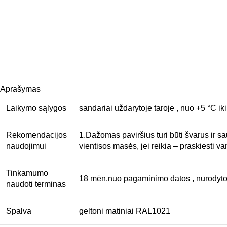
Aprašymas
Laikymo sąlygos
sandariai uždarytoje taroje , nuo +5 °C ik
Rekomendacijos
1.Dažomas paviršius turi būti švarus ir sau
naudojimui
vientisos masės, jei reikia – praskiesti 
Tinkamumo
18 mėn.nuo pagaminimo datos , nurodytos
naudoti terminas
Spalva
geltoni matiniai RAL1021