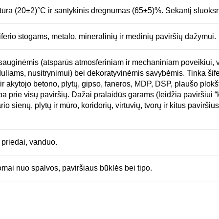
ratūra (20±2)°C ir santykinis drėgnumas (65±5)%. Sekantį sluoksnį
iferio stogams, metalo, mineralinių ir medinių paviršių dažymui.
apsauginėmis (atsparūs atmosferiniam ir mechaniniam poveikiui,
duliams, nusitrynimui) bei dekoratyvinėmis savybėmis. Tinka šiferi
ir akytojo betono, plytų, gipso, faneros, MDP, DSP, plaušo plokštė
 prie visų paviršių. Dažai pralaidūs garams (leidžia paviršiui “kv
o sienų, plytų ir mūro, koridorių, virtuvių, tvorų ir kitus pavirši
 priedai, vanduo.
mai nuo spalvos, paviršiaus būklės bei tipo.