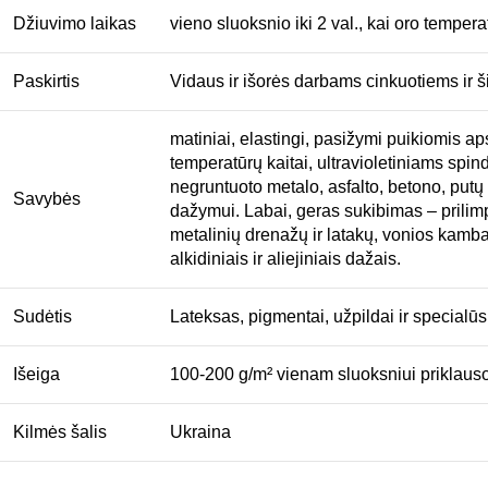
Džiuvimo laikas
vieno sluoksnio iki 2 val., kai oro tempe
Paskirtis
Vidaus ir išorės darbams cinkuotiems ir š
matiniai, elastingi, pasižymi puikiomis 
temperatūrų kaitai, ultravioletiniams spin
negruntuoto metalo, asfalto, betono, putų 
Savybės
dažymui. Labai, geras sukibimas – prilimpa
metalinių drenažų ir latakų, vonios kambari
alkidiniais ir aliejiniais dažais.
Sudėtis
Lateksas, pigmentai, užpildai ir specialūs
Išeiga
100-200 g/m² vienam sluoksniui priklauso
Kilmės šalis
Ukraina