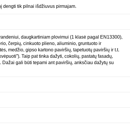
 dengti tik pilnai išdžiuvus pirmajam.
 vandeniui, daugkartiniam plovimui (1 klasė pagal EN13300),
o, čerpių, cinkuoto plieno, aliuminio, gruntuoto ir
s, medžio, gipso kartono paviršių, tapetuotų paviršių ir t.t.
ėpuoti”). Taip pat tinka dažyti, cokolių, pastatų fasadų,
us. Dažai gali būti tepami ant paviršių, anksčiau dažytų su