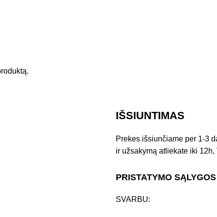
 produktą.
IŠSIUNTIMAS
Prekes išsiunčiame per 1-3 d
ir užsakymą atliekate iki 12h, 
PRISTATYMO SĄLYGOS
SVARBU: