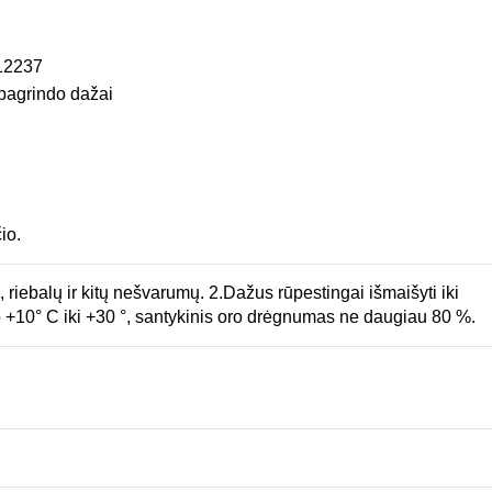
12237
agrindo dažai
io.
, riebalų ir kitų nešvarumų. 2.Dažus rūpestingai išmaišyti iki
o +10° C iki +30 °, santykinis oro drėgnumas ne daugiau 80 %.