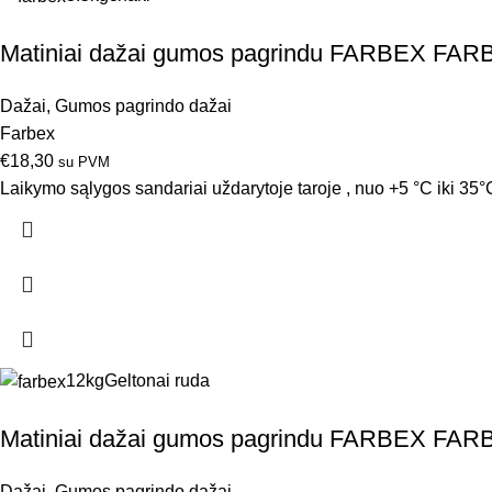
Matiniai dažai gumos pagrindu FARBEX FAR
Dažai
,
Gumos pagrindo dažai
Farbex
€
18,30
su PVM
Laikymo sąlygos sandariai uždarytoje taroje , nuo +5 °C iki 35°C
12kg
Geltonai ruda
Matiniai dažai gumos pagrindu FARBEX FARB
Dažai
,
Gumos pagrindo dažai