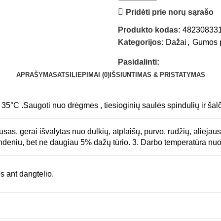
Pridėti prie norų sąrašo
Produkto kodas:
48230833
Kategorijos:
Dažai
,
Gumos p
Pasidalinti:
APRAŠYMAS
ATSILIEPIMAI (0)
IŠSIUNTIMAS & PRISTATYMAS
i 35°C .Saugoti nuo drėgmės , tiesioginių saulės spindulių ir šalč
sas, gerai išvalytas nuo dulkių, atplaišų, purvo, rūdžių, aliejaus
vandeniu, bet ne daugiau 5% dažų tūrio. 3. Darbo temperatūra nu
 ant dangtelio.