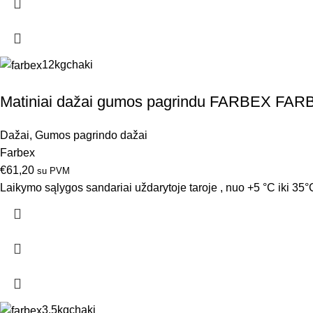
12kg
chaki
Matiniai dažai gumos pagrindu FARBEX FAR
Dažai
,
Gumos pagrindo dažai
Farbex
€
61,20
su PVM
Laikymo sąlygos sandariai uždarytoje taroje , nuo +5 °C iki 35°C
3.5kg
chaki