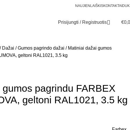
NAUJIENLAIŠKIS
KONTAKTAI
DUK
Prisijungti / Registruotis
€
0,
Dažai
Gumos pagrindo dažai
Matiniai dažai gumos
OVA, geltoni RAL1021, 3.5 kg
ai gumos pagrindu FARBEX
A, geltoni RAL1021, 3.5 kg
Farbex