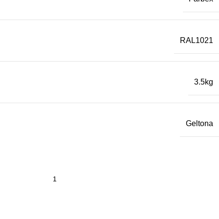
RAL1021
3.5kg
Geltona