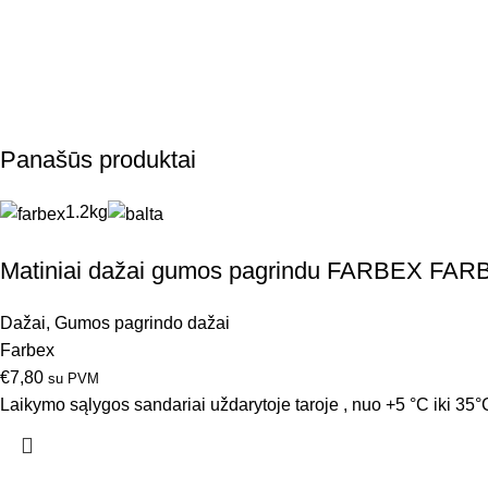
Panašūs produktai
1.2kg
Matiniai dažai gumos pagrindu FARBEX FAR
Dažai
,
Gumos pagrindo dažai
Farbex
€
7,80
su PVM
Laikymo sąlygos sandariai uždarytoje taroje , nuo +5 °C iki 35°C