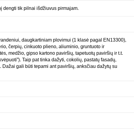
 dengti tik pilnai išdžiuvus pirmajam.
 vandeniui, daugkartiniam plovimui (1 klasė pagal EN13300),
o, čerpių, cinkuoto plieno, aliuminio, gruntuoto ir
s, medžio, gipso kartono paviršių, tapetuotų paviršių ir t.t.
ėpuoti”). Taip pat tinka dažyti, cokolių, pastatų fasadų,
us. Dažai gali būti tepami ant paviršių, anksčiau dažytų su