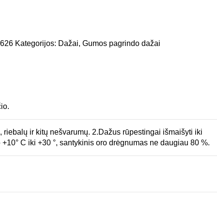
2626
Kategorijos:
Dažai
,
Gumos pagrindo dažai
io.
, riebalų ir kitų nešvarumų. 2.Dažus rūpestingai išmaišyti iki
o +10° C iki +30 °, santykinis oro drėgnumas ne daugiau 80 %.