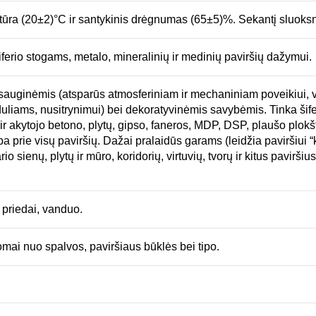
ratūra (20±2)°C ir santykinis drėgnumas (65±5)%. Sekantį sluoksnį
iferio stogams, metalo, mineralinių ir medinių paviršių dažymui.
apsauginėmis (atsparūs atmosferiniam ir mechaniniam poveikiui,
duliams, nusitrynimui) bei dekoratyvinėmis savybėmis. Tinka šiferi
ir akytojo betono, plytų, gipso, faneros, MDP, DSP, plaušo plokštė
 prie visų paviršių. Dažai pralaidūs garams (leidžia paviršiui “kv
o sienų, plytų ir mūro, koridorių, virtuvių, tvorų ir kitus pavirši
 priedai, vanduo.
mai nuo spalvos, paviršiaus būklės bei tipo.