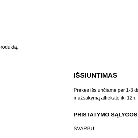
 produktą.
IŠSIUNTIMAS
Prekes išsiunčiame per 1-3 d
ir užsakymą atliekate iki 12h, 
PRISTATYMO SĄLYGOS
SVARBU: