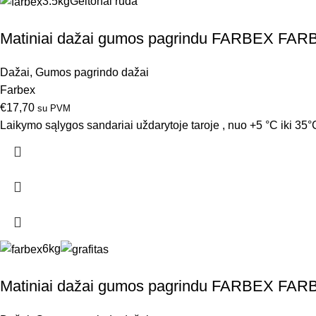
3.5kg
Geltonai ruda
Matiniai dažai gumos pagrindu FARBEX FARB
Dažai
,
Gumos pagrindo dažai
Farbex
€
17,70
su PVM
Laikymo sąlygos sandariai uždarytoje taroje , nuo +5 °C iki 35°C
6kg
Matiniai dažai gumos pagrindu FARBEX FAR