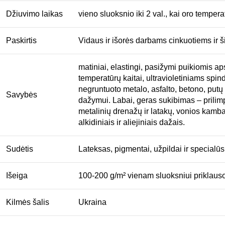
Džiuvimo laikas
vieno sluoksnio iki 2 val., kai oro tempe
Paskirtis
Vidaus ir išorės darbams cinkuotiems ir š
matiniai, elastingi, pasižymi puikiomis 
temperatūrų kaitai, ultravioletiniams spin
negruntuoto metalo, asfalto, betono, putų 
Savybės
dažymui. Labai, geras sukibimas – prilimpa
metalinių drenažų ir latakų, vonios kambari
alkidiniais ir aliejiniais dažais.
Sudėtis
Lateksas, pigmentai, užpildai ir specialūs
Išeiga
100-200 g/m² vienam sluoksniui priklauso
Kilmės šalis
Ukraina