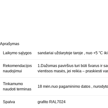
Aprašymas
Laikymo sąlygos
sandariai uždarytoje taroje , nuo +5 °C ik
Rekomendacijos
1.Dažomas paviršius turi būti švarus ir sau
naudojimui
vientisos masės, jei reikia – praskiesti 
Tinkamumo
18 mėn.nuo pagaminimo datos , nurodytos
naudoti terminas
Spalva
grafito RAL7024