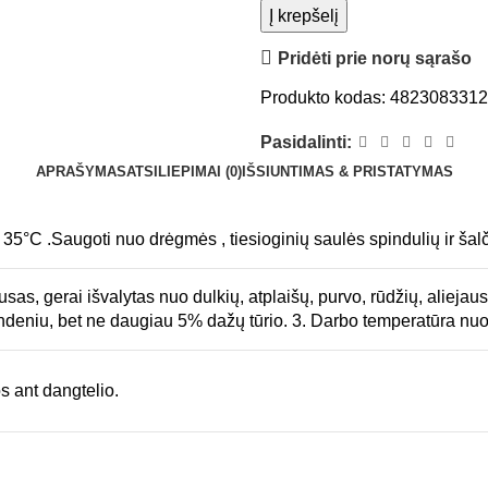
Į krepšelį
Pridėti prie norų sąrašo
Produkto kodas:
482308331
Pasidalinti:
APRAŠYMAS
ATSILIEPIMAI (0)
IŠSIUNTIMAS & PRISTATYMAS
i 35°C .Saugoti nuo drėgmės , tiesioginių saulės spindulių ir šalč
sas, gerai išvalytas nuo dulkių, atplaišų, purvo, rūdžių, aliejaus
vandeniu, bet ne daugiau 5% dažų tūrio. 3. Darbo temperatūra nu
 ant dangtelio.