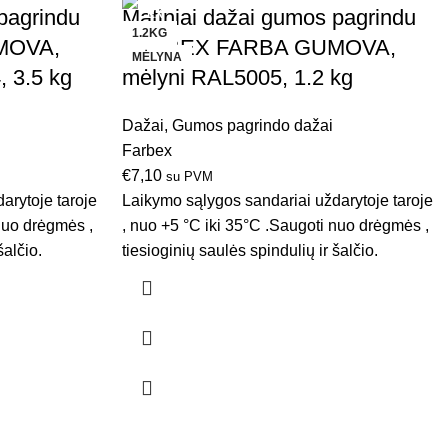
pagrindu
Matiniai dažai gumos pagrindu
1.2KG
MOVA,
FARBEX FARBA GUMOVA,
MĖLYNA
, 3.5 kg
mėlyni RAL5005, 1.2 kg
Dažai
,
Gumos pagrindo dažai
Farbex
€
7,10
su PVM
arytoje taroje
Laikymo sąlygos sandariai uždarytoje taroje
 nuo drėgmės ,
, nuo +5 °C iki 35°C .Saugoti nuo drėgmės ,
šalčio.
tiesioginių saulės spindulių ir šalčio.