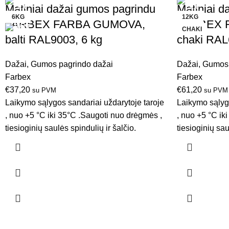
Matiniai dažai gumos pagrindu
Matiniai d
6KG
12KG
FARBEX FARBA GUMOVA,
FARBEX 
CHAKI
balti RAL9003, 6 kg
chaki RAL
Dažai
,
Gumos pagrindo dažai
Dažai
,
Gumos 
Farbex
Farbex
€
37,20
€
61,20
su PVM
su PVM
Laikymo sąlygos sandariai uždarytoje taroje
Laikymo sąlygo
, nuo +5 °C iki 35°C .Saugoti nuo drėgmės ,
, nuo +5 °C ik
tiesioginių saulės spindulių ir šalčio.
tiesioginių sau