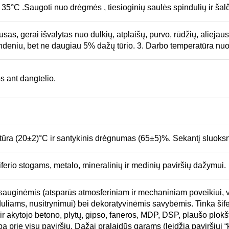
i 35°C .Saugoti nuo drėgmės , tiesioginių saulės spindulių ir šalč
sas, gerai išvalytas nuo dulkių, atplaišų, purvo, rūdžių, aliejaus
vandeniu, bet ne daugiau 5% dažų tūrio. 3. Darbo temperatūra nu
 ant dangtelio.
ratūra (20±2)°C ir santykinis drėgnumas (65±5)%. Sekantį sluoksnį
iferio stogams, metalo, mineralinių ir medinių paviršių dažymui.
apsauginėmis (atsparūs atmosferiniam ir mechaniniam poveikiui,
duliams, nusitrynimui) bei dekoratyvinėmis savybėmis. Tinka šiferi
ir akytojo betono, plytų, gipso, faneros, MDP, DSP, plaušo plokštė
 prie visų paviršių. Dažai pralaidūs garams (leidžia paviršiui “kv