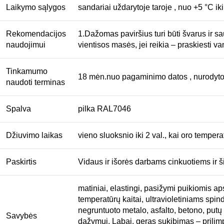
Laikymo sąlygos
sandariai uždarytoje taroje , nuo +5 °C ik
Rekomendacijos
1.Dažomas paviršius turi būti švarus ir sau
naudojimui
vientisos masės, jei reikia – praskiesti 
Tinkamumo
18 mėn.nuo pagaminimo datos , nurodytos
naudoti terminas
Spalva
pilka RAL7046
Džiuvimo laikas
vieno sluoksnio iki 2 val., kai oro tempe
Paskirtis
Vidaus ir išorės darbams cinkuotiems ir š
matiniai, elastingi, pasižymi puikiomis 
temperatūrų kaitai, ultravioletiniams spin
negruntuoto metalo, asfalto, betono, putų 
Savybės
dažymui. Labai, geras sukibimas – prilimpa