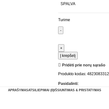
SPALVA
Turime
Į krepšelį
Pridėti prie norų sąrašo
Produkto kodas:
482308331
Pasidalinti:
APRAŠYMAS
ATSILIEPIMAI (0)
IŠSIUNTIMAS & PRISTATYMAS