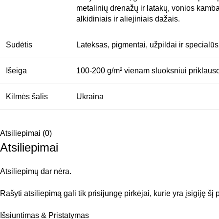
metalinių drenažų ir latakų, vonios kambari
alkidiniais ir aliejiniais dažais.
Sudėtis
Lateksas, pigmentai, užpildai ir specialūs
Išeiga
100-200 g/m² vienam sluoksniui priklauso
Kilmės šalis
Ukraina
Atsiliepimai (0)
Atsiliepimai
Atsiliepimų dar nėra.
Rašyti atsiliepimą gali tik prisijungę pirkėjai, kurie yra įsigiję šį
Išsiuntimas & Pristatymas