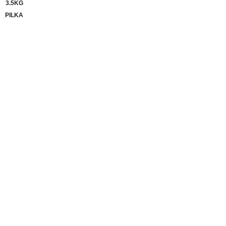
3.5KG
PILKA