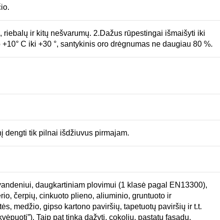
io.
, riebalų ir kitų nešvarumų. 2.Dažus rūpestingai išmaišyti iki
o +10° C iki +30 °, santykinis oro drėgnumas ne daugiau 80 %.
 dengti tik pilnai išdžiuvus pirmajam.
 vandeniui, daugkartiniam plovimui (1 klasė pagal EN13300),
o, čerpių, cinkuoto plieno, aliuminio, gruntuoto ir
s, medžio, gipso kartono paviršių, tapetuotų paviršių ir t.t.
ėpuoti”). Taip pat tinka dažyti, cokolių, pastatų fasadų,