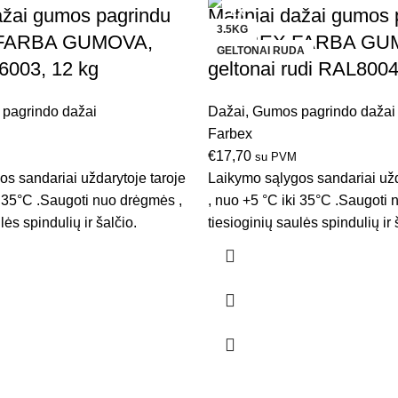
ažai gumos pagrindu
Matiniai dažai gumos 
3.5KG
FARBA GUMOVA,
FARBEX FARBA GU
GELTONAI RUDA
6003, 12 kg
geltonai rudi RAL8004
pagrindo dažai
Dažai
,
Gumos pagrindo dažai
Farbex
€
17,70
su PVM
s sandariai uždarytoje taroje
Laikymo sąlygos sandariai užd
i 35°C .Saugoti nuo drėgmės ,
, nuo +5 °C iki 35°C .Saugoti
lės spindulių ir šalčio.
tiesioginių saulės spindulių ir 