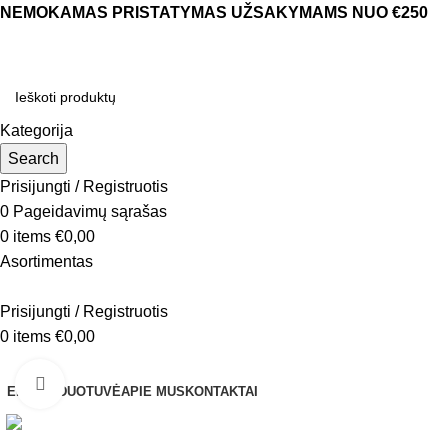
NEMOKAMAS PRISTATYMAS UŽSAKYMAMS NUO €250
Kategorija
Search
Prisijungti / Registruotis
0
Pageidavimų sąrašas
0
items
€
0,00
Asortimentas
Prisijungti / Registruotis
0
items
€
0,00
Naršyti kategorijas
Click to enlarge
EL. PARDUOTUVĖ
APIE MUS
KONTAKTAI