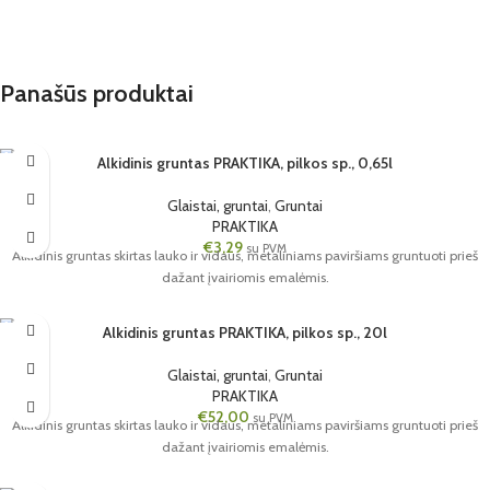
Panašūs produktai
Alkidinis gruntas PRAKTIKA, pilkos sp., 0,65l
12 VNT.
Glaistai, gruntai
,
Gruntai
0.65L
PRAKTIKA
PILKA
€
3,29
su PVM
Alkidinis gruntas skirtas lauko ir vidaus, metaliniams paviršiams gruntuoti prieš
dažant įvairiomis emalėmis.
Alkidinis gruntas PRAKTIKA, pilkos sp., 20l
1 VNT.
Glaistai, gruntai
,
Gruntai
20L
PRAKTIKA
PILKA
€
52,00
su PVM
Alkidinis gruntas skirtas lauko ir vidaus, metaliniams paviršiams gruntuoti prieš
dažant įvairiomis emalėmis.