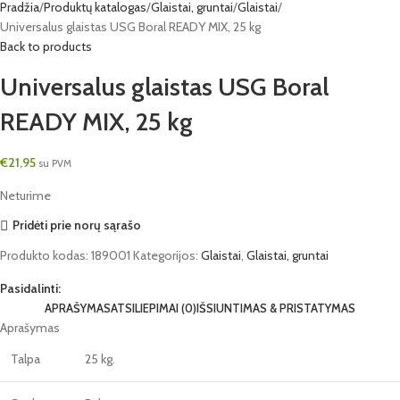
Pradžia
Produktų katalogas
Glaistai, gruntai
Glaistai
Universalus glaistas USG Boral READY MIX, 25 kg
Back to products
Universalus glaistas USG Boral
READY MIX, 25 kg
€
21,95
su PVM
Neturime
Pridėti prie norų sąrašo
Produkto kodas:
189001
Kategorijos:
Glaistai
,
Glaistai, gruntai
Pasidalinti:
APRAŠYMAS
ATSILIEPIMAI (0)
IŠSIUNTIMAS & PRISTATYMAS
Aprašymas
Talpa
25 kg.