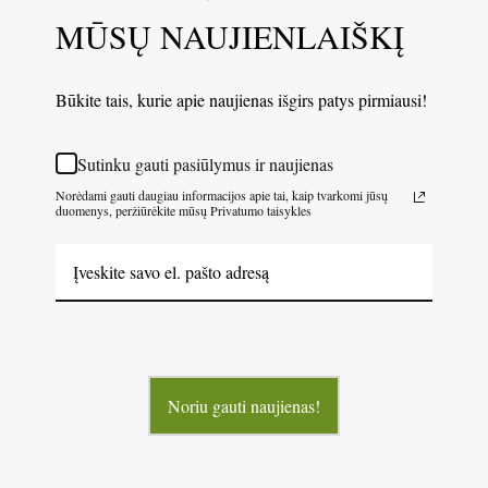
MŪSŲ NAUJIENLAIŠKĮ
Būkite tais, kurie apie naujienas išgirs patys pirmiausi!
Sutinku gauti pasiūlymus ir naujienas
Norėdami gauti daugiau informacijos apie tai, kaip tvarkomi jūsų
duomenys, peržiūrėkite mūsų Privatumo taisykles
Noriu gauti naujienas!