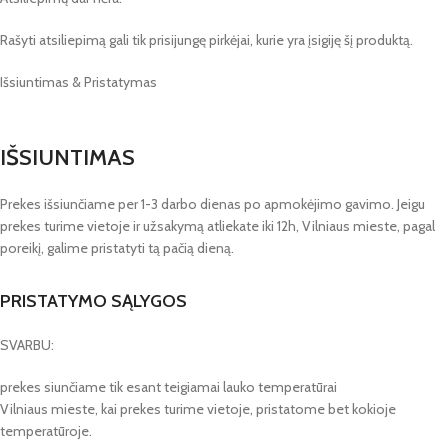
Rašyti atsiliepimą gali tik prisijungę pirkėjai, kurie yra įsigiję šį produktą.
Išsiuntimas & Pristatymas
IŠSIUNTIMAS
Prekes išsiunčiame per 1-3 darbo dienas po apmokėjimo gavimo. Jeigu
prekes turime vietoje ir užsakymą atliekate iki 12h, Vilniaus mieste, pagal
poreikį, galime pristatyti tą pačią dieną.
PRISTATYMO SĄLYGOS
SVARBU:
prekes siunčiame tik esant teigiamai lauko temperatūrai
Vilniaus mieste, kai prekes turime vietoje, pristatome bet kokioje
temperatūroje.