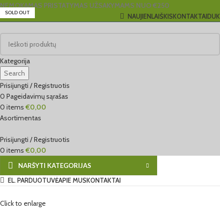
NEMOKAMAS PRISTATYMAS UŽSAKYMAMS NUO €250
SOLD OUT
NAUJIENLAIŠKIS
KONTAKTAI
DUK
Kategorija
Search
Prisijungti / Registruotis
0
Pageidavimų sąrašas
0
items
€
0,00
Asortimentas
Prisijungti / Registruotis
0
items
€
0,00
NARŠYTI KATEGORIJAS
EL. PARDUOTUVĖ
APIE MUS
KONTAKTAI
Click to enlarge