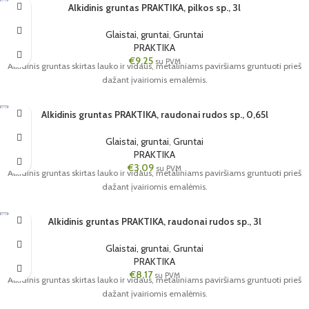
Alkidinis gruntas PRAKTIKA, pilkos sp., 3l
6 VNT.
Glaistai, gruntai
,
Gruntai
3L
PRAKTIKA
PILKA
€
9,25
su PVM
Alkidinis gruntas skirtas lauko ir vidaus, metaliniams paviršiams gruntuoti prieš
dažant įvairiomis emalėmis.
Alkidinis gruntas PRAKTIKA, raudonai rudos sp., 0,65l
12 VNT.
Glaistai, gruntai
,
Gruntai
0.65L
PRAKTIKA
€
3,09
su PVM
Alkidinis gruntas skirtas lauko ir vidaus, metaliniams paviršiams gruntuoti prieš
dažant įvairiomis emalėmis.
Alkidinis gruntas PRAKTIKA, raudonai rudos sp., 3l
6 VNT.
Glaistai, gruntai
,
Gruntai
3L
PRAKTIKA
€
8,17
su PVM
Alkidinis gruntas skirtas lauko ir vidaus, metaliniams paviršiams gruntuoti prieš
dažant įvairiomis emalėmis.