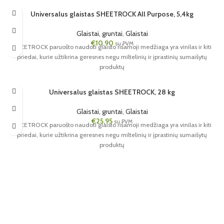
SOLD OUT
Universalus glaistas SHEETROCK All Purpose, 5,4kg
Glaistai, gruntai
,
Glaistai
€
10,90
su PVM
SHEETROCK paruošto naudoti glaisto rišamoji medžiaga yra vinilas ir kiti
priedai, kurie užtikrina geresnes negu miltelinių ir įprastinių sumaišytų
produktų
SOLD OUT
Universalus glaistas SHEETROCK, 28 kg
Glaistai, gruntai
,
Glaistai
€
25,95
su PVM
SHEETROCK paruošto naudoti glaisto rišamoji medžiaga yra vinilas ir kiti
priedai, kurie užtikrina geresnes negu miltelinių ir įprastinių sumaišytų
produktų