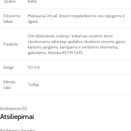
Spalva
Balta
Džiuvimo
Mažiausiai 24 val. (esant nepalankioms oro sąlygoms ir
laikas
ilgiau).
Ore džiūstantis mišinys, tinkamas visiems trims
sluoksniams arba kaip apdailos sluoksnis visoms gipso
Paskirtis
kartono jungtims, kampams ir tvirtinimo elementų
galvutėms. Atitinka ASTM C475.
Išeiga
50 m2
Kilmės
Turkija
šalis
Atsiliepimai (0)
Atsiliepimai
Atsiliepimų dar nėra.