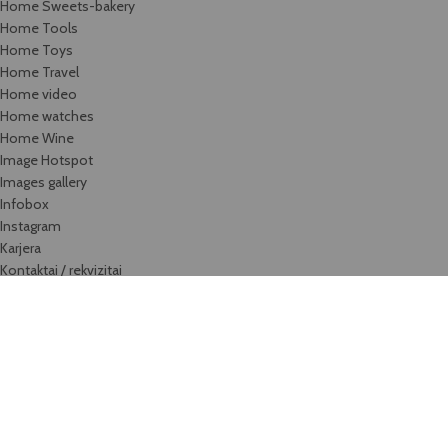
Home Sweets-bakery
Home Tools
Home Toys
Home Travel
Home video
Home watches
Home Wine
Image Hotspot
Images gallery
Infobox
Instagram
Karjera
Kontaktai / rekvizitai
List-element
Maintenance
Maintenance 2
Maintenance 3
Menu price
Our team
Parallax Scrolling
Portfolio