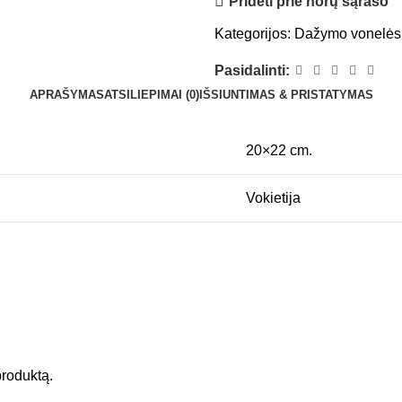
Pridėti prie norų sąrašo
Kategorijos:
Dažymo vonelės
Pasidalinti:
APRAŠYMAS
ATSILIEPIMAI (0)
IŠSIUNTIMAS & PRISTATYMAS
20×22 cm.
Vokietija
 produktą.