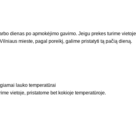
arbo dienas po apmokėjimo gavimo. Jeigu prekes turime vietoje
Vilniaus mieste, pagal poreikį, galime pristatyti tą pačią dieną.
igiamai lauko temperatūrai
rime vietoje, pristatome bet kokioje temperatūroje.