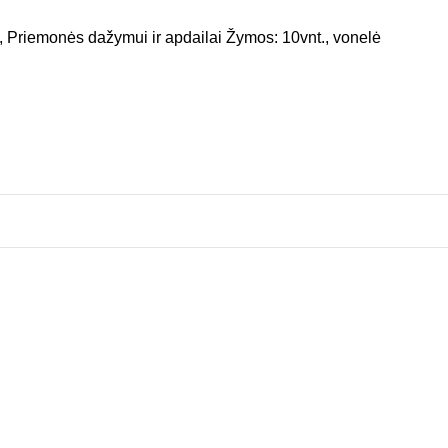
,
Priemonės dažymui ir apdailai
Žymos:
10vnt.
,
vonelė