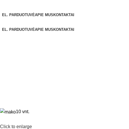
Naršyti kategorijas
EL. PARDUOTUVĖ
APIE MUS
KONTAKTAI
EL. PARDUOTUVĖ
APIE MUS
KONTAKTAI
10 vnt.
Click to enlarge