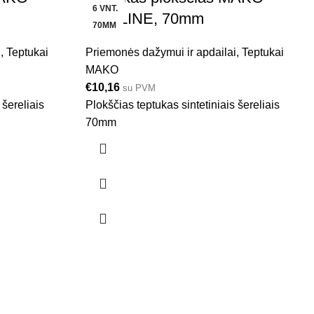
6 VNT.
PROLINE, 70mm
70MM
i
,
Teptukai
Priemonės dažymui ir apdailai
,
Teptukai
MAKO
€
10,16
su PVM
 šereliais
Plokščias teptukas sintetiniais šereliais
70mm