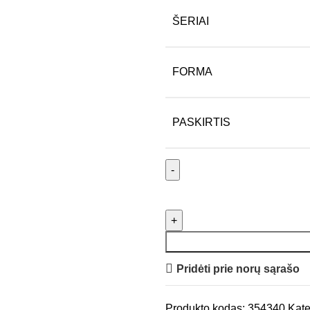
ŠERIAI
FORMA
PASKIRTIS
Pridėti prie norų sąrašo
Produkto kodas:
354340
Kate