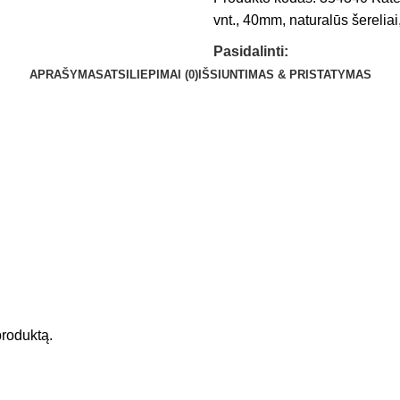
vnt.
,
40mm
,
naturalūs šereliai
Pasidalinti:
APRAŠYMAS
ATSILIEPIMAI (0)
IŠSIUNTIMAS & PRISTATYMAS
 produktą.