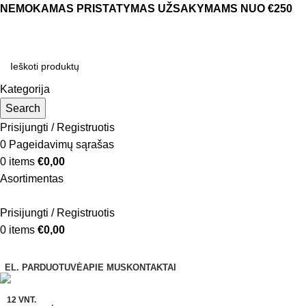
NEMOKAMAS PRISTATYMAS UŽSAKYMAMS NUO €250
Kategorija
Search
Prisijungti / Registruotis
0
Pageidavimų sąrašas
0
items
€
0,00
Asortimentas
Prisijungti / Registruotis
0
items
€
0,00
Naršyti kategorijas
EL. PARDUOTUVĖ
APIE MUS
KONTAKTAI
12 VNT.