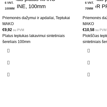
6 VNT.
6 VNT.
PROLINE, 100mm
LASUR P
100MM
70MM
Priemonės dažymui ir apdailai
,
Teptukai
Priemonės daž
MAKO
MAKO
€
9,92
€
10,58
su PVM
su PVM
Platus teptukas lakavimui sintetiniais
Plokščias tep
šereliais 100mm
sintetiniais š