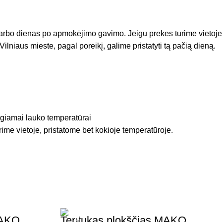
arbo dienas po apmokėjimo gavimo. Jeigu prekes turime vietoje
Vilniaus mieste, pagal poreikį, galime pristatyti tą pačią dieną.
igiamai lauko temperatūrai
rime vietoje, pristatome bet kokioje temperatūroje.
MAKO
Teptukas plokščias MAKO