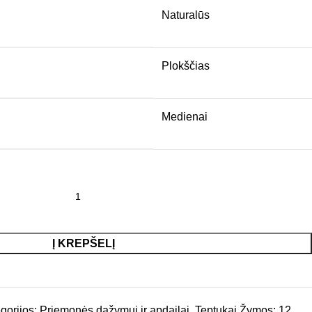
Naturalūs
Plokščias
Medienai
Į KREPŠELĮ
gorijos:
Priemonės dažymui ir apdailai
,
Teptukai
Žymos:
12