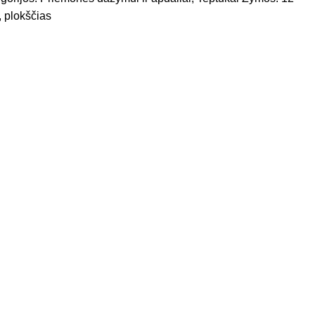
,
plokščias