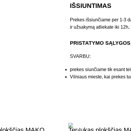
IŠSIUNTIMAS
Prekes išsiunčiame per 1-3 d
ir užsakymą atliekate iki 12h, 
PRISTATYMO SĄLYGOS
SVARBU:
prekes siunčiame tik esant te
Vilniaus mieste, kai prekes tu
plokščias MAKO
Teptukas plokščias 