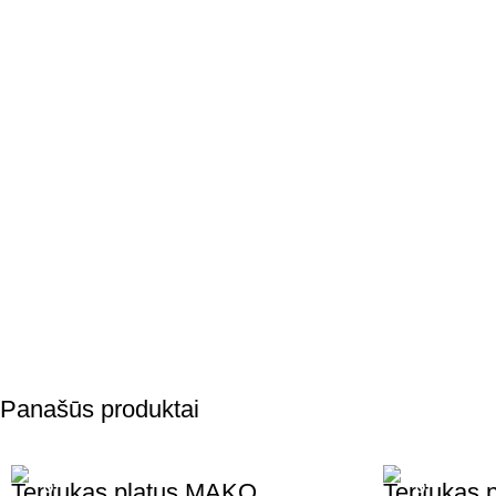
Panašūs produktai
Teptukas platus MAKO
Teptukas 