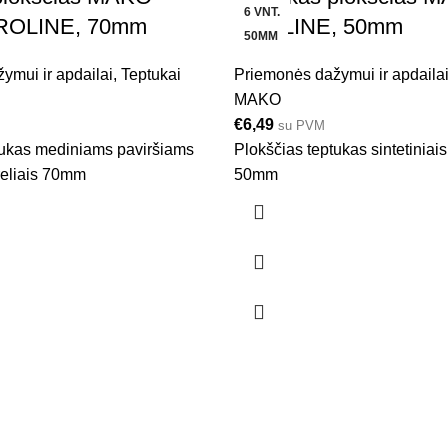
6 VNT.
ROLINE, 70mm
PROLINE, 50mm
50MM
ymui ir apdailai
,
Teptukai
Priemonės dažymui ir apdaila
MAKO
€
6,49
su PVM
tukas mediniams paviršiams
Plokščias teptukas sintetiniais
ereliais 70mm
50mm