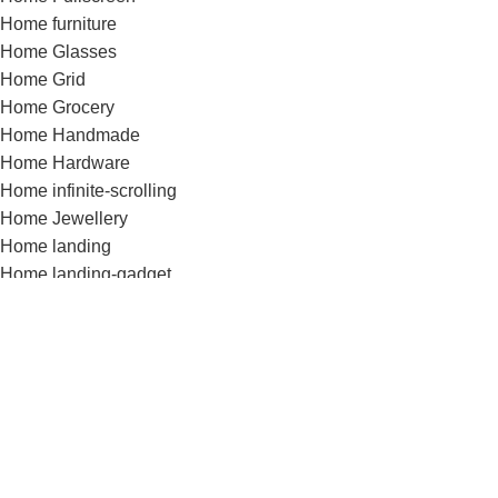
Home furniture
Home Glasses
Home Grid
Home Grocery
Home Handmade
Home Hardware
Home infinite-scrolling
Home Jewellery
Home landing
Home landing-gadget
Home Lingerie
Home lookbook
Home magazine
Home Marketplace
Home Medical
Home Medical-marijuana
Home Minimalism
Home Mobile-App