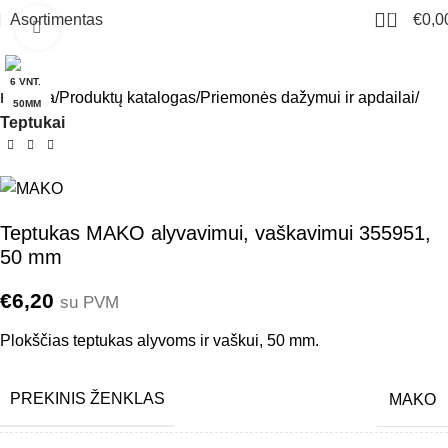
0
Asortimentas
€
0,0
Click to enlarge
6 VNT.
Pradžia
Produktų katalogas
Priemonės dažymui ir apdailai
50MM
Teptukai
Teptukas MAKO alyvavimui, vaškavimui 355951,
50 mm
€
6,20
su PVM
Plokščias teptukas alyvoms ir vaškui, 50 mm.
PREKINIS ŽENKLAS
MAKO