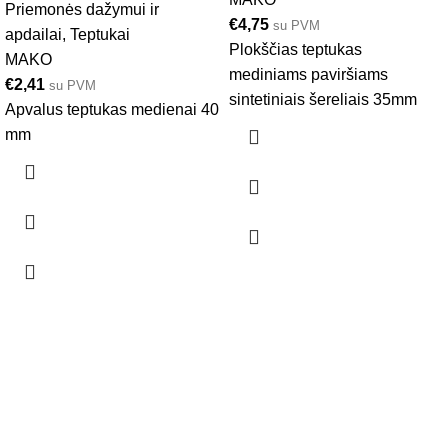
Priemonės dažymui ir
€
4,75
su PVM
apdailai
,
Teptukai
Plokščias teptukas
MAKO
mediniams paviršiams
€
2,41
su PVM
sintetiniais šereliais 35mm
Apvalus teptukas medienai 40
mm