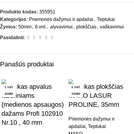
Produkto kodas:
355951
Kategorijos:
Priemonės dažymui ir apdailai
,
Teptukai
Žymos:
50mm
,
6 vnt.
,
alyvavimui
,
plokščias
,
vaškavimui
Pasidalinti:
Panašūs produktai
Teptukas apvalus
Teptukas plokščias
3 VNT.
6 VNT.
lazuriniams
MAKO LASUR
40MM
35MM
(medienos apsaugos)
PROLINE, 35mm
dažams Profi 102910
Priemonės dažymui ir
Nr.10 , 40 mm
apdailai
,
Teptukai
MAKO