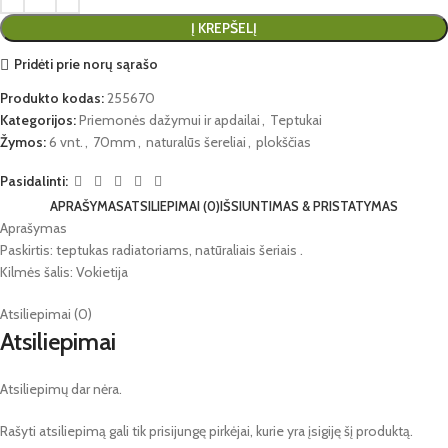
Į KREPŠELĮ
Pridėti prie norų sąrašo
Produkto kodas:
255670
Kategorijos:
Priemonės dažymui ir apdailai
,
Teptukai
Žymos:
6 vnt.
,
70mm
,
naturalūs šereliai
,
plokščias
Pasidalinti:
APRAŠYMAS
ATSILIEPIMAI (0)
IŠSIUNTIMAS & PRISTATYMAS
Aprašymas
Paskirtis: teptukas radiatoriams, natūraliais šeriais .
Kilmės šalis: Vokietija
Atsiliepimai (0)
Atsiliepimai
Atsiliepimų dar nėra.
Rašyti atsiliepimą gali tik prisijungę pirkėjai, kurie yra įsigiję šį produktą.