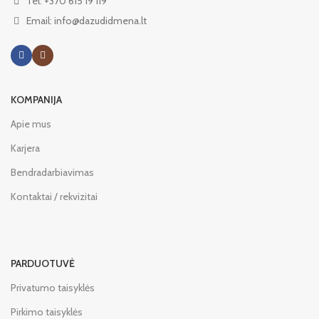
Tel: +370 615 19 119
Email: info@dazudidmena.lt
KOMPANIJA
Apie mus
Karjera
Bendradarbiavimas
Kontaktai / rekvizitai
PARDUOTUVĖ
Privatumo taisyklės
Pirkimo taisyklės