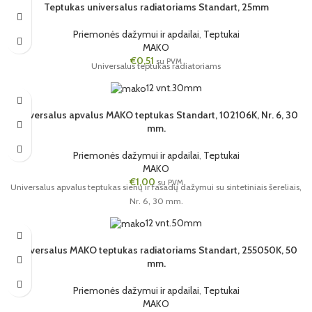
Teptukas universalus radiatoriams Standart, 25mm
Priemonės dažymui ir apdailai
,
Teptukai
MAKO
€
0,51
su PVM
Universalus teptukas radiatoriams
12 vnt.
30mm
Universalus apvalus MAKO teptukas Standart, 102106K, Nr. 6, 30
mm.
Priemonės dažymui ir apdailai
,
Teptukai
MAKO
€
1,00
su PVM
Universalus apvalus teptukas sienų ir fasadų dažymui su sintetiniais šereliais,
Nr. 6, 30 mm.
12 vnt.
50mm
Universalus MAKO teptukas radiatoriams Standart, 255050K, 50
mm.
Priemonės dažymui ir apdailai
,
Teptukai
MAKO