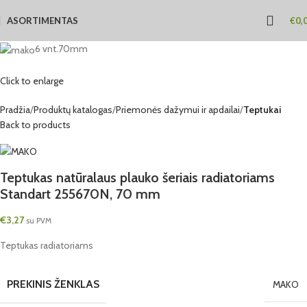
ASORTIMENTAS
€
0,
6 vnt.
70mm
Click to enlarge
Pradžia
Produktų katalogas
Priemonės dažymui ir apdailai
Teptukai
Back to products
Teptukas natūralaus plauko šeriais radiatoriams
Standart 255670N, 70 mm
€
3,27
su PVM
Teptukas radiatoriams
PREKINIS ŽENKLAS
MAKO