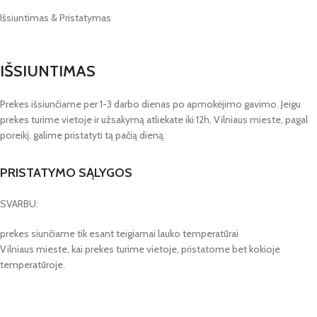
Išsiuntimas & Pristatymas
IŠSIUNTIMAS
Prekes išsiunčiame per 1-3 darbo dienas po apmokėjimo gavimo. Jeigu
prekes turime vietoje ir užsakymą atliekate iki 12h, Vilniaus mieste, pagal
poreikį, galime pristatyti tą pačią dieną.
PRISTATYMO SĄLYGOS
SVARBU:
prekes siunčiame tik esant teigiamai lauko temperatūrai
Vilniaus mieste, kai prekes turime vietoje, pristatome bet kokioje
temperatūroje.