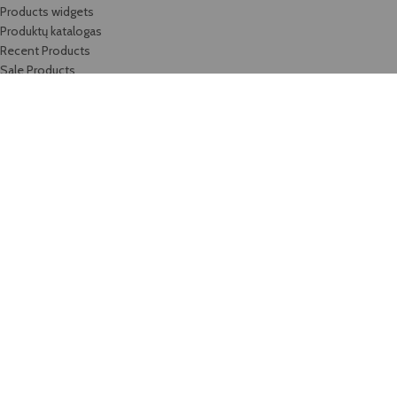
Products widgets
Produktų katalogas
Recent Products
Sale Products
Sample Page
Section Dividers
Single Product
Sliders
Social Buttons
Team Member
Testimonials
Timeline
Titles
Top Rated Products
Track order
Video-element
Viskas, ko reikia gražiems namams!
Wishlist
Bengus, UAB
2020-2025 Be
Bengus, UAB
sutikimo draudžiama kopijuoti ir platinti
svetainėje esančią informaciją.