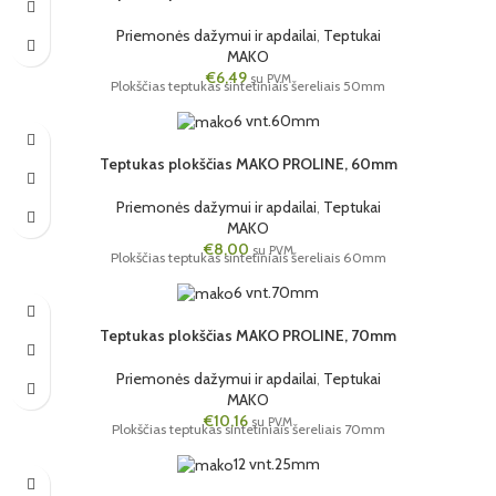
Priemonės dažymui ir apdailai
,
Teptukai
MAKO
€
6,49
su PVM
Plokščias teptukas sintetiniais šereliais 50mm
6 vnt.
60mm
Teptukas plokščias MAKO PROLINE, 60mm
Priemonės dažymui ir apdailai
,
Teptukai
MAKO
€
8,00
su PVM
Plokščias teptukas sintetiniais šereliais 60mm
6 vnt.
70mm
Teptukas plokščias MAKO PROLINE, 70mm
Priemonės dažymui ir apdailai
,
Teptukai
MAKO
€
10,16
su PVM
Plokščias teptukas sintetiniais šereliais 70mm
12 vnt.
25mm