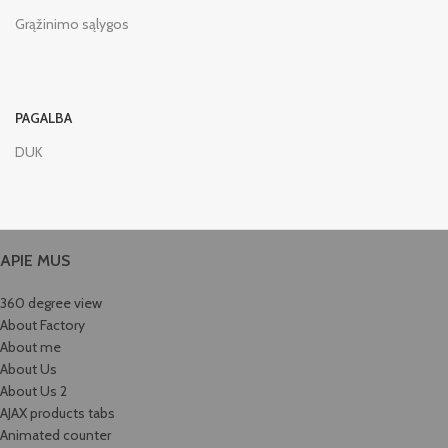
Grąžinimo sąlygos
PAGALBA
DUK
APIE MUS
360 degree view
About Factory
About me
About Us
About Us 2
AJAX products tabs
Animated counter