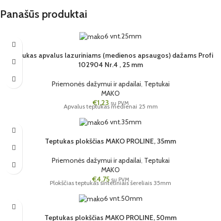
Panašūs produktai
6 vnt.
25mm
Teptukas apvalus lazuriniams (medienos apsaugos) dažams Profi
102904 Nr.4 , 25 mm
Priemonės dažymui ir apdailai
,
Teptukai
MAKO
€
1,23
su PVM
Apvalus teptukas medienai 25 mm
6 vnt.
35mm
Teptukas plokščias MAKO PROLINE, 35mm
Priemonės dažymui ir apdailai
,
Teptukai
MAKO
€
4,75
su PVM
Plokščias teptukas sintetiniais šereliais 35mm
6 vnt.
50mm
Teptukas plokščias MAKO PROLINE, 50mm