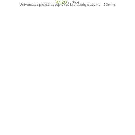
€
1,20
su PVM
Universalus plokščias teptukas radiatorių dažymui, 50mm.