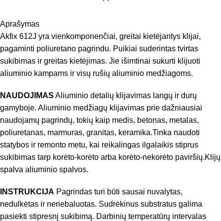
Aprašymas
Akfix 612J yra vienkomponenčiai, greitai kietėjantys klijai,
pagaminti poliuretano pagrindu. Puikiai suderintas tvirtas
sukibimas ir greitas kietėjimas. Jie išimtinai sukurti klijuoti
aliuminio kampams ir visų rušių aliuminio medžiagoms.
NAUDOJIMAS
Aliuminio detalių klijavimas langų ir durų
gamyboje. Aliuminio medžiagų klijavimas prie dažniausiai
naudojamų pagrindų, tokių kaip medis, betonas, metalas,
poliuretanas, marmuras, granitas, keramika.Tinka naudoti
statybos ir remonto metu, kai reikalingas ilgalaikis stiprus
sukibimas tarp korėto-korėto arba korėto-nekorėto paviršių.Klijų
spalva aliuminio spalvos.
INSTRUKCIJA
Pagrindas turi būti sausai nuvalytas,
nedulkėtas ir neriebaluotas. Sudrėkinus substratus galima
pasiekti stipresnį sukibimą. Darbinių temperatūrų intervalas