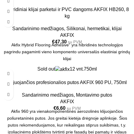
Hibridiniai klijai parketui ir PVC dangoms AKFIX HB260, 8
kg
Sandarinimo medžiagos
,
Silikonai, hermetikai, klijai
AKFIX
€
47,30
su PVM
Akfix Hybrid Flooring Adhesive“ yra hibridinės technologijos
pagrindu pagaminti vieno komponento universalūs elastiniai grindų
klijai
Sold out
12 vnt.
750ml
Klijuojančios profesionalios putos AKFIX 960 PU, 750ml
Sandarinimo medžiagos
,
Montavimo putos
AKFIX
€
6,60
su PVM
Akfix 960 yra vienakomponentinės aerozolinės klijuojančios
poliuretaninės putos. Jos greitai kietėja drėgnoje aplinkoje. Šios
putos rekomenduojamos, kur reikalingas stiprus sukibimas, t.y.
izoliacinėms plokštėms tvirtinti prie fasadų bei pamatų ir vidaus