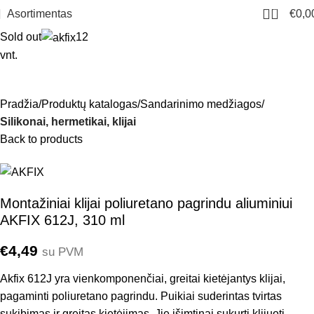
0
Asortimentas
€
0,0
Sold out
12
vnt.
Pradžia
Produktų katalogas
Sandarinimo medžiagos
Silikonai, hermetikai, klijai
Back to products
Montažiniai klijai poliuretano pagrindu aliuminiui
AKFIX 612J, 310 ml
€
4,49
su PVM
Akfix 612J yra vienkomponenčiai, greitai kietėjantys klijai,
pagaminti poliuretano pagrindu. Puikiai suderintas tvirtas
sukibimas ir greitas kietėjimas. Jie išimtinai sukurti klijuoti