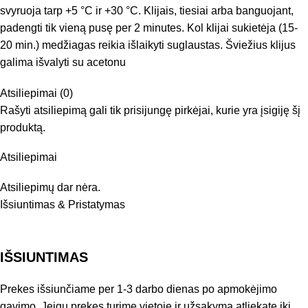
svyruoja tarp +5 °C ir +30 °C. Klijais, tiesiai arba banguojant,
padengti tik vieną pusę per 2 minutes. Kol klijai sukietėja (15-
20 min.) medžiagas reikia išlaikyti suglaustas. Šviežius klijus
galima išvalyti su acetonu
Atsiliepimai (0)
Rašyti atsiliepimą gali tik prisijungę pirkėjai, kurie yra įsigiję šį
produktą.
Atsiliepimai
Atsiliepimų dar nėra.
Išsiuntimas & Pristatymas
IŠSIUNTIMAS
Prekes išsiunčiame per 1-3 darbo dienas po apmokėjimo
gavimo. Jeigu prekes turime vietoje ir užsakymą atliekate iki