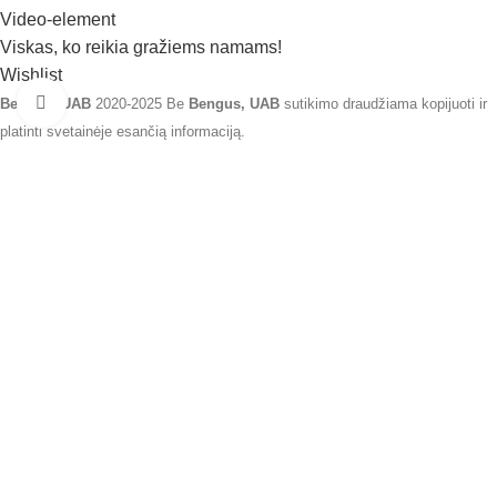
Video-element
Viskas, ko reikia gražiems namams!
Wishlist
Click to enlarge
Bengus, UAB
2020-2025 Be
Bengus, UAB
sutikimo draudžiama kopijuoti ir
platinti svetainėje esančią informaciją.