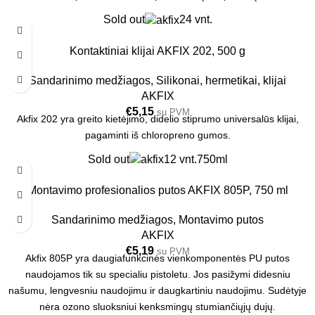
apdailos plokštėms tvirtinti.
Sold out
24 vnt.
Kontaktiniai klijai AKFIX 202, 500 g
Sandarinimo medžiagos
,
Silikonai, hermetikai, klijai
AKFIX
€
5,15
su PVM
Akfix 202 yra greito kietėjimo, didelio stiprumo universalūs klijai,
pagaminti iš chloropreno gumos.
Sold out
12 vnt.
750ml
Montavimo profesionalios putos AKFIX 805P, 750 ml
Sandarinimo medžiagos
,
Montavimo putos
AKFIX
€
5,19
su PVM
Akfix 805P yra daugiafunkcinės vienkomponentės PU putos
naudojamos tik su specialiu pistoletu. Jos pasižymi didesniu
našumu, lengvesniu naudojimu ir daugkartiniu naudojimu. Sudėtyje
nėra ozono sluoksniui kenksmingų stumiančiųjų dujų.