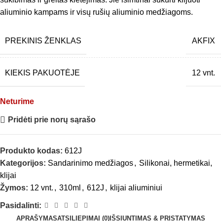
aliuminio kampams ir visų rušių aliuminio medžiagoms.
PREKINIS ŽENKLAS
AKFIX
KIEKIS PAKUOTĖJE
12 vnt.
Neturime
Pridėti prie norų sąrašo
Produkto kodas:
612J
Kategorijos:
Sandarinimo medžiagos
,
Silikonai, hermetikai,
klijai
Žymos:
12 vnt.
,
310ml
,
612J
,
klijai aliuminiui
Pasidalinti:
APRAŠYMAS
ATSILIEPIMAI (0)
IŠSIUNTIMAS & PRISTATYMAS