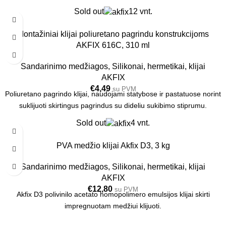
Sold out
12 vnt.
Montažiniai klijai poliuretano pagrindu konstrukcijoms
AKFIX 616C, 310 ml
Sandarinimo medžiagos
,
Silikonai, hermetikai, klijai
AKFIX
€
4,49
su PVM
Poliuretano pagrindo klijai, naudojami statybose ir pastatuose norint
suklijuoti skirtingus pagrindus su dideliu sukibimo stiprumu.
Sold out
4 vnt.
PVA medžio klijai Akfix D3, 3 kg
Sandarinimo medžiagos
,
Silikonai, hermetikai, klijai
AKFIX
€
12,80
su PVM
Akfix D3 polivinilo acetato homopolimero emulsijos klijai skirti
impregnuotam medžiui klijuoti.