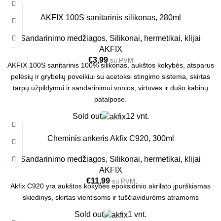
AKFIX 100S sanitarinis silikonas, 280ml
Sandarinimo medžiagos
,
Silikonai, hermetikai, klijai
AKFIX
€
3,99
su PVM
AKFIX 100S sanitarinis 100% silikonas, aukštos kokybės, atsparus
pelėsių ir grybelių poveikiui su acetoksi stingimo sistema, skirtas
tarpų užpildymui ir sandarinimui vonios, virtuvės ir dušo kabinų
patalpose.
Sold out
12 vnt.
Cheminis ankeris Akfix C920, 300ml
Sandarinimo medžiagos
,
Silikonai, hermetikai, klijai
AKFIX
€
11,99
su PVM
Akfix C920 yra aukštos kokybės epoksidinio akrilato įpurškiamas
skiedinys, skirtas vientisoms ir tuščiavidurėms atramoms
Sold out
1 vnt.