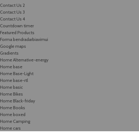
Contact Us 2
Contact Us 3
Contact Us 4
Countdown timer
Featured Products
Forma bendradarbiavimui
Google maps
Gradients
Home Alternative-energy
Home base
Home Base-Light
Home base-rtl
Home basic
Home Bikes
Home Black-friday
Home Books
Home boxed
Home Camping
Home cars
Home categories