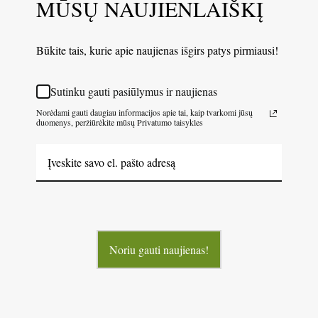
MŪSŲ NAUJIENLAIŠKĮ
Būkite tais, kurie apie naujienas išgirs patys pirmiausi!
Sutinku gauti pasiūlymus ir naujienas
Norėdami gauti daugiau informacijos apie tai, kaip tvarkomi jūsų
duomenys, peržiūrėkite mūsų Privatumo taisykles
Noriu gauti naujienas!