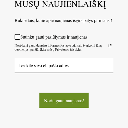
MŪSŲ NAUJIENLAIŠKĮ
Būkite tais, kurie apie naujienas išgirs patys pirmiausi!
Sutinku gauti pasiūlymus ir naujienas
Norėdami gauti daugiau informacijos apie tai, kaip tvarkomi jūsų
duomenys, peržiūrėkite mūsų Privatumo taisykles
Noriu gauti naujienas!