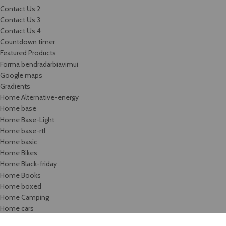
Contact Us 2
Contact Us 3
Contact Us 4
Countdown timer
Featured Products
Forma bendradarbiavimui
Google maps
Gradients
Home Alternative-energy
Home base
Home Base-Light
Home base-rtl
Home basic
Home Bikes
Home Black-friday
Home Books
Home boxed
Home Camping
Home cars
Home categories