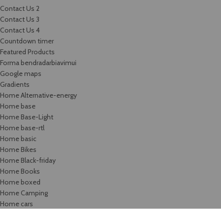
Contact Us 2
Contact Us 3
Contact Us 4
Countdown timer
Featured Products
Forma bendradarbiavimui
Google maps
Gradients
Home Alternative-energy
Home base
Home Base-Light
Home base-rtl
Home basic
Home Bikes
Home Black-friday
Home Books
Home boxed
Home Camping
Home cars
Home categories