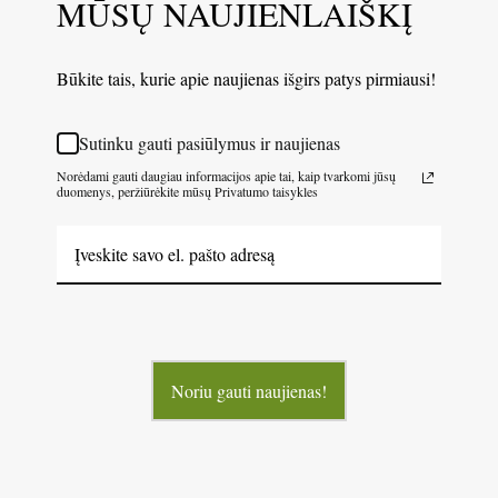
MŪSŲ NAUJIENLAIŠKĮ
Būkite tais, kurie apie naujienas išgirs patys pirmiausi!
Sutinku gauti pasiūlymus ir naujienas
Norėdami gauti daugiau informacijos apie tai, kaip tvarkomi jūsų
duomenys, peržiūrėkite mūsų Privatumo taisykles
Noriu gauti naujienas!