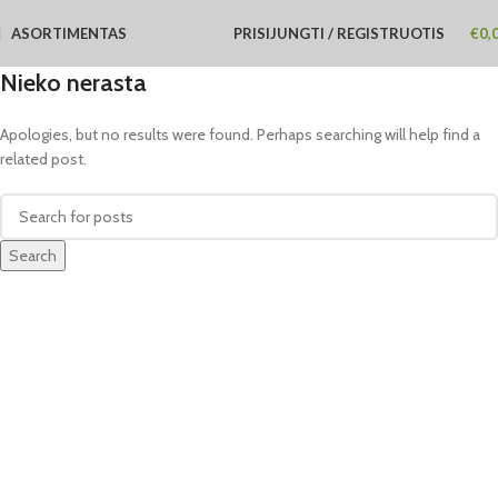
ASORTIMENTAS
PRISIJUNGTI / REGISTRUOTIS
€
0,
Nieko nerasta
Apologies, but no results were found. Perhaps searching will help find a
related post.
Search