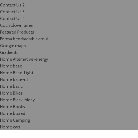
Contact Us 2
Contact Us 3
Contact Us 4
Countdown timer
Featured Products
Forma bendradarbiavimui
Google maps
Gradients
Home Alternative-energy
Home base
Home Base-Light
Home base-rtl
Home basic
Home Bikes
Home Black-friday
Home Books
Home boxed
Home Camping
Home cars
Home categories