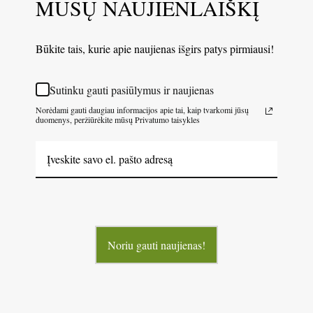
MŪSŲ NAUJIENLAIŠKĮ
Būkite tais, kurie apie naujienas išgirs patys pirmiausi!
Sutinku gauti pasiūlymus ir naujienas
Norėdami gauti daugiau informacijos apie tai, kaip tvarkomi jūsų
duomenys, peržiūrėkite mūsų Privatumo taisykles
Noriu gauti naujienas!