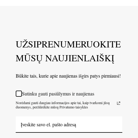
UŽSIPRENUMERUOKITE
MŪSŲ NAUJIENLAIŠKĮ
Būkite tais, kurie apie naujienas išgirs patys pirmiausi!
Sutinku gauti pasiūlymus ir naujienas
Norėdami gauti daugiau informacijos apie tai, kaip tvarkomi jūsų
duomenys, peržiūrėkite mūsų Privatumo taisykles