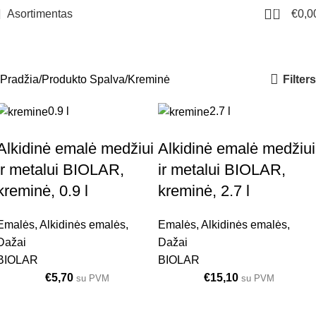
0
Asortimentas
€
0,0
Kreminė
Meniu
Filters
Pradžia
Produkto Spalva
Kreminė
0.9 l
2.7 l
Alkidinė emalė medžiui
Alkidinė emalė medžiui
ir metalui BIOLAR,
ir metalui BIOLAR,
kreminė, 0.9 l
kreminė, 2.7 l
Emalės
,
Alkidinės emalės
,
Emalės
,
Alkidinės emalės
,
Dažai
Dažai
BIOLAR
BIOLAR
€
5,70
€
15,10
su PVM
su PVM