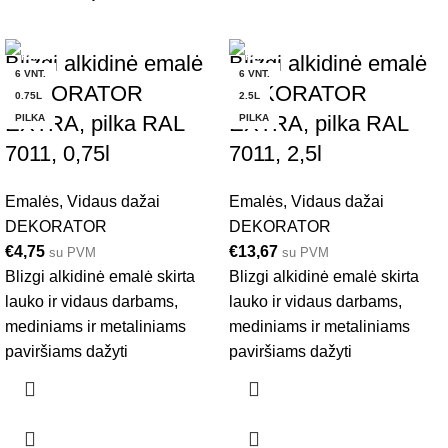
Blizgi alkidinė emalė
Blizgi alkidinė emalė
6 VNT.
6 VNT.
DEKORATOR
DEKORATOR
0.75L
2.5L
EXTRA, pilka RAL
EXTRA, pilka RAL
PILKA
PILKA
7011, 0,75l
7011, 2,5l
Emalės
,
Vidaus dažai
Emalės
,
Vidaus dažai
DEKORATOR
DEKORATOR
€
4,75
€
13,67
su PVM
su PVM
Blizgi alkidinė emalė skirta
Blizgi alkidinė emalė skirta
lauko ir vidaus darbams,
lauko ir vidaus darbams,
mediniams ir metaliniams
mediniams ir metaliniams
paviršiams dažyti
paviršiams dažyti