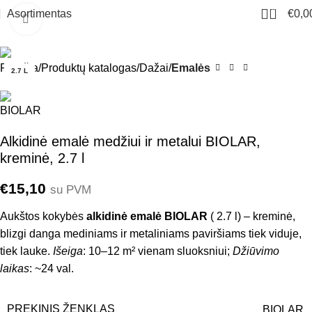
0
Asortimentas
€
0,0
Click to enlarge
Pradžia
Produktų katalogas
Dažai
Emalės
2.7 L
Alkidinė emalė medžiui ir metalui BIOLAR,
kreminė, 2.7 l
€
15,10
su PVM
Aukštos kokybės
alkidinė emalė BIOLAR
( 2.7 l) – kreminė,
blizgi danga mediniams ir metaliniams paviršiams tiek viduje,
tiek lauke.
Išeiga
: 10–12 m² vienam sluoksniui;
Džiūvimo
laikas
: ~24 val.
PREKINIS ŽENKLAS
BIOLAR