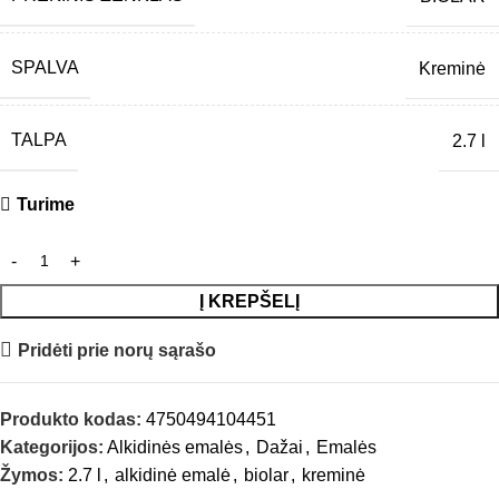
SPALVA
Kreminė
TALPA
2.7 l
Turime
Į KREPŠELĮ
Pridėti prie norų sąrašo
Produkto kodas:
4750494104451
Kategorijos:
Alkidinės emalės
,
Dažai
,
Emalės
Žymos:
2.7 l
,
alkidinė emalė
,
biolar
,
kreminė