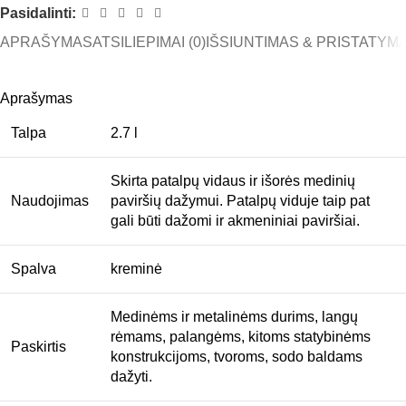
Pasidalinti:
APRAŠYMAS
ATSILIEPIMAI (0)
IŠSIUNTIMAS & PRISTATYM
Aprašymas
Talpa
2.7 l
Skirta patalpų vidaus ir išorės medinių
Naudojimas
paviršių dažymui. Patalpų viduje taip pat
gali būti dažomi ir akmeniniai paviršiai.
Spalva
kreminė
Medinėms ir metalinėms durims, langų
rėmams, palangėms, kitoms statybinėms
Paskirtis
konstrukcijoms, tvoroms, sodo baldams
dažyti.