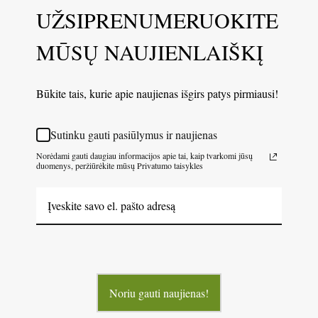
UŽSIPRENUMERUOKITE
MŪSŲ NAUJIENLAIŠKĮ
Būkite tais, kurie apie naujienas išgirs patys pirmiausi!
Sutinku gauti pasiūlymus ir naujienas
Norėdami gauti daugiau informacijos apie tai, kaip tvarkomi jūsų
duomenys, peržiūrėkite mūsų Privatumo taisykles
Noriu gauti naujienas!