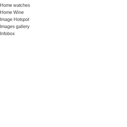
Home watches
Home Wine
Image Hotspot
Images gallery
Infobox
Instagram
Karjera
Kontaktai / rekvizitai
List-element
Maintenance
Maintenance 2
Maintenance 3
Menu price
Our team
Parallax Scrolling
Portfolio
Portfolio element
Pricing tables