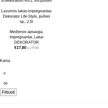
6 vnt.
2.5l
Lazurinis lakas-impregnantas
Dekorator Life-Style, pušies
sp., 2,5l
Medienos apsauga
,
Impregnantai
,
Lakai
DEKORATOR
€
17,80
su PVM
Kaina
Filtruoti