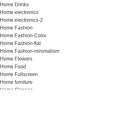
Home Drinks
Home electronics
Home electronics-2
Home Fashion
Home Fashion-Color
Home Fashion-flat
Home Fashion-minimalism
Home Flowers
Home Food
Home Fullscreen
Home furniture
Home Glasses
Home Grid
Home Grocery
Home Handmade
Home Hardware
Home infinite-scrolling
Home Jewellery