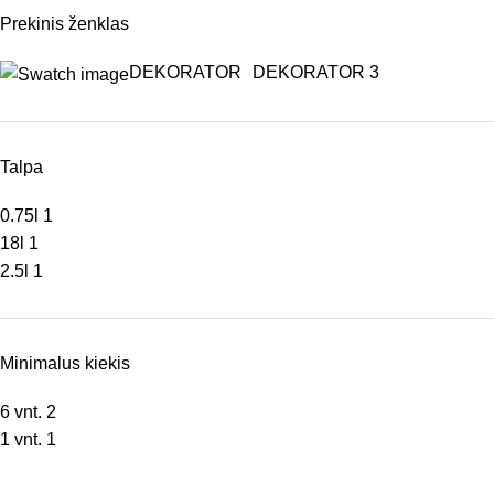
Prekinis ženklas
DEKORATOR
DEKORATOR
3
Talpa
0.75l
1
18l
1
2.5l
1
Minimalus kiekis
6 vnt.
2
1 vnt.
1