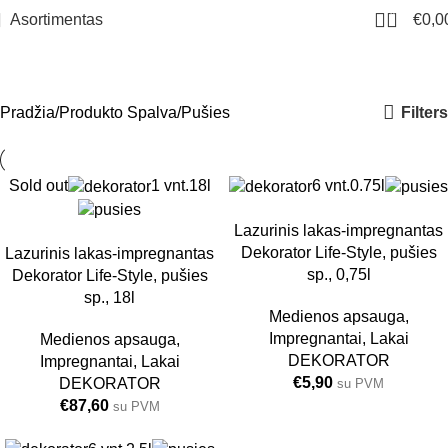
0
Asortimentas
€
0,0
Pušies
Meniu
Filters
Pradžia
Produkto Spalva
Pušies
Sold out
1 vnt.
18l
6 vnt.
0.75l
Lazurinis lakas-impregnantas
Dekorator Life-Style, pušies
Lazurinis lakas-impregnantas
sp., 0,75l
Dekorator Life-Style, pušies
sp., 18l
Medienos apsauga
,
Impregnantai
,
Lakai
Medienos apsauga
,
DEKORATOR
Impregnantai
,
Lakai
€
5,90
DEKORATOR
su PVM
€
87,60
su PVM