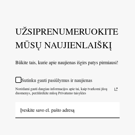
UŽSIPRENUMERUOKITE
MŪSŲ NAUJIENLAIŠKĮ
Būkite tais, kurie apie naujienas išgirs patys pirmiausi!
Sutinku gauti pasiūlymus ir naujienas
Norėdami gauti daugiau informacijos apie tai, kaip tvarkomi jūsų
duomenys, peržiūrėkite mūsų Privatumo taisykles