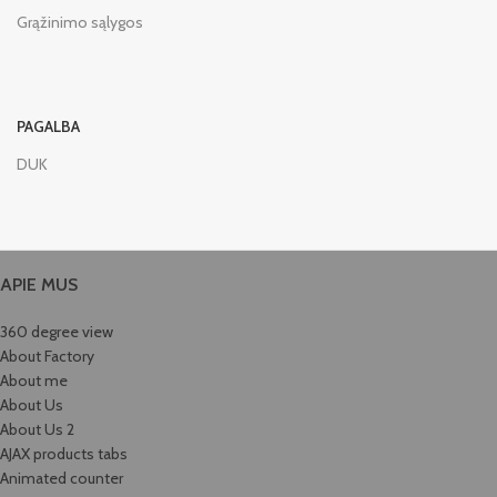
Grąžinimo sąlygos
PAGALBA
DUK
APIE MUS
360 degree view
About Factory
About me
About Us
About Us 2
AJAX products tabs
Animated counter