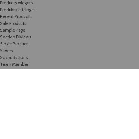
Products widgets
Produktų katalogas
Recent Products
Sale Products
Sample Page
Section Dividers
Single Product
Sliders
Social Buttons
Team Member
Testimonials
Timeline
Titles
Top Rated Products
Track order
Video-element
Viskas, ko reikia gražiems namams!
Wishlist
Bengus, UAB
2020-2025 Be
Bengus, UAB
sutikimo draudžiama kopijuoti ir platinti
svetainėje esančią informaciją.