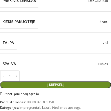
PREKINIS ŽENKLAS
DEKORATOR
KIEKIS PAKUOTĖJE
6 vnt.
TALPA
2.5l
SPALVA
Pušies
Į KREPŠELĮ
Pridėti prie norų sąrašo
Produkto kodas:
3800045001058
Kategorijos:
Impregnantai
,
Lakai
,
Medienos apsauga