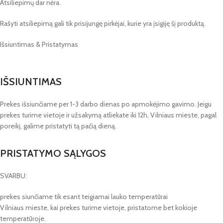
Atsiliepimų dar nėra.
Rašyti atsiliepimą gali tik prisijungę pirkėjai, kurie yra įsigiję šį produktą.
Išsiuntimas & Pristatymas
IŠSIUNTIMAS
Prekes išsiunčiame per 1-3 darbo dienas po apmokėjimo gavimo. Jeigu
prekes turime vietoje ir užsakymą atliekate iki 12h, Vilniaus mieste, pagal
poreikį, galime pristatyti tą pačią dieną.
PRISTATYMO SĄLYGOS
SVARBU:
prekes siunčiame tik esant teigiamai lauko temperatūrai
Vilniaus mieste, kai prekes turime vietoje, pristatome bet kokioje
temperatūroje.