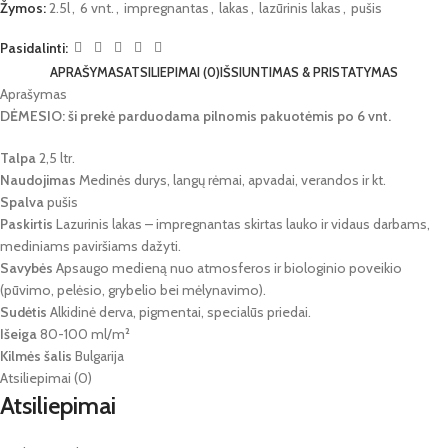
Žymos:
2.5l
,
6 vnt.
,
impregnantas
,
lakas
,
lazūrinis lakas
,
pušis
Pasidalinti:
APRAŠYMAS
ATSILIEPIMAI (0)
IŠSIUNTIMAS & PRISTATYMAS
Aprašymas
DĖMESIO: ši prekė parduodama pilnomis pakuotėmis po 6 vnt.
Talpa
2,5 ltr.
Naudojimas
Medinės durys, langų rėmai, apvadai, verandos ir kt.
Spalva
pušis
Paskirtis
Lazurinis lakas – impregnantas skirtas lauko ir vidaus darbams,
mediniams paviršiams dažyti.
Savybės
Apsaugo medieną nuo atmosferos ir biologinio poveikio
(pūvimo, pelėsio, grybelio bei mėlynavimo).
Sudėtis
Alkidinė derva, pigmentai, specialūs priedai.
Išeiga
80-100 ml/m²
Kilmės šalis
Bulgarija
Atsiliepimai (0)
Atsiliepimai