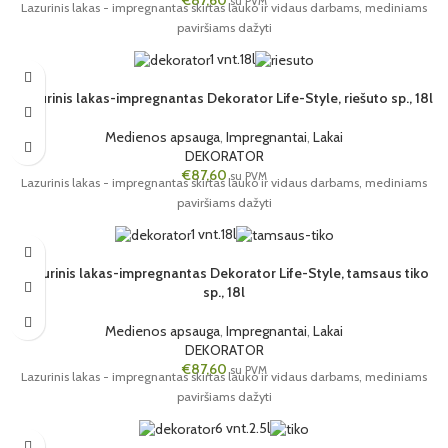
€
87,60
su PVM
Lazurinis lakas - impregnantas skirtas lauko ir vidaus darbams, mediniams
paviršiams dažyti
1 vnt.
18l
Lazurinis lakas-impregnantas Dekorator Life-Style, riešuto sp., 18l
Medienos apsauga
,
Impregnantai
,
Lakai
DEKORATOR
€
87,60
su PVM
Lazurinis lakas - impregnantas skirtas lauko ir vidaus darbams, mediniams
paviršiams dažyti
1 vnt.
18l
Lazurinis lakas-impregnantas Dekorator Life-Style, tamsaus tiko
sp., 18l
Medienos apsauga
,
Impregnantai
,
Lakai
DEKORATOR
€
87,60
su PVM
Lazurinis lakas - impregnantas skirtas lauko ir vidaus darbams, mediniams
paviršiams dažyti
6 vnt.
2.5l