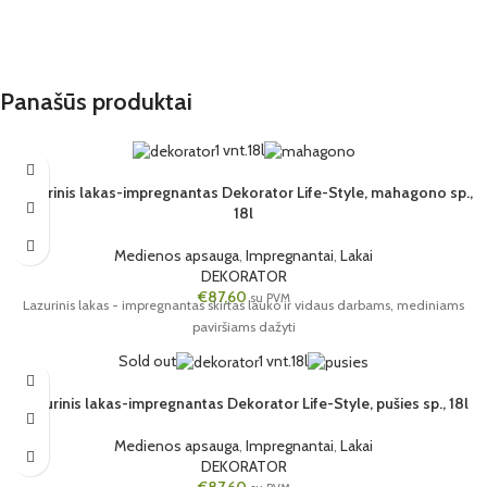
Panašūs produktai
1 vnt.
18l
Lazurinis lakas-impregnantas Dekorator Life-Style, mahagono sp.,
18l
Medienos apsauga
,
Impregnantai
,
Lakai
DEKORATOR
€
87,60
su PVM
Lazurinis lakas - impregnantas skirtas lauko ir vidaus darbams, mediniams
paviršiams dažyti
Sold out
1 vnt.
18l
Lazurinis lakas-impregnantas Dekorator Life-Style, pušies sp., 18l
Medienos apsauga
,
Impregnantai
,
Lakai
DEKORATOR