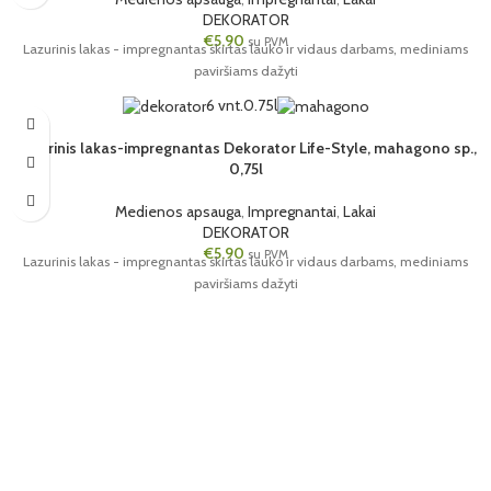
DEKORATOR
€
5,90
su PVM
Lazurinis lakas - impregnantas skirtas lauko ir vidaus darbams, mediniams
paviršiams dažyti
6 vnt.
0.75l
Lazurinis lakas-impregnantas Dekorator Life-Style, mahagono sp.,
0,75l
Medienos apsauga
,
Impregnantai
,
Lakai
DEKORATOR
€
5,90
su PVM
Lazurinis lakas - impregnantas skirtas lauko ir vidaus darbams, mediniams
paviršiams dažyti