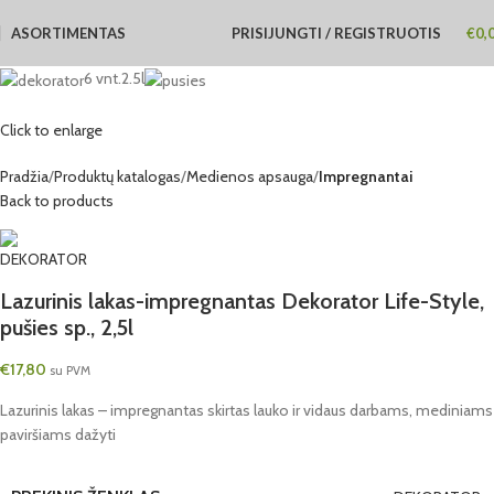
ASORTIMENTAS
PRISIJUNGTI / REGISTRUOTIS
€
0,
6 vnt.
2.5l
Click to enlarge
Pradžia
Produktų katalogas
Medienos apsauga
Impregnantai
Back to products
Lazurinis lakas-impregnantas Dekorator Life-Style,
pušies sp., 2,5l
€
17,80
su PVM
Lazurinis lakas – impregnantas skirtas lauko ir vidaus darbams, mediniams
paviršiams dažyti