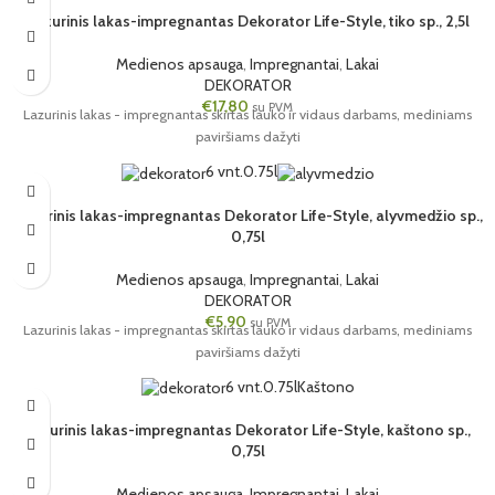
Lazurinis lakas-impregnantas Dekorator Life-Style, tiko sp., 2,5l
Medienos apsauga
,
Impregnantai
,
Lakai
DEKORATOR
€
17,80
su PVM
Lazurinis lakas - impregnantas skirtas lauko ir vidaus darbams, mediniams
paviršiams dažyti
6 vnt.
0.75l
Lazūrinis lakas-impregnantas Dekorator Life-Style, alyvmedžio sp.,
0,75l
Medienos apsauga
,
Impregnantai
,
Lakai
DEKORATOR
€
5,90
su PVM
Lazurinis lakas - impregnantas skirtas lauko ir vidaus darbams, mediniams
paviršiams dažyti
6 vnt.
0.75l
Kaštono
Lazurinis lakas-impregnantas Dekorator Life-Style, kaštono sp.,
0,75l
Medienos apsauga
,
Impregnantai
,
Lakai