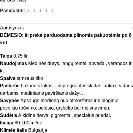
Pasidalinti:
Aprašymas
DĖMESIO: ši prekė parduodama pilnomis pakuotėmis po 6
vnt.
Talpa
0,75 ltr.
Naudojimas
Medinės durys, langų rėmai, apvadai, verandos ir
kt.
Spalva
tamsaus tiko
Paskirtis
Lazurinis lakas – impregnantas skirtas lauko ir vidaus
darbams, mediniams paviršiams dažyti.
Savybės
Apsaugo medieną nuo atmosferos ir biologinio
poveikio (pūvimo, pelėsio, grybelio bei mėlynavimo).
Sudėtis
Alkidinė derva, pigmentai, specialūs priedai.
Išeiga
80-100 ml/m²
Kilmės šalis
Bulgarija