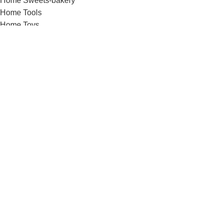
Home Sweets-bakery
Home Tools
Home Toys
Home Travel
Home video
Home watches
Home Wine
Image Hotspot
Images gallery
Infobox
Instagram
Karjera
Kontaktai / rekvizitai
List-element
Maintenance
Maintenance 2
Maintenance 3
Menu price