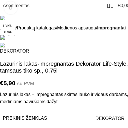
0
Asortimentas
€
0,0
Click to enlarge
6 VNT.
Pradžia
Produktų katalogas
Medienos apsauga
Impregnantai
0.75L
Lazurinis lakas-impregnantas Dekorator Life-Style,
tamsaus tiko sp., 0,75l
€
5,90
su PVM
Lazurinis lakas – impregnantas skirtas lauko ir vidaus darbams,
mediniams paviršiams dažyti
PREKINIS ŽENKLAS
DEKORATOR