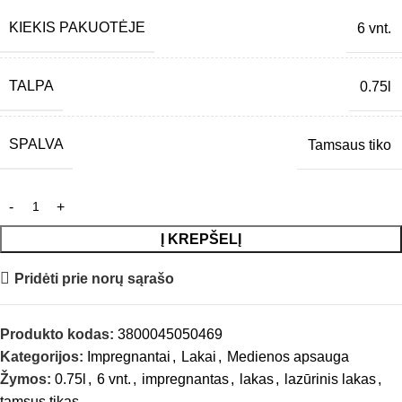
KIEKIS PAKUOTĖJE
6 vnt.
TALPA
0.75l
SPALVA
Tamsaus tiko
Į KREPŠELĮ
Pridėti prie norų sąrašo
Produkto kodas:
3800045050469
Kategorijos:
Impregnantai
,
Lakai
,
Medienos apsauga
Žymos:
0.75l
,
6 vnt.
,
impregnantas
,
lakas
,
lazūrinis lakas
,
tamsus tikas