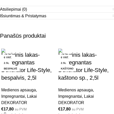
Atsiliepimai (0)
Išsiuntimas & Pristatymas
Panašūs produktai
Lazūrinis lakas-
Lazurinis lakas-
6 VNT.
6 VNT.
impregnantas
impregnantas
2.5L
2.5L
Dekorator Life-Style,
Dekorator Life-Style,
BESPALVĖ
KAŠTONO
bespalvis, 2,5l
kaštono sp., 2,5l
Medienos apsauga
,
Medienos apsauga
,
Impregnantai
,
Lakai
Impregnantai
,
Lakai
DEKORATOR
DEKORATOR
€
17,80
€
17,80
su PVM
su PVM