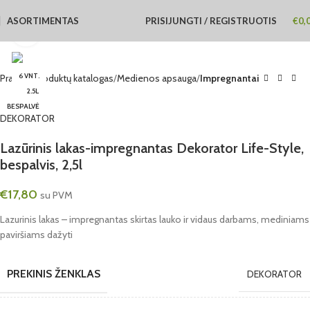
ASORTIMENTAS
PRISIJUNGTI / REGISTRUOTIS
€
0,
Click to enlarge
6 VNT.
Pradžia
Produktų katalogas
Medienos apsauga
Impregnantai
2.5L
BESPALVĖ
Lazūrinis lakas-impregnantas Dekorator Life-Style,
bespalvis, 2,5l
€
17,80
su PVM
Lazurinis lakas – impregnantas skirtas lauko ir vidaus darbams, mediniams
paviršiams dažyti
PREKINIS ŽENKLAS
DEKORATOR