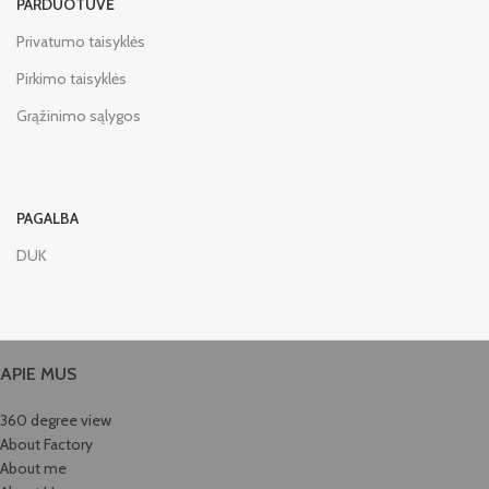
PARDUOTUVĖ
Privatumo taisyklės
Pirkimo taisyklės
Grąžinimo sąlygos
PAGALBA
DUK
APIE MUS
360 degree view
About Factory
About me