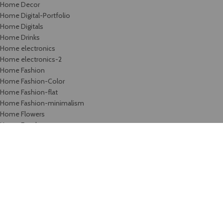
Home Decor
Home Digital-Portfolio
Home Digitals
Home Drinks
Home electronics
Home electronics-2
Home Fashion
Home Fashion-Color
Home Fashion-flat
Home Fashion-minimalism
Home Flowers
Home Food
Home Fullscreen
Home furniture
Home Glasses
Home Grid
Home Grocery
Home Handmade
Home Hardware
Home infinite-scrolling