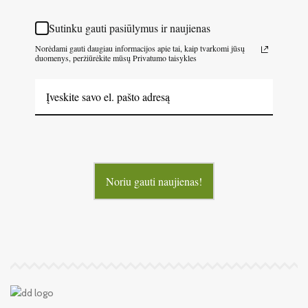
Sutinku gauti pasiūlymus ir naujienas
Norėdami gauti daugiau informacijos apie tai, kaip tvarkomi jūsų
duomenys, peržiūrėkite mūsų Privatumo taisykles
Noriu gauti naujienas!