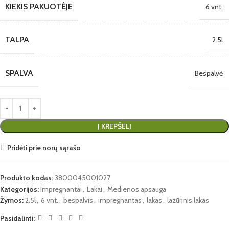
KIEKIS PAKUOTĖJE
6 vnt.
TALPA
2.5l
SPALVA
Bespalvė
Į KREPŠELĮ
Pridėti prie norų sąrašo
Produkto kodas:
3800045001027
Kategorijos:
Impregnantai
,
Lakai
,
Medienos apsauga
Žymos:
2.5l
,
6 vnt.
,
bespalvis
,
impregnantas
,
lakas
,
lazūrinis lakas
Pasidalinti: