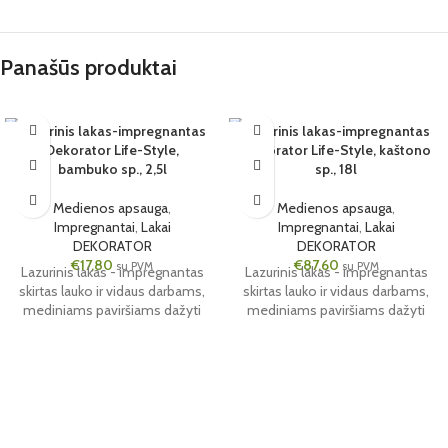
Panašūs produktai
Lazurinis lakas-impregnantas
Lazurinis lakas-impregnantas
Dekorator Life-Style,
Dekorator Life-Style, kaštono
6 VNT.
1 VNT.
bambuko sp., 2,5l
sp., 18l
2.5L
18L
KAŠTONO
Medienos apsauga
,
Medienos apsauga
,
Impregnantai
,
Lakai
Impregnantai
,
Lakai
DEKORATOR
DEKORATOR
€
17,80
€
87,60
su PVM
su PVM
Lazurinis lakas - impregnantas
Lazurinis lakas - impregnantas
skirtas lauko ir vidaus darbams,
skirtas lauko ir vidaus darbams,
mediniams paviršiams dažyti
mediniams paviršiams dažyti