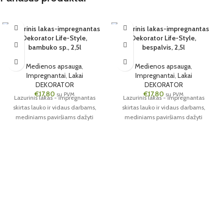
Lazurinis lakas-impregnantas
Lazūrinis lakas-impregnantas
Dekorator Life-Style,
Dekorator Life-Style,
6 VNT.
6 VNT.
bambuko sp., 2,5l
bespalvis, 2,5l
2.5L
2.5L
BESPALVĖ
Medienos apsauga
,
Medienos apsauga
,
Impregnantai
,
Lakai
Impregnantai
,
Lakai
DEKORATOR
DEKORATOR
€
17,80
€
17,80
su PVM
su PVM
Lazurinis lakas - impregnantas
Lazurinis lakas - impregnantas
skirtas lauko ir vidaus darbams,
skirtas lauko ir vidaus darbams,
mediniams paviršiams dažyti
mediniams paviršiams dažyti