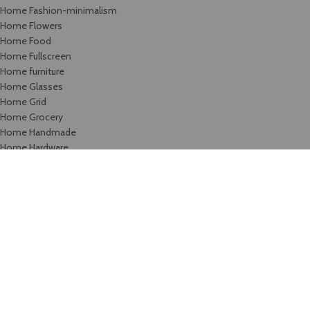
Home Fashion-minimalism
Home Flowers
Home Food
Home Fullscreen
Home furniture
Home Glasses
Home Grid
Home Grocery
Home Handmade
Home Hardware
Home infinite-scrolling
Home Jewellery
Home landing
Home landing-gadget
Home Lingerie
Home lookbook
Home magazine
Home Marketplace
Home Medical
Home Medical-marijuana