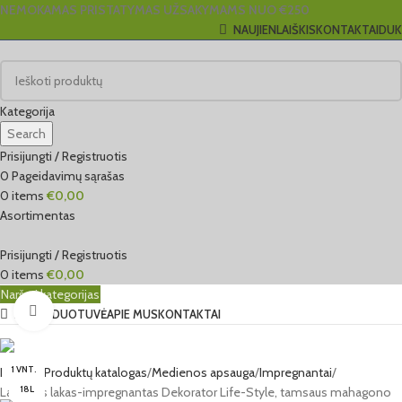
NEMOKAMAS PRISTATYMAS UŽSAKYMAMS NUO €250
NAUJIENLAIŠKIS
KONTAKTAI
DUK
Kategorija
Search
Prisijungti / Registruotis
0
Pageidavimų sąrašas
0
items
€
0,00
Asortimentas
Prisijungti / Registruotis
0
items
€
0,00
Naršyti kategorijas
Click to enlarge
EL. PARDUOTUVĖ
APIE MUS
KONTAKTAI
1 VNT.
Pradžia
Produktų katalogas
Medienos apsauga
Impregnantai
18L
Lazurinis lakas-impregnantas Dekorator Life-Style, tamsaus mahagono