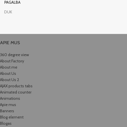
PAGALBA
DUK
APIE MUS
360 degree view
About Factory
About me
About Us
About Us 2
AJAX products tabs
Animated counter
Animations
Apie mus
Banners
Blog element
Blogas