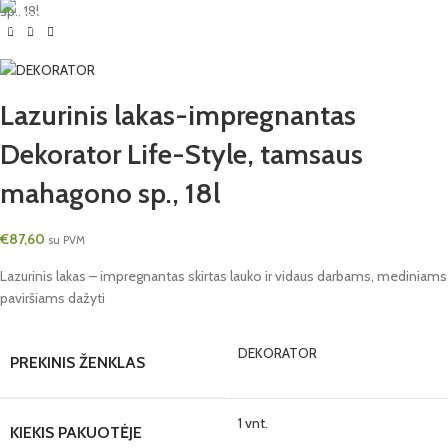
sp., 18l
Lazurinis lakas-impregnantas
Dekorator Life-Style, tamsaus
mahagono sp., 18l
€
87,60
su PVM
Lazurinis lakas – impregnantas skirtas lauko ir vidaus darbams, mediniams
paviršiams dažyti
DEKORATOR
PREKINIS ŽENKLAS
1 vnt.
KIEKIS PAKUOTĖJE