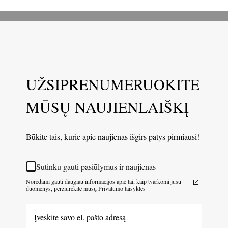
UŽSIPRENUMERUOKITE
MŪSŲ NAUJIENLAIŠKĮ
Būkite tais, kurie apie naujienas išgirs patys pirmiausi!
Sutinku gauti pasiūlymus ir naujienas
Norėdami gauti daugiau informacijos apie tai, kaip tvarkomi jūsų
duomenys, peržiūrėkite mūsų Privatumo taisykles