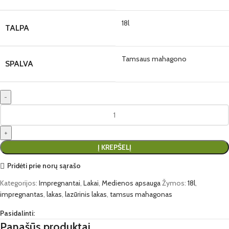
18l
TALPA
Tamsaus mahagono
SPALVA
Į KREPŠELĮ
Pridėti prie norų sąrašo
Kategorijos:
Impregnantai
,
Lakai
,
Medienos apsauga
Žymos:
18l
,
impregnantas
,
lakas
,
lazūrinis lakas
,
tamsus mahagonas
Pasidalinti:
Panašūs produktai