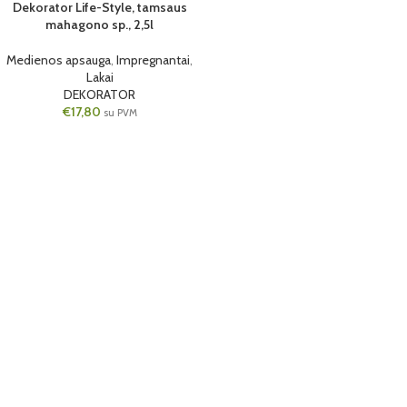
Dekorator Life-Style, tamsaus
6 VNT.
mahagono sp., 2,5l
2.5L
Medienos apsauga
,
Impregnantai
,
Lakai
DEKORATOR
€
17,80
su PVM