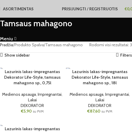
ASORTIMENTAS
PRISIJUNGTI / REGISTRUOTIS
€
0,
Tamsaus mahagono
Meniu
Pradžia
Produkto Spalva
Tamsaus mahagono
Rodomi visi rezultatai: 3
Show sidebar
Filters
Lazurinis lakas-impregnantas
Lazurinis lakas-impregnantas
Dekorator Life-Style, tamsaus
Dekorator Life-Style, tamsaus
6 VNT.
1 VNT.
mahagono sp., 0,75l
mahagono sp., 18l
0.75L
18L
Medienos apsauga
,
Impregnantai
,
Medienos apsauga
,
Impregnantai
,
Lakai
Lakai
DEKORATOR
DEKORATOR
€
5,90
€
87,60
su PVM
su PVM
Lazurinis lakas-impregnantas