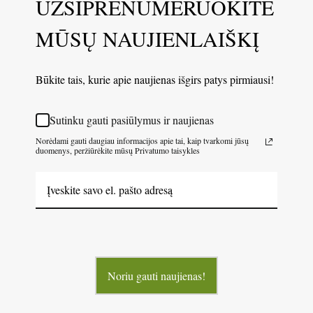
UŽSIPRENUMERUOKITE
MŪSŲ NAUJIENLAIŠKĮ
Būkite tais, kurie apie naujienas išgirs patys pirmiausi!
Sutinku gauti pasiūlymus ir naujienas
Norėdami gauti daugiau informacijos apie tai, kaip tvarkomi jūsų
duomenys, peržiūrėkite mūsų Privatumo taisykles
Noriu gauti naujienas!