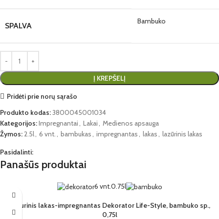
Bambuko
SPALVA
Į KREPŠELĮ
Pridėti prie norų sąrašo
Produkto kodas:
3800045001034
Kategorijos:
Impregnantai
,
Lakai
,
Medienos apsauga
Žymos:
2.5l
,
6 vnt.
,
bambukas
,
impregnantas
,
lakas
,
lazūrinis lakas
Pasidalinti:
Panašūs produktai
6 vnt.
0.75l
Lazurinis lakas-impregnantas Dekorator Life-Style, bambuko sp.,
0,75l