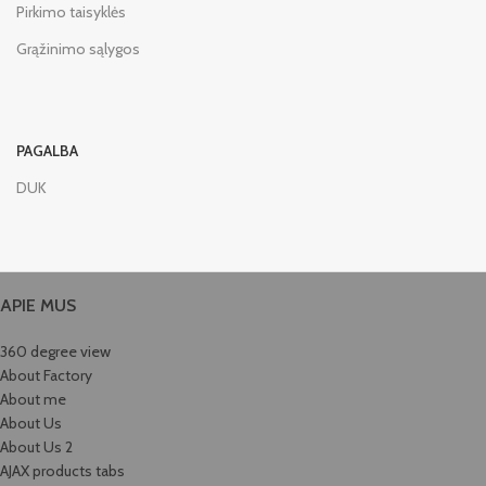
Pirkimo taisyklės
Grąžinimo sąlygos
PAGALBA
DUK
APIE MUS
360 degree view
About Factory
About me
About Us
About Us 2
AJAX products tabs