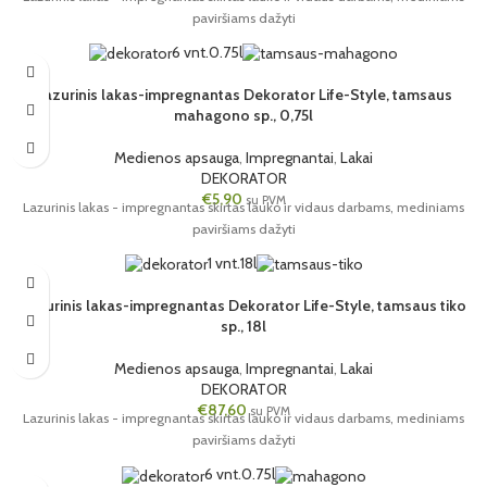
paviršiams dažyti
6 vnt.
0.75l
Lazurinis lakas-impregnantas Dekorator Life-Style, tamsaus
mahagono sp., 0,75l
Medienos apsauga
,
Impregnantai
,
Lakai
DEKORATOR
€
5,90
su PVM
Lazurinis lakas - impregnantas skirtas lauko ir vidaus darbams, mediniams
paviršiams dažyti
1 vnt.
18l
Lazurinis lakas-impregnantas Dekorator Life-Style, tamsaus tiko
sp., 18l
Medienos apsauga
,
Impregnantai
,
Lakai
DEKORATOR
€
87,60
su PVM
Lazurinis lakas - impregnantas skirtas lauko ir vidaus darbams, mediniams
paviršiams dažyti
6 vnt.
0.75l