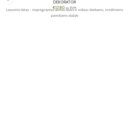
DEKORATOR
€
17,80
su PVM
Lazurinis lakas - impregnantas skirtas lauko ir vidaus darbams, mediniams
paviršiams dažyti