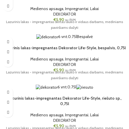
Medienos apsauga
,
Impregnantai
,
Lakai
DEKORATOR
€
5,90
su PVM
Lazurinis lakas - impregnantas skirtas lauko ir vidaus darbams, mediniams
paviršiams dažyti
6 vnt.
0.75l
Bespalvė
Lazūrinis lakas-impregnantas Dekorator Life-Style, bespalvis, 0,75l
Medienos apsauga
,
Impregnantai
,
Lakai
DEKORATOR
€
5,90
su PVM
Lazurinis lakas - impregnantas skirtas lauko ir vidaus darbams, mediniams
paviršiams dažyti
6 vnt.
0.75l
Lazurinis lakas-impregnantas Dekorator Life-Style, riešuto sp.,
0,75l
Medienos apsauga
,
Impregnantai
,
Lakai
DEKORATOR
€
5,90
su PVM
Lazurinis lakas - impregnantas skirtas lauko ir vidaus darbams, mediniams