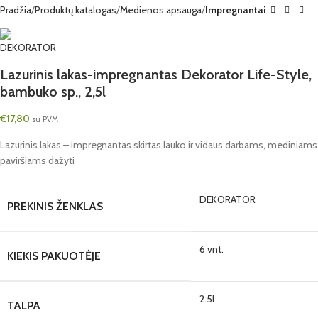
Pradžia
Produktų katalogas
Medienos apsauga
Impregnantai
Lazurinis lakas-impregnantas Dekorator Life-Style,
bambuko sp., 2,5l
€
17,80
su PVM
Lazurinis lakas – impregnantas skirtas lauko ir vidaus darbams, mediniams
paviršiams dažyti
DEKORATOR
PREKINIS ŽENKLAS
6 vnt.
KIEKIS PAKUOTĖJE
2.5l
TALPA