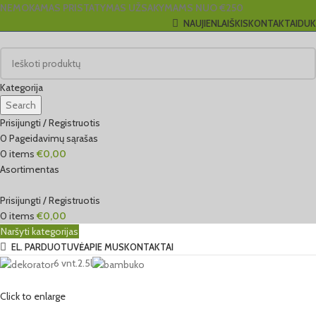
NEMOKAMAS PRISTATYMAS UŽSAKYMAMS NUO €250
NAUJIENLAIŠKIS
KONTAKTAI
DUK
Kategorija
Search
Prisijungti / Registruotis
0
Pageidavimų sąrašas
0
items
€
0,00
Asortimentas
Prisijungti / Registruotis
0
items
€
0,00
Naršyti kategorijas
EL. PARDUOTUVĖ
APIE MUS
KONTAKTAI
6 vnt.
2.5l
Click to enlarge