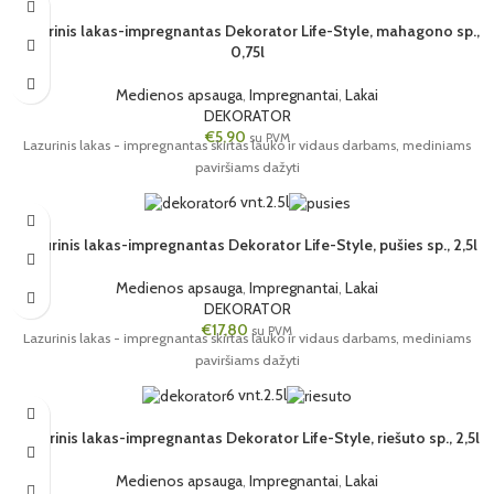
Lazurinis lakas-impregnantas Dekorator Life-Style, mahagono sp.,
0,75l
Medienos apsauga
,
Impregnantai
,
Lakai
DEKORATOR
€
5,90
su PVM
Lazurinis lakas - impregnantas skirtas lauko ir vidaus darbams, mediniams
paviršiams dažyti
6 vnt.
2.5l
Lazurinis lakas-impregnantas Dekorator Life-Style, pušies sp., 2,5l
Medienos apsauga
,
Impregnantai
,
Lakai
DEKORATOR
€
17,80
su PVM
Lazurinis lakas - impregnantas skirtas lauko ir vidaus darbams, mediniams
paviršiams dažyti
6 vnt.
2.5l
Lazurinis lakas-impregnantas Dekorator Life-Style, riešuto sp., 2,5l
Medienos apsauga
,
Impregnantai
,
Lakai