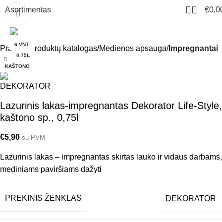
0
Asortimentas
€
0,0
Click to enlarge
6 VNT.
Pradžia
Produktų katalogas
Medienos apsauga
Impregnantai
0.75L
KAŠTONO
Lazurinis lakas-impregnantas Dekorator Life-Style,
kaštono sp., 0,75l
€
5,90
su PVM
Lazurinis lakas – impregnantas skirtas lauko ir vidaus darbams,
mediniams paviršiams dažyti
PREKINIS ŽENKLAS
DEKORATOR