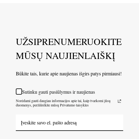
UŽSIPRENUMERUOKITE
MŪSŲ NAUJIENLAIŠKĮ
Būkite tais, kurie apie naujienas išgirs patys pirmiausi!
Sutinku gauti pasiūlymus ir naujienas
Norėdami gauti daugiau informacijos apie tai, kaip tvarkomi jūsų
duomenys, peržiūrėkite mūsų Privatumo taisykles