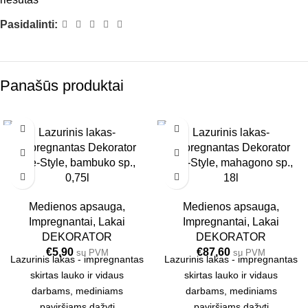
Pasidalinti:
Panašūs produktai
Lazurinis lakas-
Lazurinis lakas-
6 VNT.
1 VNT.
impregnantas Dekorator
impregnantas Dekorator
0.75L
18L
Life-Style, bambuko sp.,
Life-Style, mahagono sp.,
0,75l
18l
Medienos apsauga
,
Medienos apsauga
,
Impregnantai
,
Lakai
Impregnantai
,
Lakai
DEKORATOR
DEKORATOR
€
5,90
€
87,60
su PVM
su PVM
Lazurinis lakas - impregnantas
Lazurinis lakas - impregnantas
skirtas lauko ir vidaus
skirtas lauko ir vidaus
darbams, mediniams
darbams, mediniams
paviršiams dažyti
paviršiams dažyti