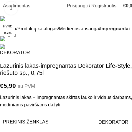
Asortimentas
Prisijungti / Registruotis
€
0,
Click to enlarge
6 VNT.
Pradžia
Produktų katalogas
Medienos apsauga
Impregnantai
0.75L
Lazurinis lakas-impregnantas Dekorator Life-Style,
riešuto sp., 0,75l
€
5,90
su PVM
Lazurinis lakas – impregnantas skirtas lauko ir vidaus darbams,
mediniams paviršiams dažyti
PREKINIS ŽENKLAS
DEKORATOR