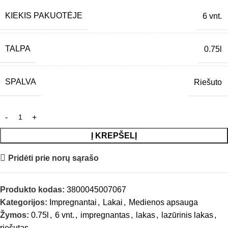
KIEKIS PAKUOTĖJE
6 vnt.
TALPA
0.75l
SPALVA
Riešuto
Į KREPŠELĮ
Pridėti prie norų sąrašo
Produkto kodas:
3800045007067
Kategorijos:
Impregnantai
,
Lakai
,
Medienos apsauga
Žymos:
0.75l
,
6 vnt.
,
impregnantas
,
lakas
,
lazūrinis lakas
,
riešutas