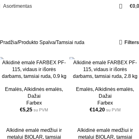
Asortimentas
€
0,
Tamsiai ruda
Meniu
Filters
Pradžia
Produkto Spalva
Tamsiai ruda
Alkidinė emalė FARBEX PF-
Alkidinė emalė FARBEX PF-
115, vidaus ir išorės
115, vidaus ir išorės
darbams, tamsiai ruda, 0.9 kg
darbams, tamsiai ruda, 2.8 kg
0.9 KG
2.8 KG
Emalės
,
Alkidinės emalės
,
Emalės
,
Alkidinės emalės
,
Dažai
Dažai
Farbex
Farbex
€
5,25
€
14,20
su PVM
su PVM
Alkidinė emalė medžiui ir
Alkidinė emalė medžiui ir
metalui BIOLAR, tamsiai
metalui BIOLAR, tamsiai