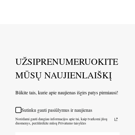
UŽSIPRENUMERUOKITE
MŪSŲ NAUJIENLAIŠKĮ
Būkite tais, kurie apie naujienas išgirs patys pirmiausi!
Sutinku gauti pasiūlymus ir naujienas
Norėdami gauti daugiau informacijos apie tai, kaip tvarkomi jūsų
duomenys, peržiūrėkite mūsų Privatumo taisykles