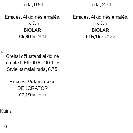
0.9 L
ruda, 0.9 l
2.7 L
ruda, 2.7 l
Emalės
,
Alkidinės emalės
,
Emalės
,
Alkidinės emalės
,
Dažai
Dažai
BIOLAR
BIOLAR
€
5,80
€
15,15
su PVM
su PVM
Greitai džiūstanti alkidinė
6 VNT.
emalė DEKORATOR Life
0.75L
Style, tamsiai ruda, 0.75l
Emalės
,
Vidaus dažai
DEKORATOR
€
7,19
su PVM
Kaina