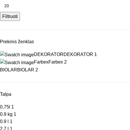
Filtruoti
Prekinis ženklas
DEKORATOR
DEKORATOR
1
Farbex
Farbex
2
BIOLAR
BIOLAR
2
Talpa
0.75l
1
0.9 kg
1
0.9 l
1
2.7 l
1