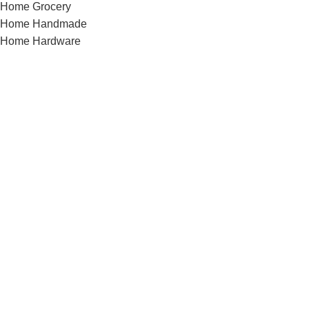
Home Grocery
Home Handmade
Home Hardware
Home infinite-scrolling
Home Jewellery
Home landing
Home landing-gadget
Home Lingerie
Home lookbook
Home magazine
Home Marketplace
Home Medical
Home Medical-marijuana
Home Minimalism
Home Mobile-App
Home Motorcycle
Home organic
Home parallax