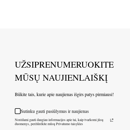
UŽSIPRENUMERUOKITE
MŪSŲ NAUJIENLAIŠKĮ
Būkite tais, kurie apie naujienas išgirs patys pirmiausi!
Sutinku gauti pasiūlymus ir naujienas
Norėdami gauti daugiau informacijos apie tai, kaip tvarkomi jūsų
duomenys, peržiūrėkite mūsų Privatumo taisykles