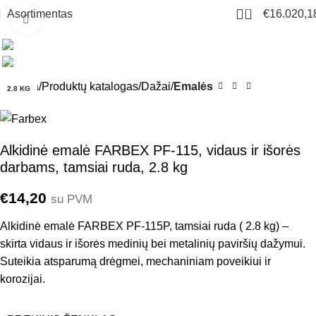
1657
Asortimentas
€
16.020,1
Click to enlarge
Pradžia
Produktų katalogas
Dažai
Emalės
2.8 KG
Alkidinė emalė FARBEX PF-115, vidaus ir išorės
darbams, tamsiai ruda, 2.8 kg
€
14,20
su PVM
Alkidinė emalė FARBEX PF-115P, tamsiai ruda ( 2.8 kg) –
skirta vidaus ir išorės medinių bei metalinių paviršių dažymui.
Suteikia atsparumą drėgmei, mechaniniam poveikiui ir
korozijai.