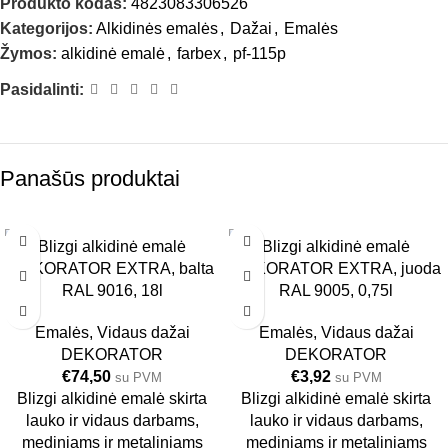
Produkto kodas:
4823083306526
Kategorijos:
Alkidinės emalės
,
Dažai
,
Emalės
Žymos:
alkidinė emalė
,
farbex
,
pf-115p
Pasidalinti:
Panašūs produktai
Blizgi alkidinė emalė
Blizgi alkidinė emalė
1 VNT.
6 VNT.
DEKORATOR EXTRA, balta
DEKORATOR EXTRA, juoda
18L
0.75L
RAL 9016, 18l
RAL 9005, 0,75l
JUODA
Emalės
,
Vidaus dažai
Emalės
,
Vidaus dažai
DEKORATOR
DEKORATOR
€
74,50
€
3,92
su PVM
su PVM
Blizgi alkidinė emalė skirta
Blizgi alkidinė emalė skirta
lauko ir vidaus darbams,
lauko ir vidaus darbams,
mediniams ir metaliniams
mediniams ir metaliniams