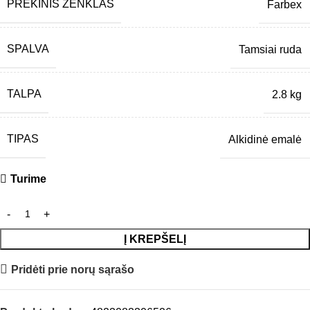
PREKINIS ŽENKLAS
Farbex
SPALVA
Tamsiai ruda
TALPA
2.8 kg
TIPAS
Alkidinė emalė
Turime
Į KREPŠELĮ
Pridėti prie norų sąrašo