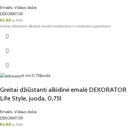
Emalės
,
Vidaus dažai
DEKORATOR
€
6,88
su PVM
Greitai džiūstanti alkidinė emalė metaliniams ir mediniams paviršiams
6 vnt.
0.75l
Juoda
Greitai džiūstanti alkidinė emalė DEKORATOR
Life Style, juoda, 0,75l
Emalės
,
Vidaus dažai
DEKORATOR
€
6,88
su PVM