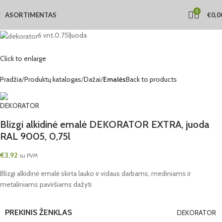
0
ASORTIMENTAS
€
0,0
6 vnt.
0.75l
Juoda
Click to enlarge
Pradžia
Produktų katalogas
Dažai
Emalės
Back to products
Blizgi alkidinė emalė DEKORATOR EXTRA, juoda
RAL 9005, 0,75l
€
3,92
su PVM
Blizgi alkidinė emalė skirta lauko ir vidaus darbams, mediniams ir
metaliniams paviršiams dažyti
PREKINIS ŽENKLAS
DEKORATOR