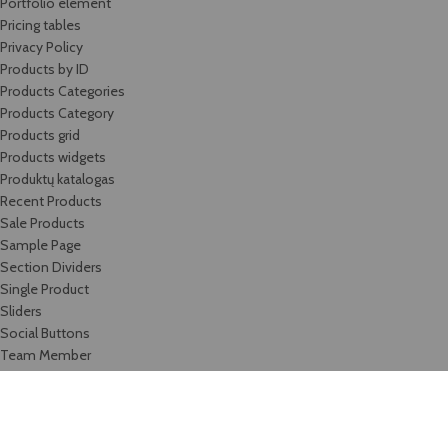
Portfolio element
Pricing tables
Privacy Policy
Products by ID
Products Categories
Products Category
Products grid
Products widgets
Produktų katalogas
Recent Products
Sale Products
Sample Page
Section Dividers
Single Product
Sliders
Social Buttons
Team Member
Testimonials
Timeline
Titles
Top Rated Products