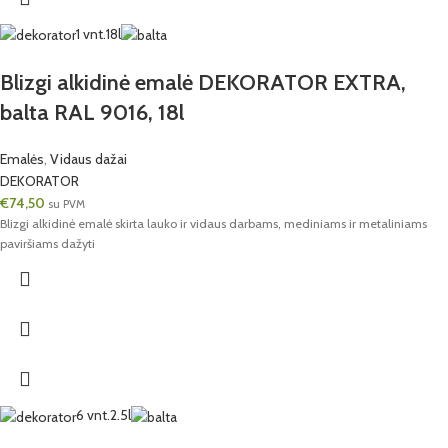
1 vnt.
18l
Blizgi alkidinė emalė DEKORATOR EXTRA,
balta RAL 9016, 18l
Emalės
,
Vidaus dažai
DEKORATOR
€
74,50
su PVM
Blizgi alkidinė emalė skirta lauko ir vidaus darbams, mediniams ir metaliniams
paviršiams dažyti
6 vnt.
2.5l