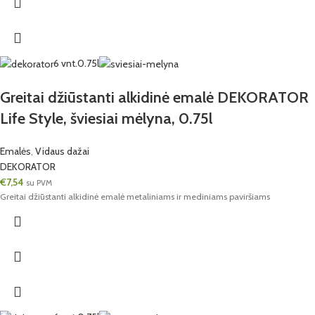
6 vnt.
0.75l
Greitai džiūstanti alkidinė emalė DEKORATOR
Life Style, šviesiai mėlyna, 0.75l
Emalės
,
Vidaus dažai
DEKORATOR
€
7,54
su PVM
Greitai džiūstanti alkidinė emalė metaliniams ir mediniams paviršiams