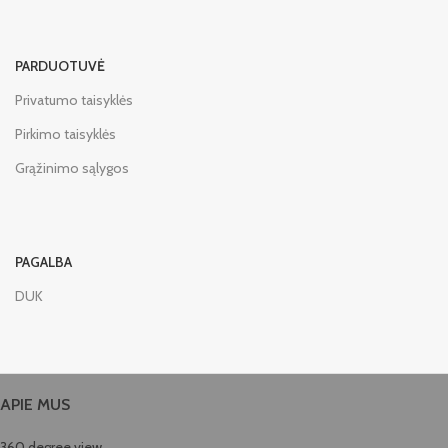
PARDUOTUVĖ
Privatumo taisyklės
Pirkimo taisyklės
Grąžinimo sąlygos
PAGALBA
DUK
APIE MUS
360 degree view