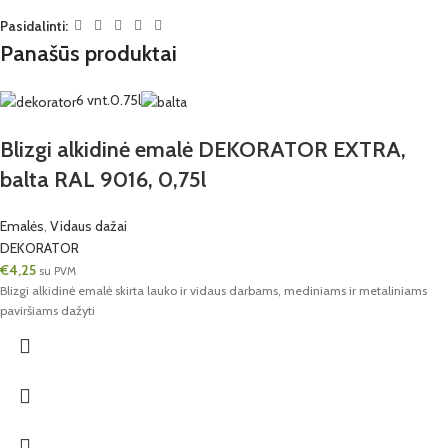
Pasidalinti:
Panašūs produktai
6 vnt.
0.75l
Blizgi alkidinė emalė DEKORATOR EXTRA,
balta RAL 9016, 0,75l
Emalės
,
Vidaus dažai
DEKORATOR
€
4,25
su PVM
Blizgi alkidinė emalė skirta lauko ir vidaus darbams, mediniams ir metaliniams
paviršiams dažyti