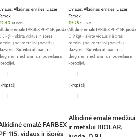
Emalės
,
Alkidinės emalės
,
Dažai
Emalės
,
Alkidinės emalės
,
Dažai
Farbex
Farbex
€
2,40
€
5,25
su PVM
su PVM
Alkidinė emalė FARBEX PF-115P, juoda (
Alkidinė emalė FARBEX PF-115P, juoda 
0.3 kg) – skirta vidaus ir išorės
0.9 kg) – skirta vidaus ir išorės
medinių bei metalinių paviršių
medinių bei metalinių paviršių
dažymui. Suteikia atsparumą
dažymui. Suteikia atsparumą
drėgmei, mechaniniam poveikiui ir
drėgmei, mechaniniam poveikiui ir
korozijai.
korozijai.
Į krepšelį
Į krepšelį
Alkidinė emalė medžiui
Alkidinė emalė FARBEX
ir metalui BIOLAR,
PF-115, vidaus ir išorės
juoda, 0.9 l