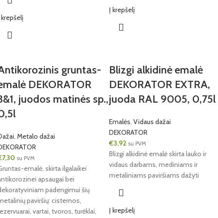
Į krepšelį
Į krepšelį
Antikorozinis gruntas-
Blizgi alkidinė emalė
emalė DEKORATOR
DEKORATOR EXTRA,
3&1, juodos matinės sp.,
juoda RAL 9005, 0,75l
0,5l
Emalės
,
Vidaus dažai
DEKORATOR
Dažai
,
Metalo dažai
€
3,92
su PVM
DEKORATOR
Blizgi alkidinė emalė skirta lauko ir
€
7,30
su PVM
vidaus darbams, mediniams ir
Gruntas-emalė, skirta ilgalaikei
metaliniams paviršiams dažyti
antikorozinei apsaugai bei
dekoratyviniam padengimui šių
metalinių paviršių: cisternos,
Į krepšelį
rezervuarai, vartai, tvoros, turėklai,