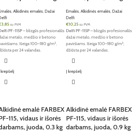
Emalės
,
Alkidinės emalės
,
Dažai
Emalės
,
Alkidinės emalės
,
Dažai
Delfi
Delfi
€
3,85
€
10,25
su PVM
su PVM
Delfi PF-115P
– blizgūs profesionalūs
Delfi PF-115P
– blizgūs profesionalūs
dažai metalo, medžio ir betono
dažai metalo, medžio ir betono
paviršiams. Išeiga 100–180 g/m²,
paviršiams. Išeiga 100–180 g/m²,
džiūsta per 24 valandas.
džiūsta per 24 valandas.
Į krepšelį
Į krepšelį
Alkidinė emalė FARBEX
Alkidinė emalė FARBEX
PF-115, vidaus ir išorės
PF-115, vidaus ir išorės
darbams, juoda, 0.3 kg
darbams, juoda, 0.9 kg