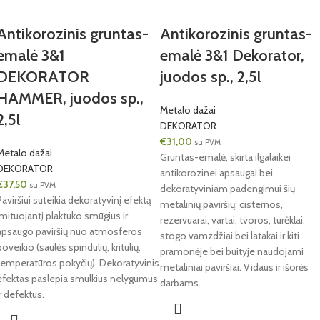
Antikorozinis gruntas-
Antikorozinis gruntas-
emalė 3&1
emalė 3&1 Dekorator,
DEKORATOR
juodos sp., 2,5l
HAMMER, juodos sp.,
Metalo dažai
2,5l
DEKORATOR
€
31,00
su PVM
Metalo dažai
Gruntas-emalė, skirta ilgalaikei
DEKORATOR
antikorozinei apsaugai bei
€
37,50
su PVM
dekoratyviniam padengimui šių
Paviršiui suteikia dekoratyvinį efektą
metalinių paviršių: cisternos,
imituojantį plaktuko smūgius ir
rezervuarai, vartai, tvoros, turėklai,
apsaugo paviršių nuo atmosferos
stogo vamzdžiai bei latakai ir kiti
poveikio (saulės spindulių, kritulių,
pramonėje bei buityje naudojami
temperatūros pokyčių). Dekoratyvinis
metaliniai paviršiai. Vidaus ir išorės
efektas paslepia smulkius nelygumus
darbams.
ir defektus.