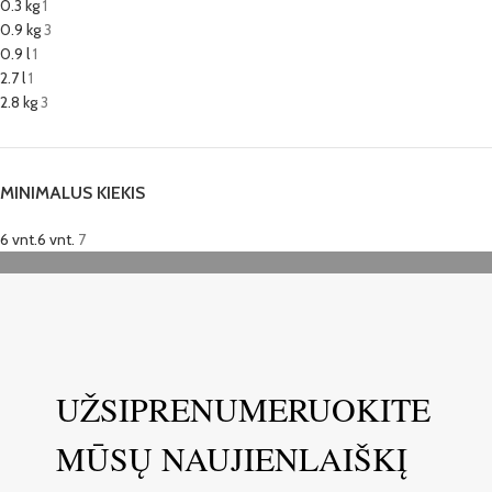
0.3 kg
1
0.9 kg
3
0.9 l
1
2.7 l
1
2.8 kg
3
MINIMALUS KIEKIS
6 vnt.
6 vnt.
7
UŽSIPRENUMERUOKITE
MŪSŲ NAUJIENLAIŠKĮ