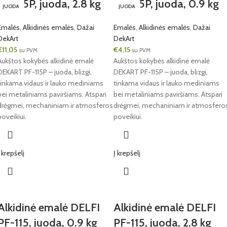
PF-115P, juoda, 2.8 kg
PF-115P, juoda, 0.9 kg
JUODA
0.5L
JUODA
JUODA
JUODA
JUODA
Emalės
,
Alkidinės emalės
,
Dažai
Emalės
,
Alkidinės emalės
,
Dažai
DekArt
DekArt
€
11,05
€
4,15
su PVM
su PVM
Aukštos kokybės alkidinė emalė
Aukštos kokybės alkidinė emalė
DEKART PF-115P – juoda, blizgi,
DEKART PF-115P – juoda, blizgi,
tinkama vidaus ir lauko mediniams
tinkama vidaus ir lauko mediniams
bei metaliniams paviršiams. Atspari
bei metaliniams paviršiams. Atspari
drėgmei, mechaniniam ir atmosferos
drėgmei, mechaniniam ir atmosfero
poveikiui.
poveikiui.
Į krepšelį
Į krepšelį
Alkidinė emalė DELFI
Alkidinė emalė DELFI
PF-115, juoda, 0.9 kg
PF-115, juoda, 2.8 kg