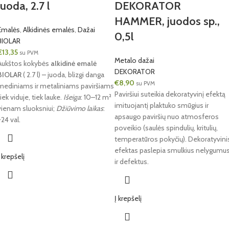
juoda, 2.7 l
DEKORATOR
HAMMER, juodos sp.,
Emalės
,
Alkidinės emalės
,
Dažai
0,5l
BIOLAR
€
13,35
su PVM
Metalo dažai
Aukštos kokybės
alkidinė emalė
DEKORATOR
BIOLAR
( 2.7 l) – juoda, blizgi danga
€
8,90
su PVM
mediniams ir metaliniams paviršiams
Paviršiui suteikia dekoratyvinį efektą
tiek viduje, tiek lauke.
Išeiga
: 10–12 m²
imituojantį plaktuko smūgius ir
vienam sluoksniui;
Džiūvimo laikas
:
apsaugo paviršių nuo atmosferos
~24 val.
poveikio (saulės spindulių, kritulių,
temperatūros pokyčių). Dekoratyvini
efektas paslepia smulkius nelygumu
Į krepšelį
ir defektus.
Į krepšelį