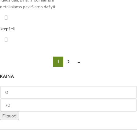
vidaus darbams, mediniams ir
metaliniams paviršiams dažyti
Į krepšelį
1
2
→
KAINA
Filtruoti