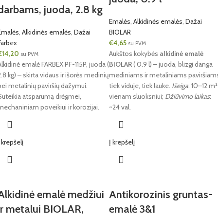
darbams, juoda, 2.8 kg
Emalės
,
Alkidinės emalės
,
Dažai
Emalės
,
Alkidinės emalės
,
Dažai
BIOLAR
Farbex
€
4,65
su PVM
€
14,20
Aukštos kokybės
alkidinė emalė
su PVM
Alkidinė emalė FARBEX PF-115P, juoda (
BIOLAR
( 0.9 l) – juoda, blizgi danga
2.8 kg) – skirta vidaus ir išorės medinių
mediniams ir metaliniams paviršiam
bei metalinių paviršių dažymui.
tiek viduje, tiek lauke.
Išeiga
: 10–12 m²
Suteikia atsparumą drėgmei,
vienam sluoksniui;
Džiūvimo laikas
:
mechaniniam poveikiui ir korozijai.
~24 val.
Į krepšelį
Į krepšelį
Alkidinė emalė medžiui
Antikorozinis gruntas-
ir metalui BIOLAR,
emalė 3&1