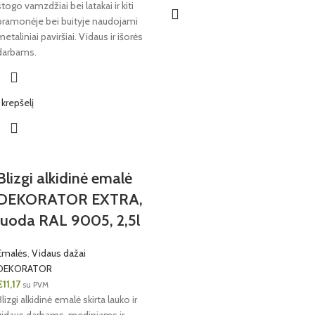
stogo vamzdžiai bei latakai ir kiti
pramonėje bei buityje naudojami
metaliniai paviršiai. Vidaus ir išorės
darbams.
Į krepšelį
Blizgi alkidinė emalė
DEKORATOR EXTRA,
juoda RAL 9005, 2,5l
Emalės
,
Vidaus dažai
DEKORATOR
€
11,17
su PVM
Blizgi alkidinė emalė skirta lauko ir