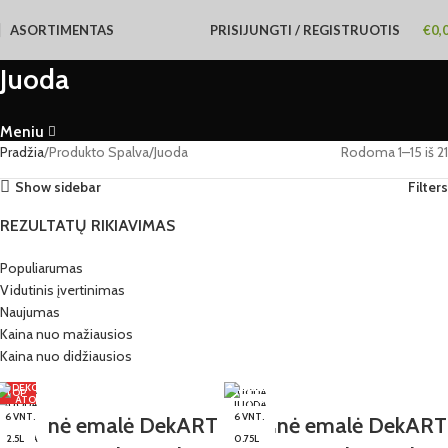
ASORTIMENTAS
PRISIJUNGTI / REGISTRUOTIS
€
0,
Juoda
Meniu
Pradžia
Produkto Spalva
Juoda
Rodoma 1–15 iš 21
Show sidebar
Filters
REZULTATŲ RIKIAVIMAS
Populiarumas
Vidutinis įvertinimas
Naujumas
Kaina nuo mažiausios
Kaina nuo didžiausios
JUODA
TOP
JUODA
JUODA
JUODA
JUODA
JUODA
2.8 KG
0.9 KG
JUODA
JUODA
6 VNT.
6 VNT.
JUODA
6 VNT.
6 VNT.
6 VNT.
Alkidinė emalė DekART
Alkidinė emalė DekART
2.7 L
0.9 L
0.9 KG
2.8 KG
0.3 KG
2.8 KG
JUODA
2.5L
2.5L
0.9 KG
0.5L
0.75L
2.5L