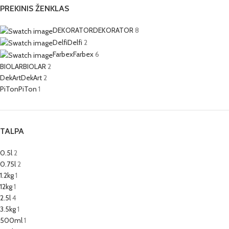
PREKINIS ŽENKLAS
DEKORATOR
DEKORATOR
8
Delfi
Delfi
2
Farbex
Farbex
6
BIOLAR
BIOLAR
2
DekArt
DekArt
2
PiTon
PiTon
1
TALPA
0.5l
2
0.75l
2
1.2kg
1
12kg
1
2.5l
4
3.5kg
1
500ml
1