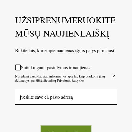
UŽSIPRENUMERUOKITE
MŪSŲ NAUJIENLAIŠKĮ
Būkite tais, kurie apie naujienas išgirs patys pirmiausi!
Sutinku gauti pasiūlymus ir naujienas
Norėdami gauti daugiau informacijos apie tai, kaip tvarkomi jūsų
duomenys, peržiūrėkite mūsų Privatumo taisykles