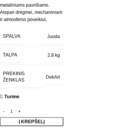
metaliniams paviršiams.
Atspari drėgmei, mechaniniam
ir atmosferos poveikiui.
SPALVA
Juoda
TALPA
2.8 kg
PREKINIS
DekArt
ŽENKLAS
Turime
Į KREPŠELĮ