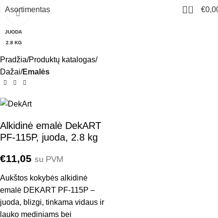
0
Asortimentas
€
0,0
Click to enlarge
JUODA
2.8 KG
Pradžia
Produktų katalogas
Dažai
Emalės
Alkidinė emalė DekART
PF-115P, juoda, 2.8 kg
€
11,05
su PVM
Aukštos kokybės alkidinė
emalė DEKART PF-115P –
juoda, blizgi, tinkama vidaus ir
lauko mediniams bei