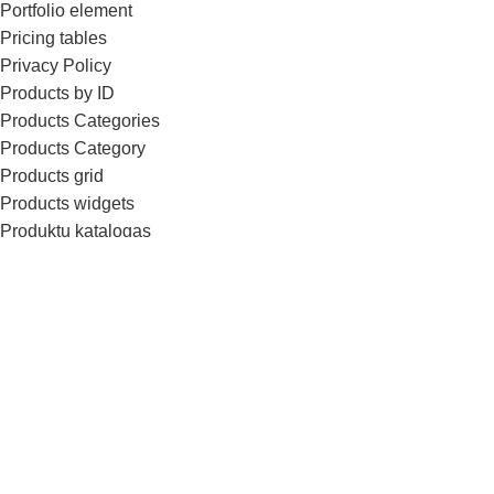
Portfolio element
Pricing tables
Privacy Policy
Products by ID
Products Categories
Products Category
Products grid
Products widgets
Produktų katalogas
Recent Products
Sale Products
Sample Page
Section Dividers
Single Product
Sliders
Social Buttons
Team Member
Testimonials