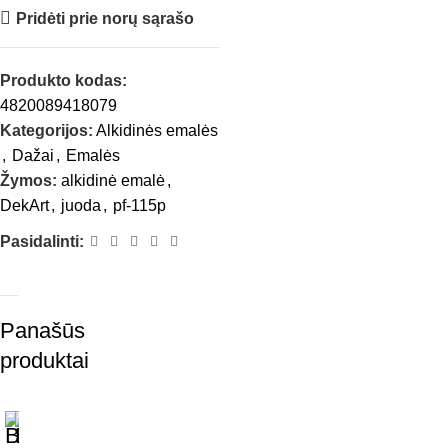
Pridėti prie norų sąrašo
Produkto kodas:
4820089418079
Kategorijos:
Alkidinės emalės
,
Dažai
,
Emalės
Žymos:
alkidinė emalė
,
DekArt
,
juoda
,
pf-115p
Pasidalinti:
Panašūs
produktai
B
B
B
B
B
G
G
G