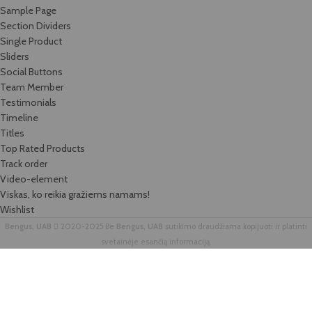
Sample Page
Section Dividers
Single Product
Sliders
Social Buttons
Team Member
Testimonials
Timeline
Titles
Top Rated Products
Track order
Video-element
Viskas, ko reikia gražiems namams!
Wishlist
Bengus, UAB
2020-2025 Be
Bengus, UAB
sutikimo draudžiama kopijuoti ir platinti
svetainėje esančią informaciją.