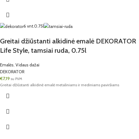
6 vnt.
0.75l
Greitai džiūstanti alkidinė emalė DEKORATOR
Life Style, tamsiai ruda, 0.75l
Emalės
,
Vidaus dažai
DEKORATOR
€
7,19
su PVM
Greitai džiūstanti alkidinė emalė metaliniams ir mediniams paviršiams