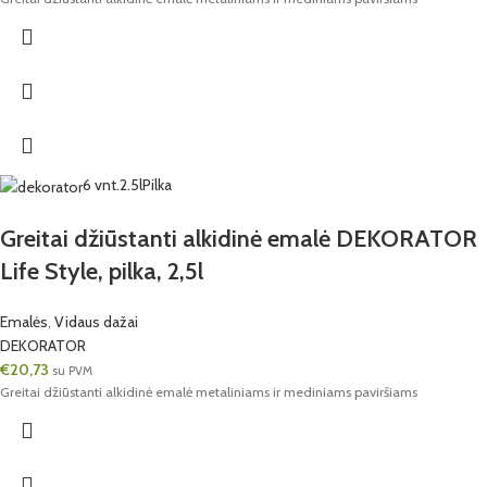
6 vnt.
2.5l
Pilka
Greitai džiūstanti alkidinė emalė DEKORATOR
Life Style, pilka, 2,5l
Emalės
,
Vidaus dažai
DEKORATOR
€
20,73
su PVM
Greitai džiūstanti alkidinė emalė metaliniams ir mediniams paviršiams