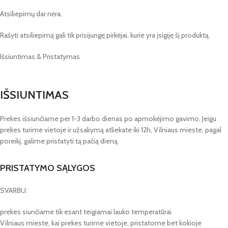
Atsiliepimų dar nėra.
Rašyti atsiliepimą gali tik prisijungę pirkėjai, kurie yra įsigiję šį produktą.
Išsiuntimas & Pristatymas
IŠSIUNTIMAS
Prekes išsiunčiame per 1-3 darbo dienas po apmokėjimo gavimo. Jeigu
prekes turime vietoje ir užsakymą atliekate iki 12h, Vilniaus mieste, pagal
poreikį, galime pristatyti tą pačią dieną.
PRISTATYMO SĄLYGOS
SVARBU:
prekes siunčiame tik esant teigiamai lauko temperatūrai
Vilniaus mieste, kai prekes turime vietoje, pristatome bet kokioje