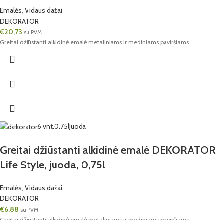
Emalės
,
Vidaus dažai
DEKORATOR
€
20,73
su PVM
Greitai džiūstanti alkidinė emalė metaliniams ir mediniams paviršiams
6 vnt.
0.75l
Juoda
Greitai džiūstanti alkidinė emalė DEKORATOR
Life Style, juoda, 0,75l
Emalės
,
Vidaus dažai
DEKORATOR
€
6,88
su PVM
Greitai džiūstanti alkidinė emalė metaliniams ir mediniams paviršiams