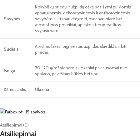
Kokybiškų priedų ir užpildų dėka pasižymi puikiomis
apsauginėmis, dekoratyvinėmis ir antikorozinėmis
Savybės
savybėmis, atspari drėgmei, mechaniniam bei
atmosferos poveikiui, aplinkos temperatūros
svyravimams
Alkidinis lakas, pigmentai, užpildai, skiediklis ir kiti
Sudėtis
priedai.
70-120 g/m² vienam sluoksniui priklausomai nuo
Išeiga
spalvos, paviršiaus būklės bei tipo.
Kilmės šalis
Ukraina
Atsiliepimai (0)
Atsiliepimai