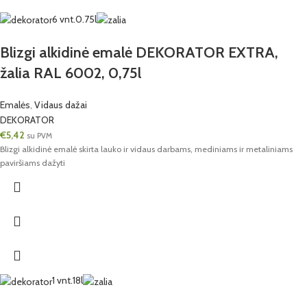
6 vnt.
0.75l
Blizgi alkidinė emalė DEKORATOR EXTRA,
žalia RAL 6002, 0,75l
Emalės
,
Vidaus dažai
DEKORATOR
€
5,42
su PVM
Blizgi alkidinė emalė skirta lauko ir vidaus darbams, mediniams ir metaliniams
paviršiams dažyti
1 vnt.
18l