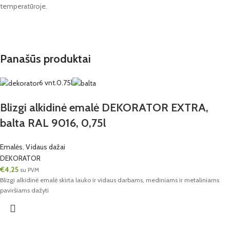
temperatūroje.
Panašūs produktai
6 vnt.
0.75l
Blizgi alkidinė emalė DEKORATOR EXTRA,
balta RAL 9016, 0,75l
Emalės
,
Vidaus dažai
DEKORATOR
€
4,25
su PVM
Blizgi alkidinė emalė skirta lauko ir vidaus darbams, mediniams ir metaliniams
paviršiams dažyti