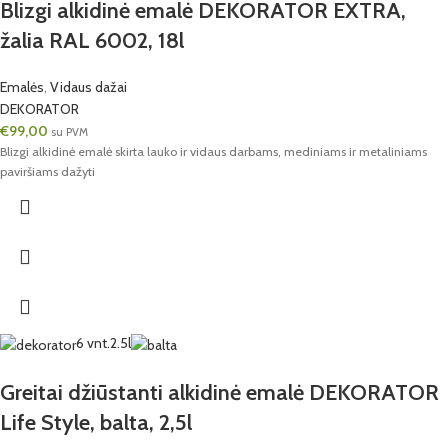
Blizgi alkidinė emalė DEKORATOR EXTRA,
žalia RAL 6002, 18l
Emalės
,
Vidaus dažai
DEKORATOR
€
99,00
su PVM
Blizgi alkidinė emalė skirta lauko ir vidaus darbams, mediniams ir metaliniams
paviršiams dažyti
6 vnt.
2.5l
Greitai džiūstanti alkidinė emalė DEKORATOR
Life Style, balta, 2,5l