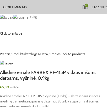
1670
ASORTIMENTAS
€
16.138,0
0.9kg
Click to enlarge
Pradžia
Produktų katalogas
Dažai
Emalės
Back to products
Alkidinė emalė FARBEX PF-115P vidaus ir išorės
darbams, vyšninė, 0.9kg
€
5,80
su PVM
Alkidinė emalė FARBEX PF-115P, vyšninė ( 0.9kg) – skirta vidaus ir išorės
medinių bei metalinių paviršių dažymui. Suteikia atsparumą drėgmei,
mechaniniam poveikiui ir korozijai.