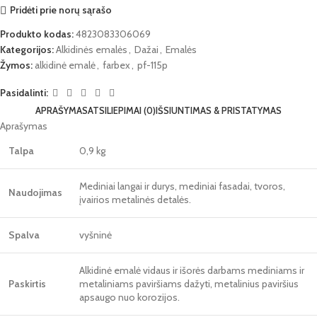
Pridėti prie norų sąrašo
Produkto kodas:
4823083306069
Kategorijos:
Alkidinės emalės
,
Dažai
,
Emalės
Žymos:
alkidinė emalė
,
farbex
,
pf-115p
Pasidalinti:
APRAŠYMAS
ATSILIEPIMAI (0)
IŠSIUNTIMAS & PRISTATYMAS
Aprašymas
Talpa
0,9 kg
Mediniai langai ir durys, mediniai fasadai, tvoros,
Naudojimas
įvairios metalinės detalės.
Spalva
vyšninė
Alkidinė emalė vidaus ir išorės darbams mediniams ir
Paskirtis
metaliniams paviršiams dažyti, metalinius paviršius
apsaugo nuo korozijos.