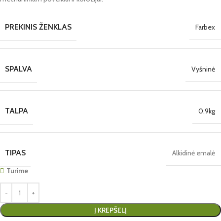
PREKINIS ŽENKLAS
Farbex
SPALVA
Vyšninė
TALPA
0.9kg
TIPAS
Alkidinė emalė
Turime
Į KREPŠELĮ