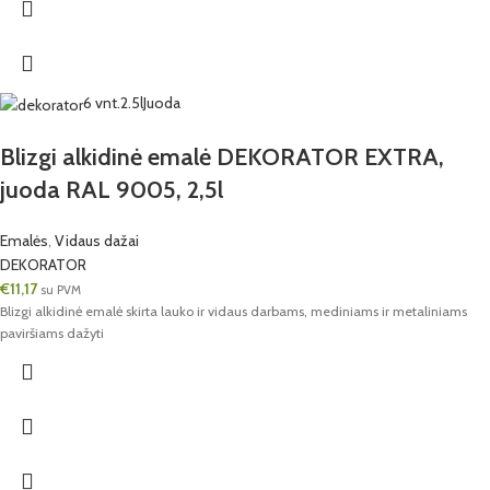
6 vnt.
2.5l
Juoda
Blizgi alkidinė emalė DEKORATOR EXTRA,
juoda RAL 9005, 2,5l
Emalės
,
Vidaus dažai
DEKORATOR
€
11,17
su PVM
Blizgi alkidinė emalė skirta lauko ir vidaus darbams, mediniams ir metaliniams
paviršiams dažyti