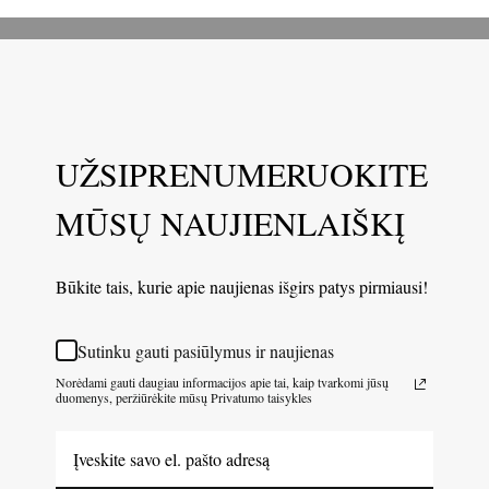
UŽSIPRENUMERUOKITE
MŪSŲ NAUJIENLAIŠKĮ
Būkite tais, kurie apie naujienas išgirs patys pirmiausi!
Sutinku gauti pasiūlymus ir naujienas
Norėdami gauti daugiau informacijos apie tai, kaip tvarkomi jūsų
duomenys, peržiūrėkite mūsų Privatumo taisykles