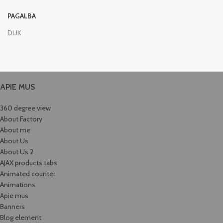
PAGALBA
DUK
APIE MUS
360 degree view
About Factory
About me
About Us
About Us 2
AJAX products tabs
Animated counter
Animations
Apie mus
Banners
Blog element