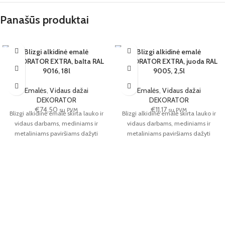
Panašūs produktai
Blizgi alkidinė emalė
Blizgi alkidinė emalė
DEKORATOR EXTRA, balta RAL
DEKORATOR EXTRA, juoda RAL
1 VNT.
6 VNT.
9016, 18l
9005, 2,5l
18L
2.5L
JUODA
Emalės
,
Vidaus dažai
Emalės
,
Vidaus dažai
DEKORATOR
DEKORATOR
€
74,50
€
11,17
su PVM
su PVM
Blizgi alkidinė emalė skirta lauko ir
Blizgi alkidinė emalė skirta lauko ir
vidaus darbams, mediniams ir
vidaus darbams, mediniams ir
metaliniams paviršiams dažyti
metaliniams paviršiams dažyti