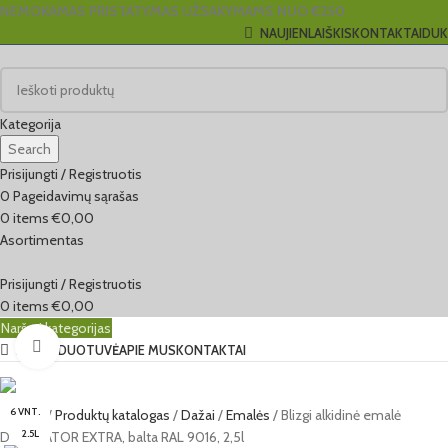
NEMOKAMAS PRISTATYMAS UŽSAKYMAMS NUO €250
NAUJIENLAIŠKIS
KONTAKTAI
DUK
Kategorija
Search
Prisijungti / Registruotis
0
Pageidavimų sąrašas
0
items
€
0,00
Asortimentas
Prisijungti / Registruotis
0
items
€
0,00
Naršyti kategorijas
Click to enlarge
EL. PARDUOTUVĖ
APIE MUS
KONTAKTAI
6 VNT.
Pradžia
Produktų katalogas
Dažai
Emalės
Blizgi alkidinė emalė
2.5L
DEKORATOR EXTRA, balta RAL 9016, 2,5l