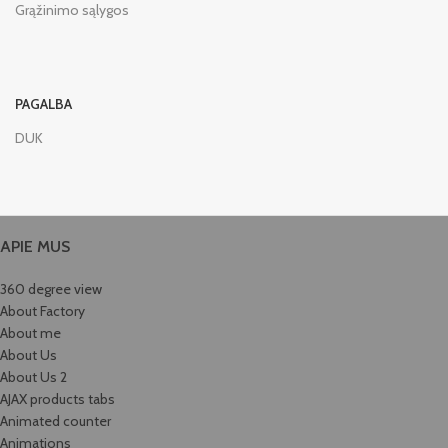
Grąžinimo sąlygos
PAGALBA
DUK
APIE MUS
360 degree view
About Factory
About me
About Us
About Us 2
AJAX products tabs
Animated counter
Animations