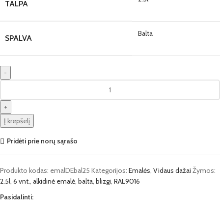
TALPA
Balta
SPALVA
Į krepšelį
Pridėti prie norų sąrašo
Produkto kodas:
emalDEbal25
Kategorijos:
Emalės
,
Vidaus dažai
Žymos:
2.5l
,
6 vnt.
,
alkidinė emalė
,
balta
,
blizgi
,
RAL9016
Pasidalinti: