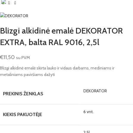
Blizgi alkidinė emalė DEKORATOR
EXTRA, balta RAL 9016, 2,5l
€
11,50
su PVM
Blizgi alkidinė emalė skirta lauko ir vidaus darbams, mediniams ir
metaliniams paviršiams dažyti
DEKORATOR
PREKINIS ŽENKLAS
6 vnt.
KIEKIS PAKUOTĖJE
2.5l