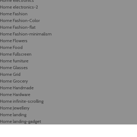
Home electronics
Home electronics-2
Home Fashion
Home Fashion-Color
Home Fashion-flat
Home Fashion-minimalism
Home Flowers
Home Food
Home Fullscreen
Home furniture
Home Glasses
Home Grid
Home Grocery
Home Handmade
Home Hardware
Home infinite-scrolling
Home Jewellery
Home landing
Home landing-gadget
Home Lingerie
Home lookbook