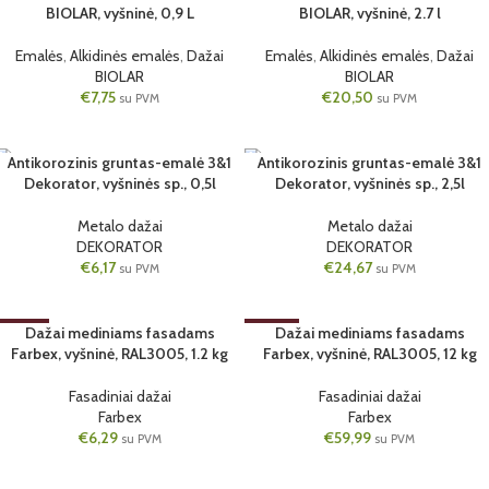
BIOLAR, vyšninė, 0,9 L
BIOLAR, vyšninė, 2.7 l
2.7 L
Emalės
,
Alkidinės emalės
,
Dažai
Emalės
,
Alkidinės emalės
,
Dažai
0.9 L
BIOLAR
BIOLAR
€
7,75
€
20,50
su PVM
su PVM
Antikorozinis gruntas-emalė 3&1
Antikorozinis gruntas-emalė 3&1
Dekorator, vyšninės sp., 0,5l
Dekorator, vyšninės sp., 2,5l
6 VNT.
6 VNT.
0.5L
2.5L
Metalo dažai
Metalo dažai
DEKORATOR
DEKORATOR
€
6,17
€
24,67
su PVM
su PVM
Dažai mediniams fasadams
Dažai mediniams fasadams
Farbex, vyšninė, RAL3005, 1.2 kg
Farbex, vyšninė, RAL3005, 12 kg
6 VNT.
1 VNT.
1,2KG
12KG
Fasadiniai dažai
Fasadiniai dažai
Farbex
Farbex
€
6,29
€
59,99
su PVM
su PVM