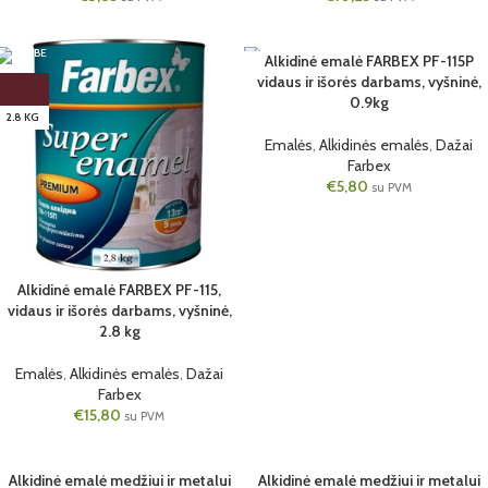
Alkidinė emalė FARBEX PF-115P
vidaus ir išorės darbams, vyšninė,
0.9kg
2.8 KG
0.9KG
Emalės
,
Alkidinės emalės
,
Dažai
Farbex
€
5,80
su PVM
Alkidinė emalė FARBEX PF-115,
vidaus ir išorės darbams, vyšninė,
2.8 kg
Emalės
,
Alkidinės emalės
,
Dažai
Farbex
€
15,80
su PVM
SOLD OUT
Alkidinė emalė medžiui ir metalui
Alkidinė emalė medžiui ir metalui