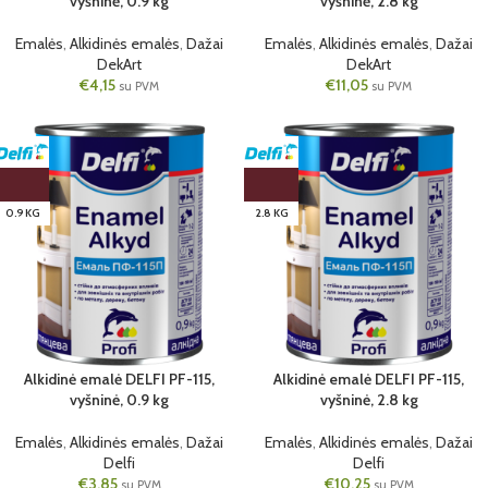
vyšninė, 0.9 kg
vyšninė, 2.8 kg
Emalės
,
Alkidinės emalės
,
Dažai
Emalės
,
Alkidinės emalės
,
Dažai
DekArt
DekArt
€
4,15
€
11,05
su PVM
su PVM
0.9 KG
2.8 KG
Alkidinė emalė DELFI PF-115,
Alkidinė emalė DELFI PF-115,
vyšninė, 0.9 kg
vyšninė, 2.8 kg
Emalės
,
Alkidinės emalės
,
Dažai
Emalės
,
Alkidinės emalės
,
Dažai
Delfi
Delfi
€
3,85
€
10,25
su PVM
su PVM