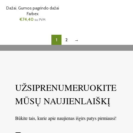
Dažai
,
Gumos pagrindo dažai
Farbex
€
74,40
su PVM
1
2
→
UŽSIPRENUMERUOKITE
MŪSŲ NAUJIENLAIŠKĮ
Būkite tais, kurie apie naujienas išgirs patys pirmiausi!