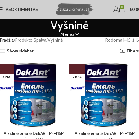
0
ASORTIMENTAS
€
0,0
Vyšninė
Meniu
Pradžia
Produkto Spalva
Vyšninė
Rodoma 1–15 iš 16
Show sidebar
Filters
0.9 KG
2.8 KG
Alkidinė emalė DekART PF-115P,
Alkidinė emalė DekART PF-115P,