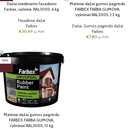
Dažai mediniams fasadams
Matiniai dažai gumos pagrindu
Farbex, vyšninė, RAL3005, 6 kg
FARBEX FARBA GUMOVA,
1.2KG
1 VNT.
vyšniniai RAL3005, 1.2 kg
6KG
Fasadiniai dažai
Farbex
Dažai
,
Gumos pagrindo dažai
€
30,49
Farbex
su PVM
€
7,80
su PVM
12KG
Matiniai dažai gumos pagrindu
FARBEX FARBA GUMOVA,
vyšniniai RAL3005, 12 kg