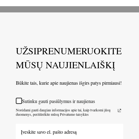
metaliniams
ir
ir
mediniams
mediniams
paviršiams
paviršiams
UŽSIPRENUMERUOKITE
MŪSŲ NAUJIENLAIŠKĮ
Būkite tais, kurie apie naujienas išgirs patys pirmiausi!
Sutinku gauti pasiūlymus ir naujienas
Norėdami gauti daugiau informacijos apie tai, kaip tvarkomi jūsų
duomenys, peržiūrėkite mūsų Privatumo taisykles