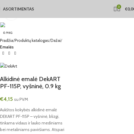
0
ASORTIMENTAS
€
0,0
Click to enlarge
0.9 KG
Pradžia
Produktų katalogas
Dažai
Emalės
Alkidinė emalė DekART
PF-115P, vyšninė, 0.9 kg
€
4,15
su PVM
Aukštos kokybės alkidinė emalė
DEKART PF-115P – vyšninė, blizgi,
tinkama vidaus ir lauko mediniams
bei metaliniams paviršiams. Atspari