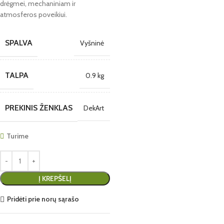
drėgmei, mechaniniam ir
atmosferos poveikiui.
SPALVA
Vyšninė
TALPA
0.9 kg
PREKINIS ŽENKLAS
DekArt
Turime
Į KREPŠELĮ
Pridėti prie norų sąrašo