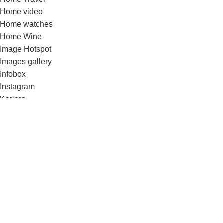
Home video
Home watches
Home Wine
Image Hotspot
Images gallery
Infobox
Instagram
Karjera
Kontaktai / rekvizitai
List-element
Maintenance
Maintenance 2
Maintenance 3
Menu price
Our team
Parallax Scrolling
Portfolio