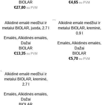
BIOLAR
€
4,65
su PVM
€
27,80
su PVM
JUODA
Alkidinė emalė medžiui ir
Alkidinė emalė medžiui ir
2.7 L
metalui BIOLAR, juoda, 2.7 l
metalui BIOLAR, kreminė,
0.9 L
0.9 l
Emalės
,
Alkidinės emalės
,
Dažai
Emalės
,
Alkidinės emalės
,
BIOLAR
Dažai
€
13,35
BIOLAR
su PVM
€
5,70
su PVM
Alkidinė emalė medžiui ir
metalui BIOLAR, kreminė,
2.7 L
2.7 l
Emalės
,
Alkidinės emalės
,
Dažai
BIOLAR