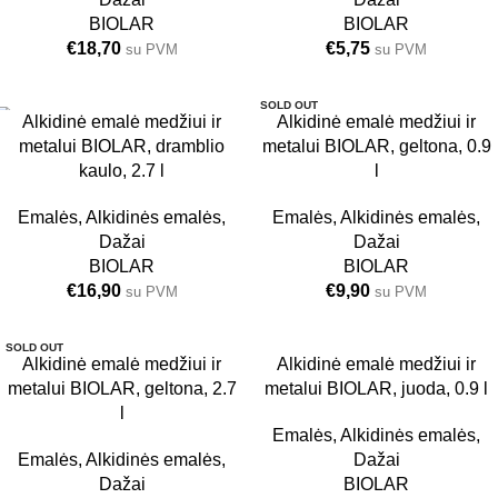
BIOLAR
BIOLAR
€
18,70
€
5,75
su PVM
su PVM
SOLD OUT
Alkidinė emalė medžiui ir
Alkidinė emalė medžiui ir
metalui BIOLAR, dramblio
GELTONA
metalui BIOLAR, geltona, 0.9
2.7 L
kaulo, 2.7 l
0.9 L
l
Emalės
,
Alkidinės emalės
,
Emalės
,
Alkidinės emalės
,
Dažai
Dažai
BIOLAR
BIOLAR
€
16,90
€
9,90
su PVM
su PVM
SOLD OUT
Alkidinė emalė medžiui ir
JUODA
Alkidinė emalė medžiui ir
GELTONA
metalui BIOLAR, geltona, 2.7
0.9 L
metalui BIOLAR, juoda, 0.9 l
2.7 L
l
Emalės
,
Alkidinės emalės
,
Emalės
,
Alkidinės emalės
,
Dažai
Dažai
BIOLAR