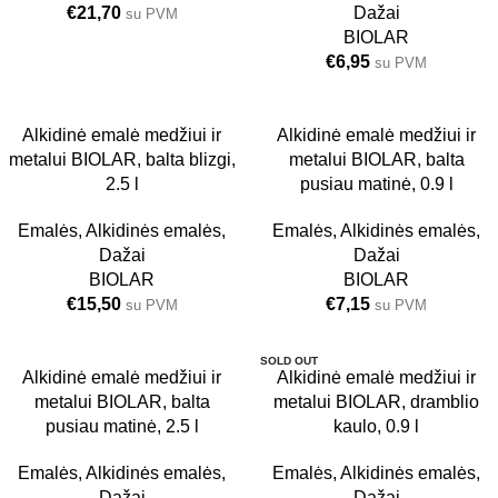
€
21,70
Dažai
su PVM
BIOLAR
€
6,95
su PVM
BALTA BLIZGI
Alkidinė emalė medžiui ir
BALTA PUSIAU MA
Alkidinė emalė medžiui ir
TINĖ
2.5 L
metalui BIOLAR, balta blizgi,
metalui BIOLAR, balta
0.9 L
2.5 l
pusiau matinė, 0.9 l
Emalės
,
Alkidinės emalės
,
Emalės
,
Alkidinės emalės
,
Dažai
Dažai
BIOLAR
BIOLAR
€
15,50
€
7,15
su PVM
su PVM
SOLD OUT
BALTA PUSIAU MA
Alkidinė emalė medžiui ir
Alkidinė emalė medžiui ir
TINĖ
metalui BIOLAR, balta
metalui BIOLAR, dramblio
2.5 L
pusiau matinė, 2.5 l
kaulo, 0.9 l
0.9 L
Emalės
,
Alkidinės emalės
,
Emalės
,
Alkidinės emalės
,
Dažai
Dažai