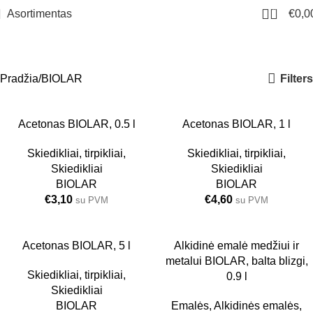
0
Asortimentas
€
0,0
BIOLAR
Meniu
Filters
Pradžia
BIOLAR
0.5L
Acetonas BIOLAR, 0.5 l
1L
Acetonas BIOLAR, 1 l
Skiedikliai, tirpikliai
,
Skiedikliai, tirpikliai
,
Skiedikliai
Skiedikliai
BIOLAR
BIOLAR
€
3,10
€
4,60
su PVM
su PVM
5L
Acetonas BIOLAR, 5 l
BALTA BLIZGI
Alkidinė emalė medžiui ir
0.9 L
metalui BIOLAR, balta blizgi,
Skiedikliai, tirpikliai
,
0.9 l
Skiedikliai
BIOLAR
Emalės
,
Alkidinės emalės
,