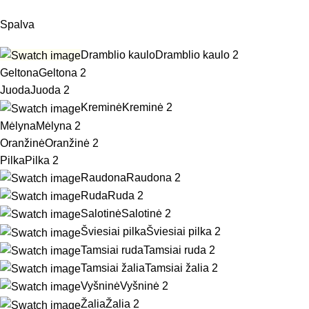
Spalva
Dramblio kaulo
Dramblio kaulo
2
Geltona
Geltona
2
Juoda
Juoda
2
Kreminė
Kreminė
2
Mėlyna
Mėlyna
2
Oranžinė
Oranžinė
2
Pilka
Pilka
2
Raudona
Raudona
2
Ruda
Ruda
2
Salotinė
Salotinė
2
Šviesiai pilka
Šviesiai pilka
2
Tamsiai ruda
Tamsiai ruda
2
Tamsiai žalia
Tamsiai žalia
2
Vyšninė
Vyšninė
2
Žalia
Žalia
2