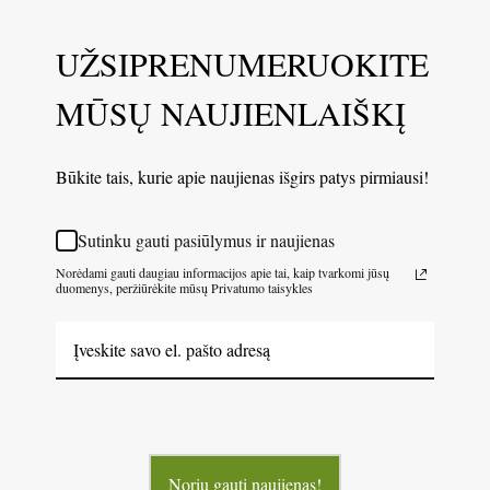
UŽSIPRENUMERUOKITE
MŪSŲ NAUJIENLAIŠKĮ
Būkite tais, kurie apie naujienas išgirs patys pirmiausi!
Sutinku gauti pasiūlymus ir naujienas
Norėdami gauti daugiau informacijos apie tai, kaip tvarkomi jūsų
duomenys, peržiūrėkite mūsų Privatumo taisykles
Noriu gauti naujienas!