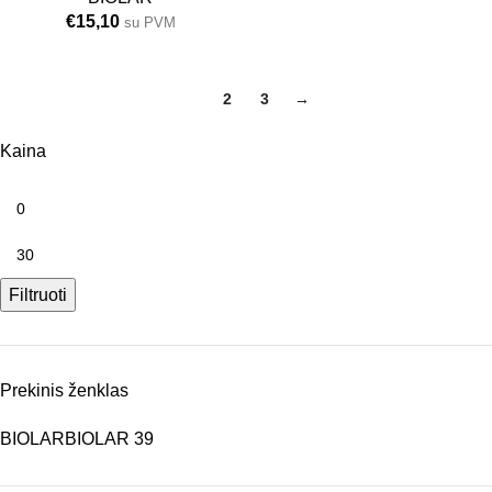
€
15,10
su PVM
1
2
3
→
Kaina
Filtruoti
Prekinis ženklas
BIOLAR
BIOLAR
39