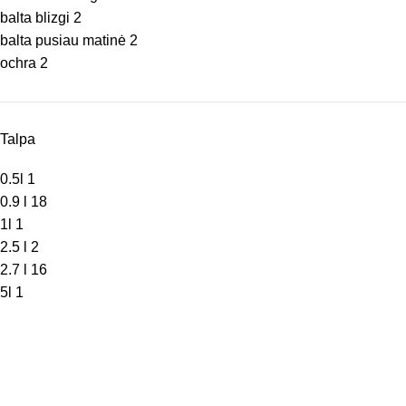
balta blizgi
2
balta pusiau matinė
2
ochra
2
Talpa
0.5l
1
0.9 l
18
1l
1
2.5 l
2
2.7 l
16
5l
1