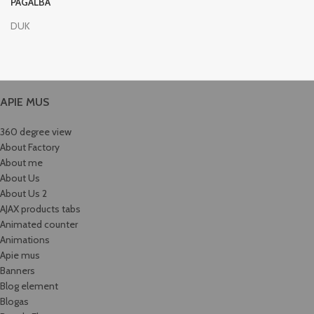
PAGALBA
DUK
APIE MUS
360 degree view
About Factory
About me
About Us
About Us 2
AJAX products tabs
Animated counter
Animations
Apie mus
Banners
Blog element
Blogas