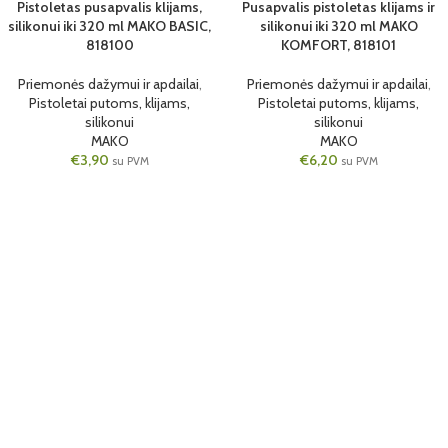
Pistoletas pusapvalis klijams,
Pusapvalis pistoletas klijams ir
320ML
6 VNT.
silikonui iki 320 ml MAKO BASIC,
silikonui iki 320 ml MAKO
6 VNT.
818100
320ML
KOMFORT, 818101
Priemonės dažymui ir apdailai
,
Priemonės dažymui ir apdailai
,
Pistoletai putoms, klijams,
Pistoletai putoms, klijams,
silikonui
silikonui
MAKO
MAKO
€
3,90
€
6,20
su PVM
su PVM