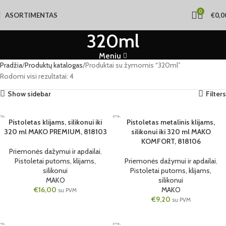
0
ASORTIMENTAS
€
0,0
320ml
Meniu
Pradžia
Produktų katalogas
Produktai su žymomis “320ml”
Rodomi visi rezultatai: 4
Show sidebar
Filters
Pistoletas klijams, silikonui iki
Pistoletas metalinis klijams,
1 VNT.
1 VNT.
320 ml MAKO PREMIUM, 818103
silikonui iki 320 ml MAKO
320ML
320ML
KOMFORT, 818106
Priemonės dažymui ir apdailai
,
Pistoletai putoms, klijams,
Priemonės dažymui ir apdailai
,
silikonui
Pistoletai putoms, klijams,
MAKO
silikonui
€
16,00
MAKO
su PVM
€
9,20
su PVM