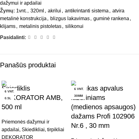
dažymui ir apdailai
Žymų:
1vnt.
,
320ml
,
akrilui
,
antikrintanti sistema
,
atvira
metalinė konstrukcija
,
blizgus lakavimas
,
guminė rankena
,
klijams
,
metalinis pistoletas
,
silikonui
Pasidalinti:
Panašūs produktai
Skiediklis
Teptukas apvalus
6 VNT.
6 VNT.
DEKORATOR AMB,
lazuriniams
30MM
0.5L
500 ml
(medienos apsaugos)
dažams Profi 102906
Priemonės dažymui ir
Nr.6 , 30 mm
apdailai
,
Skiedikliai, tirpikliai
DEKORATOR