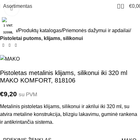
0
Asortimentas
€
0,0
Click to enlarge
1 VNT.
Pradžia
Produktų katalogas
Priemonės dažymui ir apdailai
320ML
Pistoletai putoms, klijams, silikonui
Pistoletas metalinis klijams, silikonui iki 320 ml
MAKO KOMFORT, 818106
€
9,20
su PVM
Metalinis pistoletas klijams, silikonui ir akrilui iki 320 ml, su
atvira metaline konstrukcija, blizgiu lakavimu, guminė rankena
ir antikrintančia sistema.