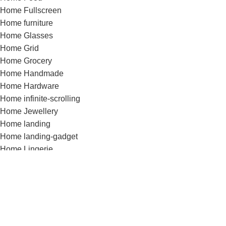
Home Fullscreen
Home furniture
Home Glasses
Home Grid
Home Grocery
Home Handmade
Home Hardware
Home infinite-scrolling
Home Jewellery
Home landing
Home landing-gadget
Home Lingerie
Home lookbook
Home magazine
Home Marketplace
Home Medical
Home Medical-marijuana
Home Minimalism