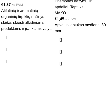
Priemonės dažymui ir
€
1,37
su PVM
apdailai
,
Teptukai
Alifatinių ir aromatinių
MAKO
organinių tirpiklių mišinys
€
1,45
su PVM
skirtas skiesti alkidiniams
Apvalus teptukas medienai 30
produktams ir įrankiams valyti.
mm