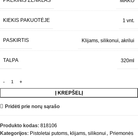
PREKINIS ŽENKLAS
MAKO
KIEKIS PAKUOTĖJE
1 vnt.
PASKIRTIS
Klijams, silikonui, akrilui
TALPA
320ml
Į KREPŠELĮ
Pridėti prie norų sąrašo
Produkto kodas:
818106
Kategorijos:
Pistoletai putoms, klijams, silikonui
,
Priemonės