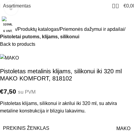
0
Asortimentas
€
0,0
Click to enlarge
320ML
Pradžia
Produktų katalogas
Priemonės dažymui ir apdailai
6 VNT.
Pistoletai putoms, klijams, silikonui
Back to products
Pistoletas metalinis klijams, silikonui iki 320 ml
MAKO KOMFORT, 818102
€
7,50
su PVM
Pistoletas klijams, silikonui ir akrilui iki 320 ml, su atvira
metaline konstrukcija ir blizgiu lakavimu.
PREKINIS ŽENKLAS
MAKO