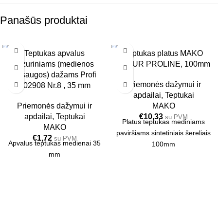
Panašūs produktai
Teptukas apvalus
Teptukas platus MAKO
6 VNT.
6 VNT.
lazuriniams (medienos
LASUR PROLINE, 100mm
35MM
100MM
apsaugos) dažams Profi
Priemonės dažymui ir
102908 Nr.8 , 35 mm
apdailai
,
Teptukai
Priemonės dažymui ir
MAKO
apdailai
,
Teptukai
€
10,33
su PVM
Platus teptukas mediniams
MAKO
paviršiams sintetiniais šereliais
€
1,72
su PVM
Apvalus teptukas medienai 35
100mm
mm