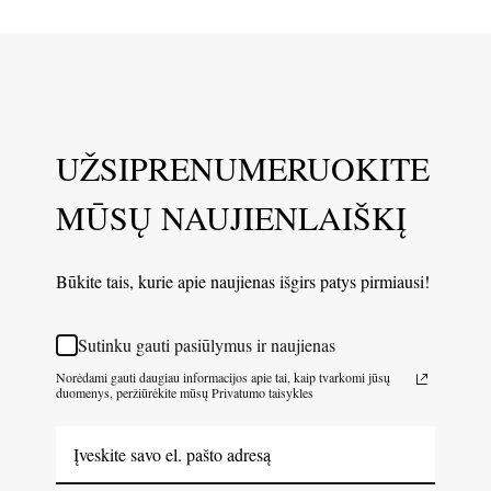
UŽSIPRENUMERUOKITE
MŪSŲ NAUJIENLAIŠKĮ
Būkite tais, kurie apie naujienas išgirs patys pirmiausi!
Sutinku gauti pasiūlymus ir naujienas
Norėdami gauti daugiau informacijos apie tai, kaip tvarkomi jūsų
duomenys, peržiūrėkite mūsų Privatumo taisykles