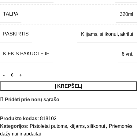
TALPA
320ml
PASKIRTIS
Klijams, silikonui, akrilui
KIEKIS PAKUOTĖJE
6 vnt.
Į KREPŠELĮ
Pridėti prie norų sąrašo
Produkto kodas:
818102
Kategorijos:
Pistoletai putoms, klijams, silikonui
,
Priemonės
dažymui ir apdailai