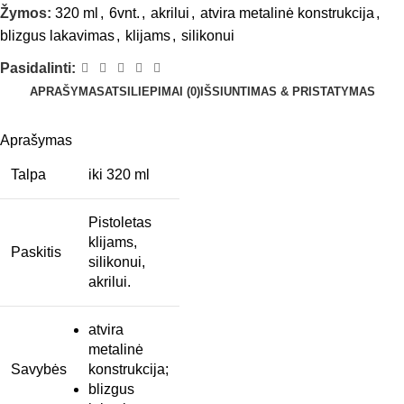
Žymos:
320 ml
,
6vnt.
,
akrilui
,
atvira metalinė konstrukcija
,
blizgus lakavimas
,
klijams
,
silikonui
Pasidalinti:
APRAŠYMAS
ATSILIEPIMAI (0)
IŠSIUNTIMAS & PRISTATYMAS
Aprašymas
Talpa
iki 320 ml
Pistoletas
klijams,
Paskitis
silikonui,
akrilui.
atvira
metalinė
Savybės
konstrukcija;
blizgus