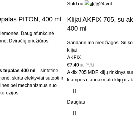
Sold out
24 vnt.
epalas PITON, 400 ml
Klijai AKFIX 705, su ak
400 ml
priemonės
,
Daugiafunkcinė
onė
,
Dviračių priežiūros
Sandarinimo medžiagos
,
Siliko
klijai
AKFIX
€
7,40
su PVM
s tepalas 400 ml
– sintetinė
Akfix 705 MDF klijų rinkinys su
nė, skirta efektyviai sutepti ir
klampos cianoakrilato klijų ir a
dines bei mechanizmus nuo
korozijos.
Daugiau