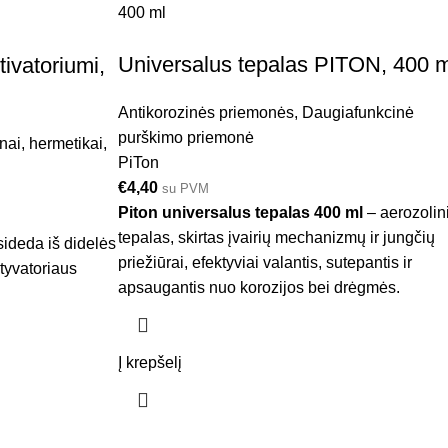
400 ml
Universalus tepalas PITON, 400 m
tivatoriumi,
Antikorozinės priemonės
,
Daugiafunkcinė
purškimo priemonė
nai, hermetikai,
PiTon
€
4,40
su PVM
Piton universalus tepalas 400 ml
– aerozolin
tepalas, skirtas įvairių mechanizmų ir jungčių
sideda iš didelės
priežiūrai, efektyviai valantis, sutepantis ir
ktyvatoriaus
apsaugantis nuo korozijos bei drėgmės.
Į krepšelį