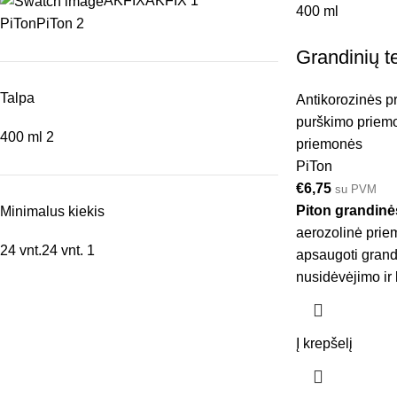
AKFIX
AKFIX
1
400 ml
PiTon
PiTon
2
Grandinių t
Talpa
Antikorozinės 
purškimo priem
400 ml
2
priemonės
PiTon
€
6,75
su PVM
Piton grandinė
Minimalus kiekis
aerozolinė priemo
24 vnt.
24 vnt.
1
apsaugoti gran
nusidėvėjimo ir 
Į krepšelį