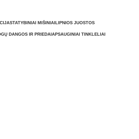
CIJA
STATYBINIAI MIŠINIAI
LIPNIOS JUOSTOS
0 Produktų
0 Produktų
GŲ DANGOS IR PRIEDAI
APSAUGINIAI TINKLELIAI
Produktų
0 Produktų