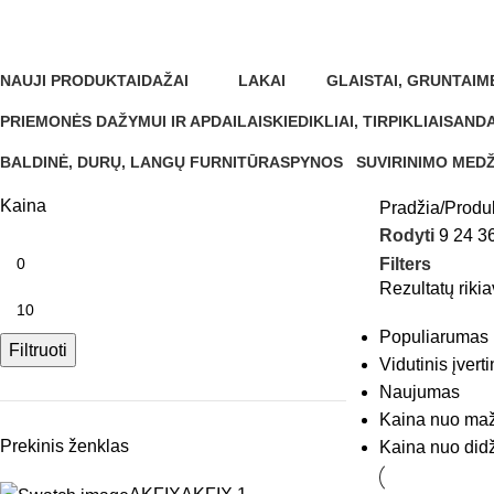
400 ml
NAUJI PRODUKTAI
DAŽAI
LAKAI
GLAISTAI, GRUNTAI
M
0 Produktų
346 Produktai
34 Produktai
13 Produktų
0 
PRIEMONĖS DAŽYMUI IR APDAILAI
SKIEDIKLIAI, TIRPIKLIAI
SANDA
284 Produktai
5 Produktai
37 Pro
BALDINĖ, DURŲ, LANGŲ FURNITŪRA
SPYNOS
SUVIRINIMO MED
1 Produktas
0 Produktų
0 Produktų
Kaina
Pradžia
Produ
Rodyti
9
24
3
Filters
Rezultatų riki
Populiarumas
Filtruoti
Vidutinis įvert
Naujumas
Kaina nuo maž
Prekinis ženklas
Kaina nuo did