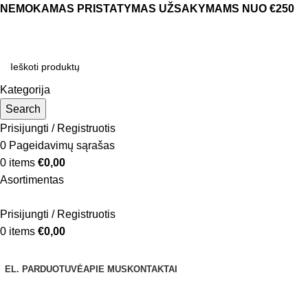
NEMOKAMAS PRISTATYMAS UŽSAKYMAMS NUO €250
Kategorija
Search
Prisijungti / Registruotis
0
Pageidavimų sąrašas
0
items
€
0,00
Asortimentas
Prisijungti / Registruotis
0
items
€
0,00
Naršyti kategorijas
EL. PARDUOTUVĖ
APIE MUS
KONTAKTAI