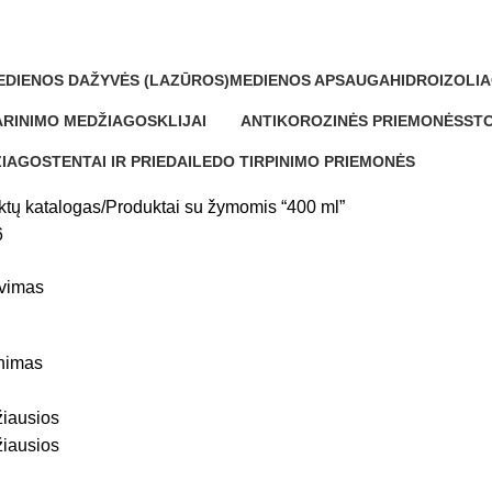
EDIENOS DAŽYVĖS (LAZŪROS)
MEDIENOS APSAUGA
HIDROIZOLIA
Produktų
32 Produktai
11 Produktų
RINIMO MEDŽIAGOS
KLIJAI
ANTIKOROZINĖS PRIEMONĖS
STO
duktai
1 Produktas
19 Produktų
20 
ŽIAGOS
TENTAI IR PRIEDAI
LEDO TIRPINIMO PRIEMONĖS
0 Produktų
0 Produktų
ktų katalogas
Produktai su žymomis “400 ml”
6
avimas
inimas
iausios
žiausios