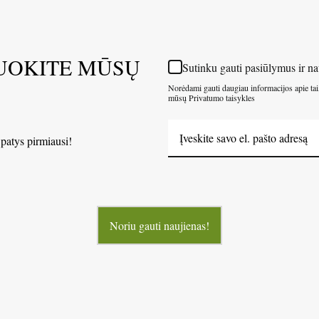
UOKITE MŪSŲ
Sutinku gauti pasiūlymus ir na
Norėdami gauti daugiau informacijos apie tai
mūsų Privatumo taisykles
 patys pirmiausi!
Noriu gauti naujienas!