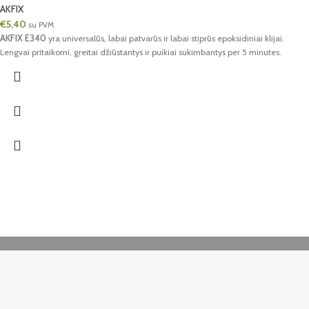
AKFIX
€
5,40
su PVM
AKFIX E340
yra universalūs, labai patvarūs ir labai stiprūs epoksidiniai klijai.
Lengvai pritaikomi, greitai džiūstantys ir puikiai sukimbantys per 5 minutes.