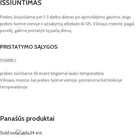
IŠSIUNTIMAS
Prekes išsiunčiame per 1-3 darbo dienas po apmokėjimo gavimo. Jeigu
prekes turime vietoje ir užsakymą atliekate iki 12h, Vilniaus mieste, pagal
poreikį, galime pristatyti tą pačią dieną.
PRISTATYMO SĄLYGOS
SVARBU:
prekes siunčiame tik esant teigiamai lauko temperatūrai
Vilniaus mieste, kai prekes turime vietoje, pristatome bet kokioje
temperatūroje.
Panašūs produktai
Sold out
24 vnt.