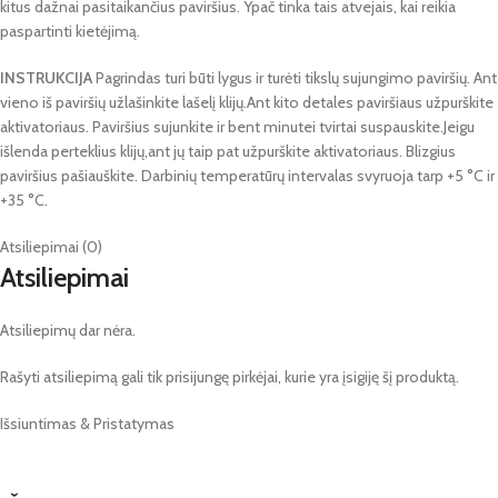
kitus dažnai pasitaikančius paviršius. Ypač tinka tais atvejais, kai reikia
paspartinti kietėjimą.
INSTRUKCIJA
Pagrindas turi būti lygus ir turėti tikslų sujungimo paviršių. Ant
vieno iš paviršių užlašinkite lašelį klijų.Ant kito detales paviršiaus užpurškite
aktivatoriaus. Paviršius sujunkite ir bent minutei tvirtai suspauskite.Jeigu
išlenda perteklius klijų,ant jų taip pat užpurškite aktivatoriaus. Blizgius
paviršius pašiauškite. Darbinių temperatūrų intervalas svyruoja tarp +5 °C ir
+35 °C.
Atsiliepimai (0)
Atsiliepimai
Atsiliepimų dar nėra.
Rašyti atsiliepimą gali tik prisijungę pirkėjai, kurie yra įsigiję šį produktą.
Išsiuntimas & Pristatymas