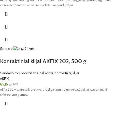
vieno komponento universalūs elastiniai grindų klijai
Sold out
24 vnt.
Kontaktiniai klijai AKFIX 202, 500 g
Sandarinimo medžiagos
,
Silikonai, hermetikai, klijai
AKFIX
€
5,15
su PVM
Akfix 202 yra greito kietėjimo, didelio stiprumo universalūs klijai, pagaminti iš
chloropreno gumos.