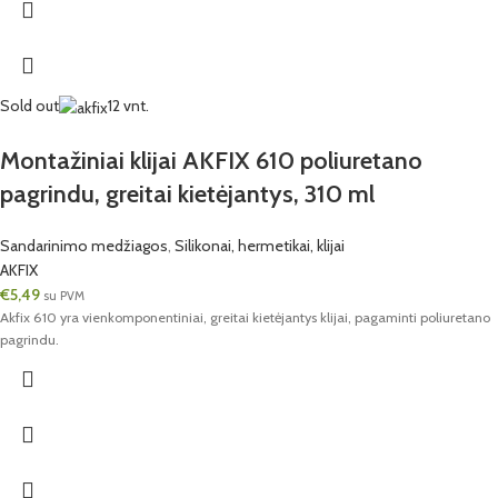
Sold out
12 vnt.
Montažiniai klijai AKFIX 610 poliuretano
pagrindu, greitai kietėjantys, 310 ml
Sandarinimo medžiagos
,
Silikonai, hermetikai, klijai
AKFIX
€
5,49
su PVM
Akfix 610 yra vienkomponentiniai, greitai kietėjantys klijai, pagaminti poliuretano
pagrindu.