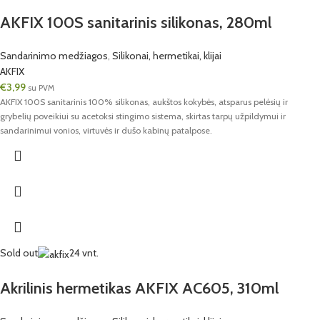
AKFIX 100S sanitarinis silikonas, 280ml
Sandarinimo medžiagos
,
Silikonai, hermetikai, klijai
AKFIX
€
3,99
su PVM
AKFIX 100S sanitarinis 100% silikonas, aukštos kokybės, atsparus pelėsių ir
grybelių poveikiui su acetoksi stingimo sistema, skirtas tarpų užpildymui ir
sandarinimui vonios, virtuvės ir dušo kabinų patalpose.
Sold out
24 vnt.
Akrilinis hermetikas AKFIX AC605, 310ml