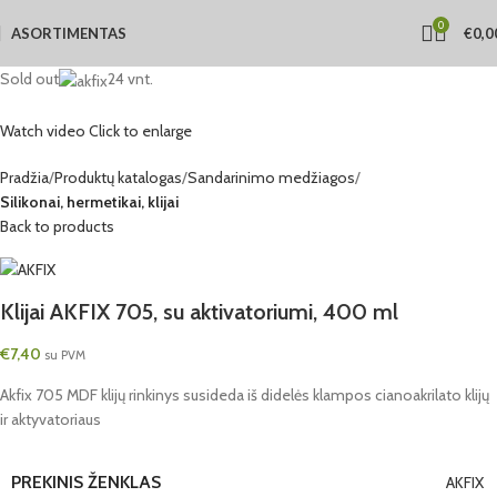
0
ASORTIMENTAS
€
0,0
Sold out
24 vnt.
Watch video
Click to enlarge
Pradžia
Produktų katalogas
Sandarinimo medžiagos
Silikonai, hermetikai, klijai
Back to products
Klijai AKFIX 705, su aktivatoriumi, 400 ml
€
7,40
su PVM
Akfix 705 MDF klijų rinkinys susideda iš didelės klampos cianoakrilato klijų
ir aktyvatoriaus
PREKINIS ŽENKLAS
AKFIX