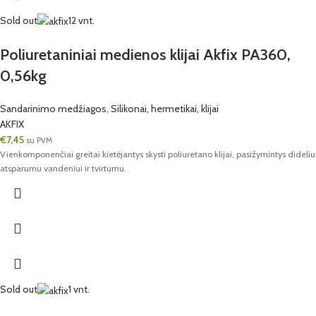
Sold out
12 vnt.
Poliuretaniniai medienos klijai Akfix PA360,
0,56kg
Sandarinimo medžiagos
,
Silikonai, hermetikai, klijai
AKFIX
€
7,45
su PVM
Vienkomponenčiai greitai kietėjantys skysti poliuretano klijai, pasižymintys dideliu
atsparumu vandeniui ir tvirtumu.
Sold out
1 vnt.