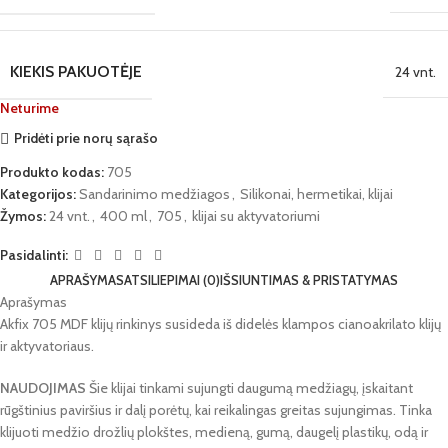
KIEKIS PAKUOTĖJE
24 vnt.
Neturime
Pridėti prie norų sąrašo
Produkto kodas:
705
Kategorijos:
Sandarinimo medžiagos
,
Silikonai, hermetikai, klijai
Žymos:
24 vnt.
,
400 ml
,
705
,
klijai su aktyvatoriumi
Pasidalinti:
APRAŠYMAS
ATSILIEPIMAI (0)
IŠSIUNTIMAS & PRISTATYMAS
Aprašymas
Akfix 705 MDF klijų rinkinys susideda iš didelės klampos cianoakrilato klijų
ir aktyvatoriaus.
NAUDOJIMAS
Šie klijai tinkami sujungti daugumą medžiagų, įskaitant
rūgštinius paviršius ir dalį porėtų, kai reikalingas greitas sujungimas. Tinka
klijuoti medžio drožlių plokštes, medieną, gumą, daugelį plastikų, odą ir