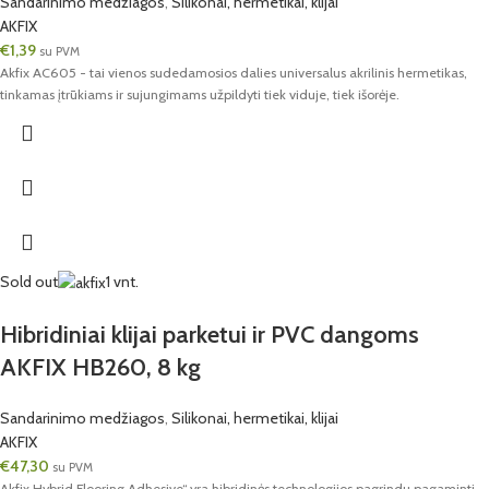
Sandarinimo medžiagos
,
Silikonai, hermetikai, klijai
AKFIX
€
1,39
su PVM
Akfix AC605 - tai vienos sudedamosios dalies universalus akrilinis hermetikas,
tinkamas įtrūkiams ir sujungimams užpildyti tiek viduje, tiek išorėje.
Sold out
1 vnt.
Hibridiniai klijai parketui ir PVC dangoms
AKFIX HB260, 8 kg
Sandarinimo medžiagos
,
Silikonai, hermetikai, klijai
AKFIX
€
47,30
su PVM
Akfix Hybrid Flooring Adhesive“ yra hibridinės technologijos pagrindu pagaminti