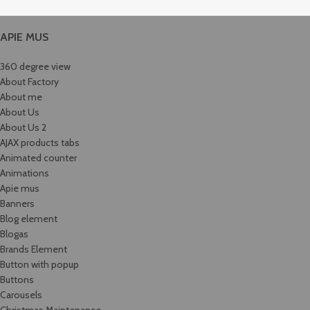
APIE MUS
360 degree view
About Factory
About me
About Us
About Us 2
AJAX products tabs
Animated counter
Animations
Apie mus
Banners
Blog element
Blogas
Brands Element
Button with popup
Buttons
Carousels