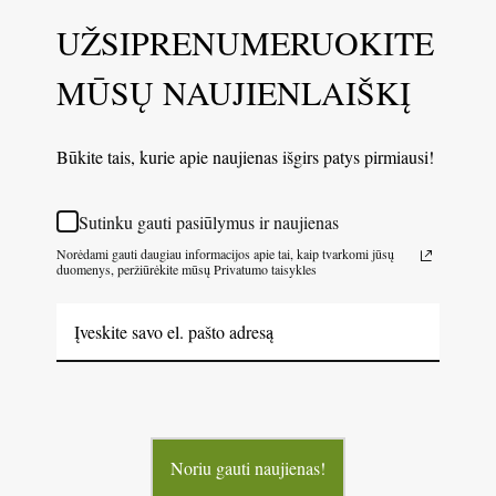
UŽSIPRENUMERUOKITE
MŪSŲ NAUJIENLAIŠKĮ
Būkite tais, kurie apie naujienas išgirs patys pirmiausi!
Sutinku gauti pasiūlymus ir naujienas
Norėdami gauti daugiau informacijos apie tai, kaip tvarkomi jūsų
duomenys, peržiūrėkite mūsų Privatumo taisykles
Noriu gauti naujienas!