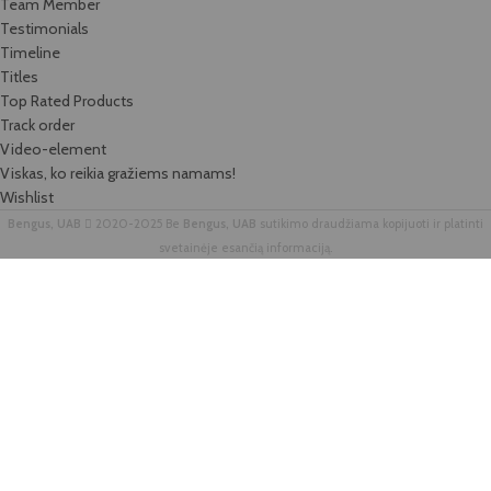
Team Member
Testimonials
Timeline
Titles
Top Rated Products
Track order
Video-element
Viskas, ko reikia gražiems namams!
Wishlist
Bengus, UAB
2020-2025 Be
Bengus, UAB
sutikimo draudžiama kopijuoti ir platinti
svetainėje esančią informaciją.