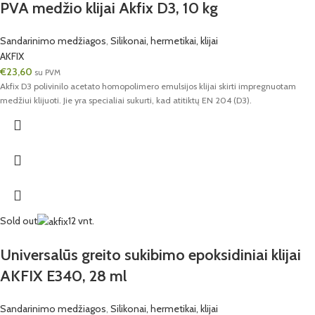
PVA medžio klijai Akfix D3, 10 kg
Sandarinimo medžiagos
,
Silikonai, hermetikai, klijai
AKFIX
€
23,60
su PVM
Akfix D3 polivinilo acetato homopolimero emulsijos klijai skirti impregnuotam
medžiui klijuoti. Jie yra specialiai sukurti, kad atitiktų EN 204 (D3).
Sold out
12 vnt.
Universalūs greito sukibimo epoksidiniai klijai
AKFIX E340, 28 ml
Sandarinimo medžiagos
,
Silikonai, hermetikai, klijai