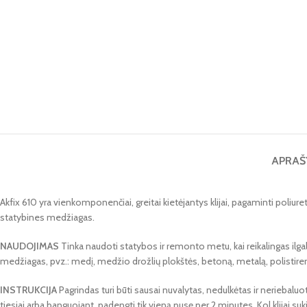
APRAŠ
Akfix 610 yra vienkomponenčiai, greitai kietėjantys klijai, pagaminti poliure
statybines medžiagas.
NAUDOJIMAS
Tinka naudoti statybos ir remonto metu, kai reikalingas ilgal
medžiagas, pvz.: medį, medžio drožlių plokštės, betoną, metalą, polistireną 
INSTRUKCIJA
Pagrindas turi būti sausai nuvalytas, nedulkėtas ir neriebaluo
tiesiai arba banguojant, padengti tik vieną pusę per 2 minutes. Kol klijai suk