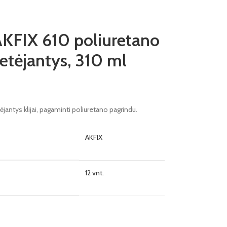
 AKFIX 610 poliuretano
ietėjantys, 310 ml
ėjantys klijai, pagaminti poliuretano pagrindu.
AKFIX
12 vnt.