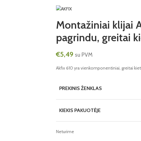
Montažiniai klijai
pagrindu, greitai k
€
5,49
su PVM
Akfix 610 yra vienkomponentiniai, greitai kiet
PREKINIS ŽENKLAS
KIEKIS PAKUOTĖJE
Neturime