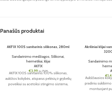
Panašūs produktai
SOLD OUT
AKFIX 100S sanitarinis silikonas, 280ml
SOLD OUT
Akriliniai klijai 
320C
Sandarinimo medžiagos
,
Silikonai,
24 VNT.
24 VNT.
hermetikai, klijai
Sandarinimo m
AKFIX
hermeti
€
3,99
su PVM
AKFIX 100S sanitarinis 100% silikonas,
€
1,
Aukščiausios koky
aukštos kokybės, atsparus pelėsių ir grybelių
pradiniu sukibim
poveikiui su acetoksi stingimo sistema,
montuojant pu
skirtas tarpų užpildymui ir sandarinimui
vonios, virtuvės ir dušo kabinų patalpose.