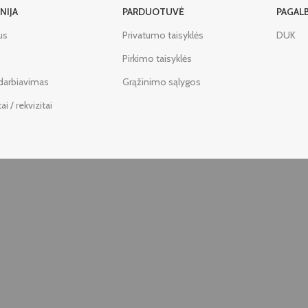
NIJA
PARDUOTUVĖ
PAGAL
us
Privatumo taisyklės
DUK
Pirkimo taisyklės
darbiavimas
Grąžinimo sąlygos
i / rekvizitai