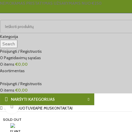
NEMOKAMAS PRISTATYMAS UŽSAKYMAMS NUO €250
Kategorija
Search
Prisijungti / Registruotis
0
Pageidavimų sąrašas
0
items
€
0,00
Asortimentas
Prisijungti / Registruotis
0
items
€
0,00
NARŠYTI KATEGORIJAS
Click to enlarge
EL. PARDUOTUVĖ
APIE MUS
KONTAKTAI
SOLD OUT
12 VNT.