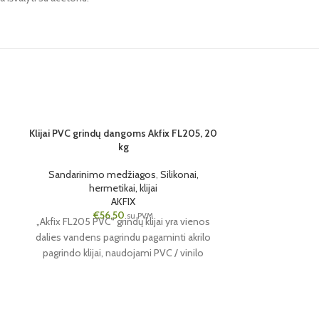
SOLD OUT
Klijai PVC grindų dangoms Akfix FL205, 20
SOLD OUT
kg
1 VNT.
12 VNT.
Sandarinimo medžiagos
,
Silikonai,
hermetikai, klijai
AKFIX
€
56,50
su PVM
„Akfix FL205 PVC“ grindų klijai yra vienos
dalies vandens pagrindu pagaminti akrilo
pagrindo klijai, naudojami PVC / vinilo
grindų dangoms ir plytelėms,
Klijuojantis her
heterogeniškam PVC, putų vinilui, pusiau
lanksčioms grindų plytelėms ir veltinio
Sandarinim
grindų kilimams klijuoti prie grindų.