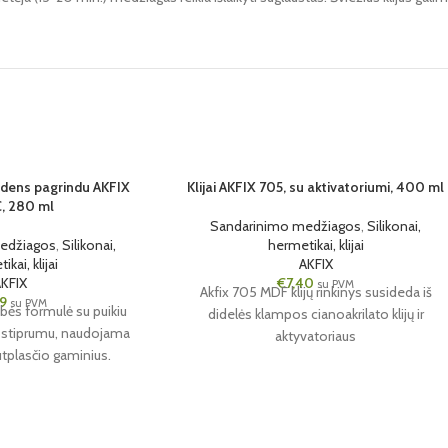
vandens pagrindu AKFIX
SOLD OUT
Klijai AKFIX 705, su aktivatoriumi, 400 ml
, 280 ml
Sandarinimo medžiagos
,
Silikonai,
24 VNT.
edžiagos
,
Silikonai,
hermetikai, klijai
kai, klijai
AKFIX
AKFIX
€
7,40
su PVM
Akfix 705 MDF klijų rinkinys susideda iš
49
su PVM
bės formulė su puikiu
didelės klampos cianoakrilato klijų ir
o stiprumu, naudojama
aktyvatoriaus
tplasčio gaminius.