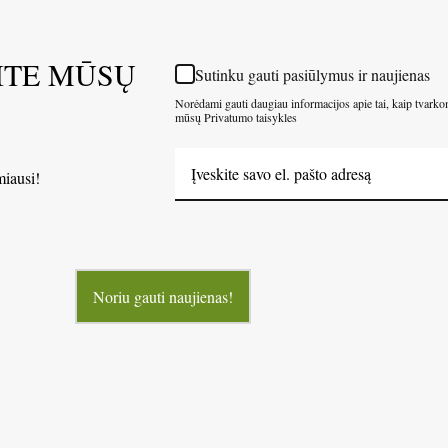
ITE MŪSŲ
Sutinku gauti pasiūlymus ir naujienas
Norėdami gauti daugiau informacijos apie tai, kaip tvark
mūsų Privatumo taisykles
miausi!
Noriu gauti naujienas!