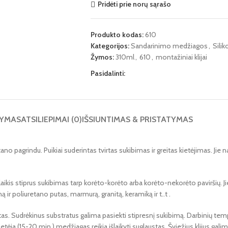
Pridėti prie norų sąrašo
Produkto kodas:
610
Kategorijos:
Sandarinimo medžiagos
,
Silik
Žymos:
310ml
,
610
,
montažiniai klijai
Pasidalinti:
YMAS
ATSILIEPIMAI (0)
IŠSIUNTIMAS & PRISTATYMAS
tano pagrindu. Puikiai suderintas tvirtas sukibimas ir greitas kietėjimas. Ji
aikis stiprus sukibimas tarp korėto-korėto arba korėto-nekorėto paviršių. Ji
ir poliuretano putas, marmurą, granitą, keramiką ir t..t .
tas. Sudrėkinus substratus galima pasiekti stipresnį sukibimą. Darbinių temper
ietėja (15-20 min.) medžiagas reikia išlaikyti suglaustas. Šviežius klijus gali