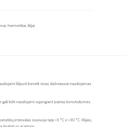
onai, hermetikai, klijai
e naudojami klijuoti beveik visas dažniausiai naudojamas
e gali būti naudojami sujungiant įvairias konstrukcines
atūrų intervalas svyruoja tarp +5 °C ir +30 °C. Klijais,
ma išvalyti su acetonu.