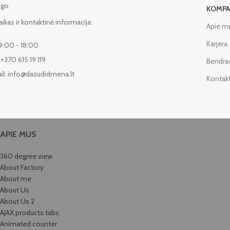
KOMPA
aikas ir kontaktinė informacija:
Apie m
Karjera
9:00 - 18:00
 +370 615 19 119
Bendra
l: info@dazudidmena.lt
Kontakta
APIE MUS
360 degree view
About Factory
About me
About Us
About Us 2
AJAX products tabs
Animated counter