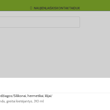
NAUJIENLAIŠKIS
KONTAKTAI
DUK
džiagos
Silikonai, hermetikai, klijai
du, greitai kietėjantys, 310 ml