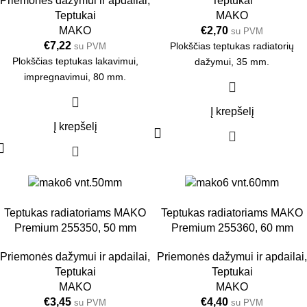
Priemonės dažymui ir apdailai
,
Teptukai
Teptukai
MAKO
MAKO
€
2,70
su PVM
€
7,22
Plokščias teptukas radiatorių
su PVM
Plokščias teptukas lakavimui,
dažymui, 35 mm.
impregnavimui, 80 mm.
Į krepšelį
Į krepšelį
6 vnt.
50mm
6 vnt.
60mm
Teptukas radiatoriams MAKO
Teptukas radiatoriams MAKO
Premium 255350, 50 mm
Premium 255360, 60 mm
Priemonės dažymui ir apdailai
,
Priemonės dažymui ir apdailai
,
Teptukai
Teptukai
MAKO
MAKO
€
3,45
€
4,40
su PVM
su PVM