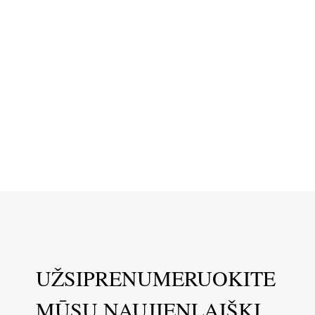
UŽSIPRENUMERUOKITE
MŪSŲ NAUJIENLAIŠKĮ