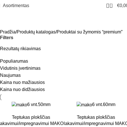
0
Asortimentas
€
0,0
premium
Meniu
Pradžia
Produktų katalogas
Produktai su žymomis “premium”
Filters
Rezultatų rikiavimas
Populiarumas
Vidutinis įvertinimas
Naujumas
Kaina nuo mažiausios
Kaina nuo didžiausios
6 vnt.
50mm
6 vnt.
60mm
Teptukas plokščias
Teptukas plokščias
lakavimui/impregnavimui MAKO
lakavimui/impregnavimui MAK