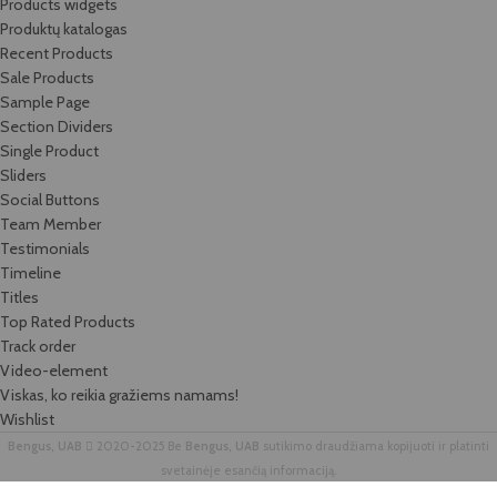
Products widgets
Produktų katalogas
Recent Products
Sale Products
Sample Page
Section Dividers
Single Product
Sliders
Social Buttons
Team Member
Testimonials
Timeline
Titles
Top Rated Products
Track order
Video-element
Viskas, ko reikia gražiems namams!
Wishlist
Bengus, UAB
2020-2025 Be
Bengus, UAB
sutikimo draudžiama kopijuoti ir platinti
svetainėje esančią informaciją.