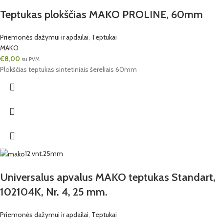
Teptukas plokščias MAKO PROLINE, 60mm
Priemonės dažymui ir apdailai
,
Teptukai
MAKO
€
8,00
su PVM
Plokščias teptukas sintetiniais šereliais 60mm
12 vnt.
25mm
Universalus apvalus MAKO teptukas Standart,
102104K, Nr. 4, 25 mm.
Priemonės dažymui ir apdailai
,
Teptukai