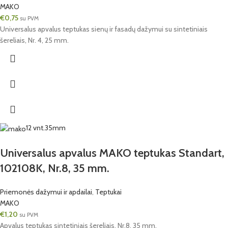
MAKO
€
0,75
su PVM
Universalus apvalus teptukas sienų ir fasadų dažymui su sintetiniais
šereliais, Nr. 4, 25 mm.
12 vnt.
35mm
Universalus apvalus MAKO teptukas Standart,
102108K, Nr.8, 35 mm.
Priemonės dažymui ir apdailai
,
Teptukai
MAKO
€
1,20
su PVM
Apvalus teptukas sintetiniais šereliais, Nr.8, 35 mm.