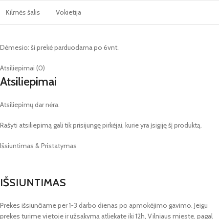
Kilmės šalis
Vokietija
Dėmesio: ši prekė parduodama po 6vnt.
Atsiliepimai (0)
Atsiliepimai
Atsiliepimų dar nėra.
Rašyti atsiliepimą gali tik prisijungę pirkėjai, kurie yra įsigiję šį produktą.
Išsiuntimas & Pristatymas
IŠSIUNTIMAS
Prekes išsiunčiame per 1-3 darbo dienas po apmokėjimo gavimo. Jeigu
prekes turime vietoje ir užsakymą atliekate iki 12h, Vilniaus mieste, pagal