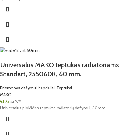
12 vnt.
60mm
Universalus MAKO teptukas radiatoriams
Standart, 255060K, 60 mm.
Priemonės dažymui ir apdailai
,
Teptukai
MAKO
€
1,75
su PVM
Universalus plokščias teptukas radiatorių dažymui, 60mm.