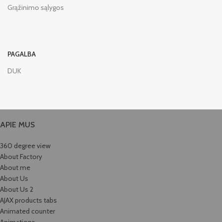
Grąžinimo sąlygos
PAGALBA
DUK
APIE MUS
360 degree view
About Factory
About me
About Us
About Us 2
AJAX products tabs
Animated counter
Animations