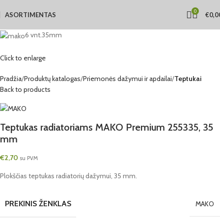
0
ASORTIMENTAS
€
0,0
6 vnt.
35mm
Click to enlarge
Pradžia
Produktų katalogas
Priemonės dažymui ir apdailai
Teptukai
Back to products
Teptukas radiatoriams MAKO Premium 255335, 35
mm
€
2,70
su PVM
Plokščias teptukas radiatorių dažymui, 35 mm.
PREKINIS ŽENKLAS
MAKO