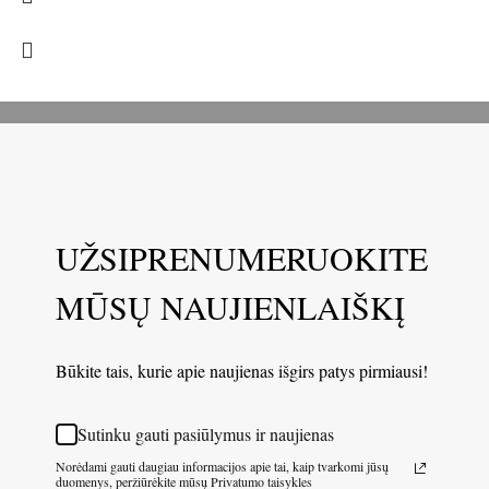
UŽSIPRENUMERUOKITE
MŪSŲ NAUJIENLAIŠKĮ
Būkite tais, kurie apie naujienas išgirs patys pirmiausi!
Sutinku gauti pasiūlymus ir naujienas
Norėdami gauti daugiau informacijos apie tai, kaip tvarkomi jūsų
duomenys, peržiūrėkite mūsų Privatumo taisykles