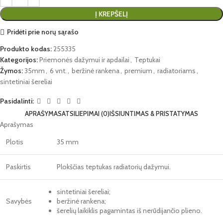
Į KREPŠELĮ
Pridėti prie norų sąrašo
Produkto kodas:
255335
Kategorijos:
Priemonės dažymui ir apdailai
,
Teptukai
Žymos:
35mm
,
6 vnt.
,
beržinė rankena
,
premium
,
radiatoriams
,
sintetiniai šereliai
Pasidalinti:
APRAŠYMAS
ATSILIEPIMAI (0)
IŠSIUNTIMAS & PRISTATYMAS
Aprašymas
Plotis
35 mm
Paskirtis
Plokščias teptukas radiatorių dažymui.
sintetiniai šereliai;
Savybės
beržinė rankena;
šerelių laikiklis pagamintas iš nerūdijančio plieno.