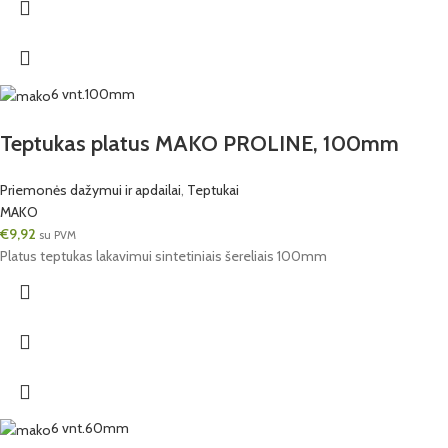
6 vnt.
100mm
Teptukas platus MAKO PROLINE, 100mm
Priemonės dažymui ir apdailai
,
Teptukai
MAKO
€
9,92
su PVM
Platus teptukas lakavimui sintetiniais šereliais 100mm
6 vnt.
60mm