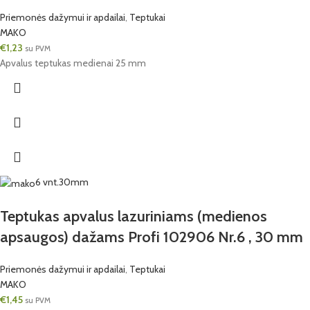
Priemonės dažymui ir apdailai
,
Teptukai
MAKO
€
1,23
su PVM
Apvalus teptukas medienai 25 mm
6 vnt.
30mm
Teptukas apvalus lazuriniams (medienos
apsaugos) dažams Profi 102906 Nr.6 , 30 mm
Priemonės dažymui ir apdailai
,
Teptukai
MAKO
€
1,45
su PVM