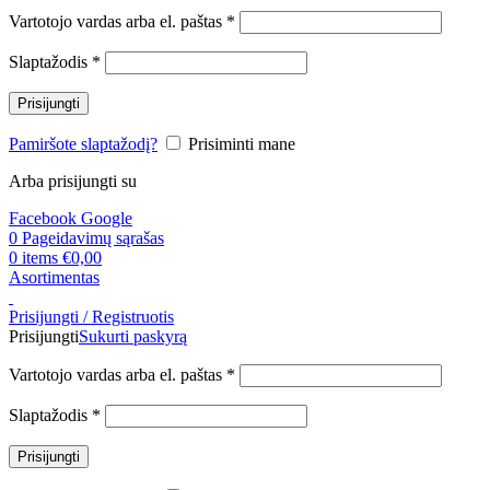
Privalomas
Vartotojo vardas arba el. paštas
*
Privalomas
Slaptažodis
*
Prisijungti
Pamiršote slaptažodį?
Prisiminti mane
Arba prisijungti su
Facebook
Google
0
Pageidavimų sąrašas
0
items
€
0,00
Asortimentas
Prisijungti / Registruotis
Prisijungti
Sukurti paskyrą
Privalomas
Vartotojo vardas arba el. paštas
*
Privalomas
Slaptažodis
*
Prisijungti