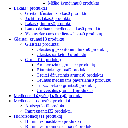
Miško žymėjimui
0 produktų
Lakai
34 produktai
Greitai džiūstantis lakas
0 produktų
Jachtinis lakas
2 produktai
Lakas grindims
0 produktų
Lauko darbams medienos lakas
0 produktų
Vidaus darbams medienos lakas
0 produktų
Glaistai, gruntai
13 produktų
Glaistai
3 produktai
Glaistas gipskartoniui, tinkui
0 produktų
Glaistas parketui
0 produktų
Gruntai
10 produktų
Antikorozinis gruntas
0 produktų
Bituminiai gruntai
2 produktai
Greitai džiūstantis gruntas
0 produktų
Gruntas mediniams paviršiams
0 produktų
Tinko, betono gruntas
0 produktų
Universalus gruntas
1 produktas
Medienos dažyvės (lazūros)
0 produktų
Medienos apsauga
32 produktai
Antiseptikai
0 produktų
Impregnantai
32 produktai
Hidroizoliacija
11 produktų
Bituminės mastikos
6 produktai
Bituminės ruloninės dangos
4 produktai