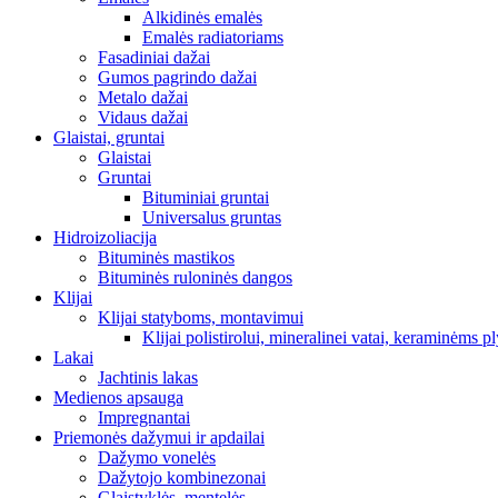
Alkidinės emalės
Emalės radiatoriams
Fasadiniai dažai
Gumos pagrindo dažai
Metalo dažai
Vidaus dažai
Glaistai, gruntai
Glaistai
Gruntai
Bituminiai gruntai
Universalus gruntas
Hidroizoliacija
Bituminės mastikos
Bituminės ruloninės dangos
Klijai
Klijai statyboms, montavimui
Klijai polistirolui, mineralinei vatai, keraminėms pl
Lakai
Jachtinis lakas
Medienos apsauga
Impregnantai
Priemonės dažymui ir apdailai
Dažymo vonelės
Dažytojo kombinezonai
Glaistyklės, mentelės