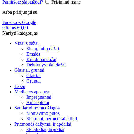
Pamiršote slaptažodį?
Prisiminti mane
Arba prisijungti su
Facebook
Google
0
items
€
0,00
Naršyti kategorijas
Vidaus dažai
Sienų, lubų dažai
Emalės
Kreidiniai dažai
Dekoratyviniai dažai
Glaistai, gruntai
Glaistai
Gruntai
Lakai
Medienos apsauga
Impregnantai
Antiseptikai
Sandarinimo medžiagos
Montavimo putos
Silikonai, hermetikai, klijai
Priemonės dažymui ir apdailai
Skiedikliai, tirpikliai