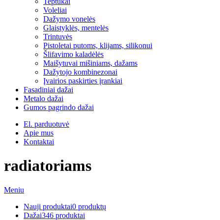
Teptukai
Voleliai
Dažymo vonelės
Glaistyklės, mentelės
Trintuvės
Pistoletai putoms, klijams, silikonui
Šlifavimo kaladėlės
Maišytuvai mišiniams, dažams
Dažytojo kombinezonai
Įvairios paskirties įrankiai
Fasadiniai dažai
Metalo dažai
Gumos pagrindo dažai
El. parduotuvė
Apie mus
Kontaktai
radiatoriams
Meniu
Nauji produktai
0 produktų
Dažai
346 produktai