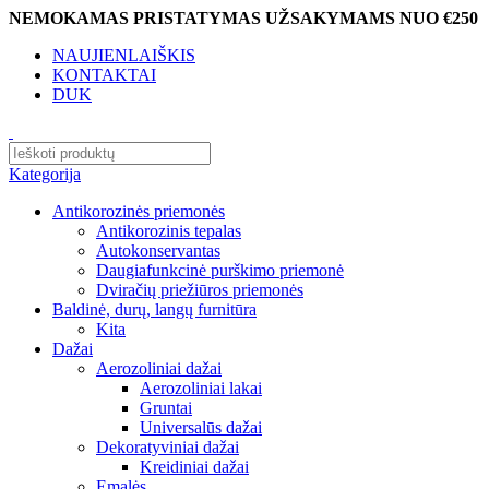
NEMOKAMAS PRISTATYMAS UŽSAKYMAMS NUO €250
NAUJIENLAIŠKIS
KONTAKTAI
DUK
Kategorija
Antikorozinės priemonės
Antikorozinis tepalas
Autokonservantas
Daugiafunkcinė purškimo priemonė
Dviračių priežiūros priemonės
Baldinė, durų, langų furnitūra
Kita
Dažai
Aerozoliniai dažai
Aerozoliniai lakai
Gruntai
Universalūs dažai
Dekoratyviniai dažai
Kreidiniai dažai
Emalės