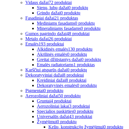
Vidaus dažai
72 produktai
Sienų, lubų dažai
0 produktų
Grindų dažai
0 produktų
Fasadiniai dažai
21 produktas
Mediniams fasadams
0 produktų
Mineraliniams fasadams
0 produktų
Gumos pagrindo dažai
48 produktai
Metalo dažai
26 produktai
Emalės
193 produktai
Alkidinės emalės
130 produktų
Akrilinės emalės
0 produktų
Greitai džiūstantys dažai
0 produktų
Emalės radiatoriams
1 produktas
Karščiui atsparūs dažai
0 produktų
Dekoratyviniai dažai
8 produktai
Kreidiniai dažai
8 produktai
Dekoratyvinės emalės
0 produktų
Pigmentai
0 produktų
Aerozoliniai dažai
50 produktų
Gruntai
4 produktai
Aerozoliniai lakai
3 produktai
Specialios paskirties
0 produktų
Universalūs dažai
43 produktai
Žymėjimui
0 produktų
Kelių, konstrukcijų žymėjimui
0 produktų