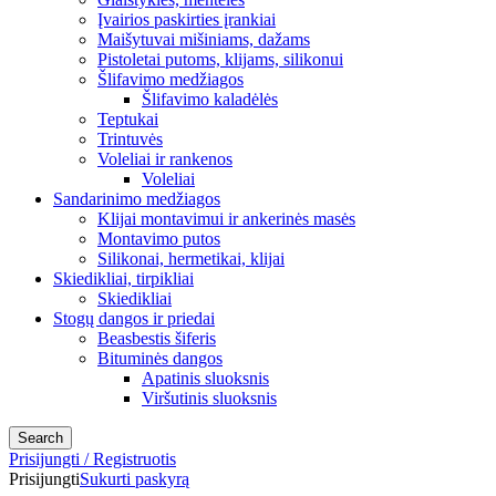
Įvairios paskirties įrankiai
Maišytuvai mišiniams, dažams
Pistoletai putoms, klijams, silikonui
Šlifavimo medžiagos
Šlifavimo kaladėlės
Teptukai
Trintuvės
Voleliai ir rankenos
Voleliai
Sandarinimo medžiagos
Klijai montavimui ir ankerinės masės
Montavimo putos
Silikonai, hermetikai, klijai
Skiedikliai, tirpikliai
Skiedikliai
Stogų dangos ir priedai
Beasbestis šiferis
Bituminės dangos
Apatinis sluoksnis
Viršutinis sluoksnis
Search
Prisijungti / Registruotis
Prisijungti
Sukurti paskyrą