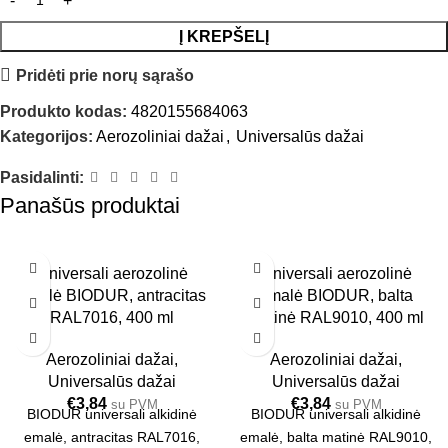
Į KREPŠELĮ
Pridėti prie norų sąrašo
Produkto kodas:
4820155684063
Kategorijos:
Aerozoliniai dažai
,
Universalūs dažai
Pasidalinti:
Panašūs produktai
Universali aerozolinė
Universali aerozolinė
emalė BIODUR, antracitas
emalė BIODUR, balta
RAL7016, 400 ml
matinė RAL9010, 400 ml
Aerozoliniai dažai
,
Aerozoliniai dažai
,
Universalūs dažai
Universalūs dažai
€
3,84
€
3,84
su PVM
su PVM
BIODUR universali alkidinė
BIODUR universali alkidinė
emalė, antracitas RAL7016,
emalė, balta matinė RAL9010,