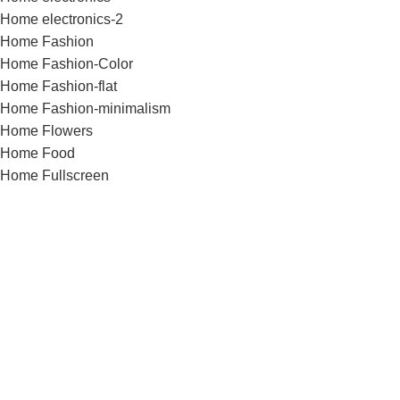
Home electronics-2
Home Fashion
Home Fashion-Color
Home Fashion-flat
Home Fashion-minimalism
Home Flowers
Home Food
Home Fullscreen
Home furniture
Home Glasses
Home Grid
Home Grocery
Home Handmade
Home Hardware
Home infinite-scrolling
Home Jewellery
Home landing
Home landing-gadget