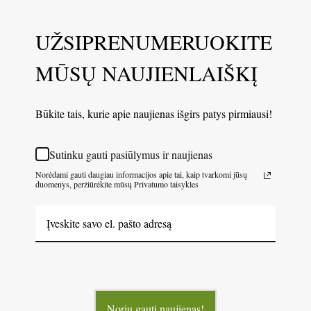
UŽSIPRENUMERUOKITE
MŪSŲ NAUJIENLAIŠKĮ
Būkite tais, kurie apie naujienas išgirs patys pirmiausi!
Sutinku gauti pasiūlymus ir naujienas
Norėdami gauti daugiau informacijos apie tai, kaip tvarkomi jūsų
duomenys, peržiūrėkite mūsų Privatumo taisykles
Noriu gauti naujienas!