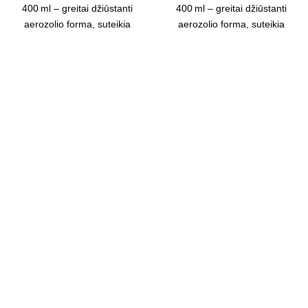
400 ml – greitai džiūstanti
400 ml – greitai džiūstanti
aerozolio forma, suteikia
aerozolio forma, suteikia
blizgią, atsparią mechaniniam
blizgią, atsparią mechaniniam
ir atmosferos poveikiui
ir atmosferos poveikiui
plėvelę. Tinka vidaus ir lauko
plėvelę. Tinka vidaus ir lauko
darbams. Išeiga iki 2 m².
darbams. Išeiga iki 2 m².