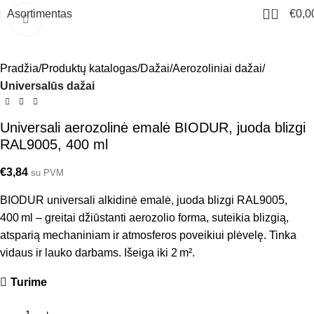
0
Asortimentas
€
0,0
Click to enlarge
Pradžia
Produktų katalogas
Dažai
Aerozoliniai dažai
Universalūs dažai
Universali aerozolinė emalė BIODUR, juoda blizgi
RAL9005, 400 ml
€
3,84
su PVM
BIODUR universali alkidinė emalė, juoda blizgi RAL9005,
400 ml – greitai džiūstanti aerozolio forma, suteikia blizgią,
atsparią mechaniniam ir atmosferos poveikiui plėvelę. Tinka
vidaus ir lauko darbams. Išeiga iki 2 m².
Turime