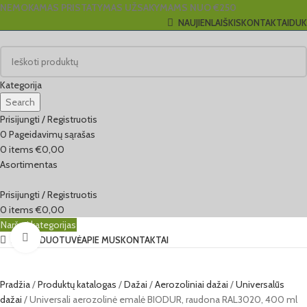
NEMOKAMAS PRISTATYMAS UŽSAKYMAMS NUO €250
NAUJIENLAIŠKIS
KONTAKTAI
DUK
Kategorija
Search
Prisijungti / Registruotis
0
Pageidavimų sąrašas
0
items
€
0,00
Asortimentas
Prisijungti / Registruotis
0
items
€
0,00
Naršyti kategorijas
Click to enlarge
EL. PARDUOTUVĖ
APIE MUS
KONTAKTAI
Pradžia
Produktų katalogas
Dažai
Aerozoliniai dažai
Universalūs
dažai
Universali aerozolinė emalė BIODUR, raudona RAL3020, 400 ml