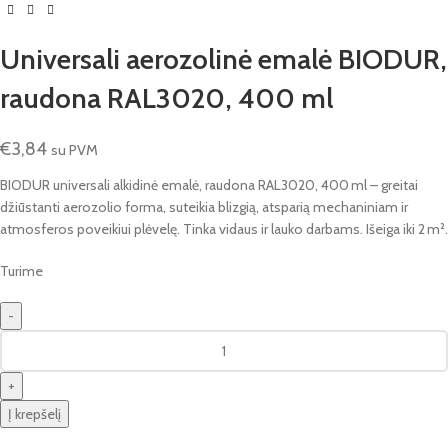
Universali aerozolinė emalė BIODUR,
raudona RAL3020, 400 ml
€
3,84
su PVM
BIODUR universali alkidinė emalė, raudona RAL3020, 400 ml – greitai
džiūstanti aerozolio forma, suteikia blizgią, atsparią mechaniniam ir
atmosferos poveikiui plėvelę. Tinka vidaus ir lauko darbams. Išeiga iki 2 m².
Turime
Į krepšelį