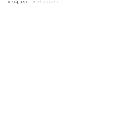
blizgią, atsparią mechaniniam ir
atmosferos poveikiui plėvelę. Tinka
atmosferos poveikiui plėvelę. Tinka
vidaus ir lauko darbams. Išeiga iki
vidaus ir lauko darbams. Išeiga iki
2 m².
2 m².