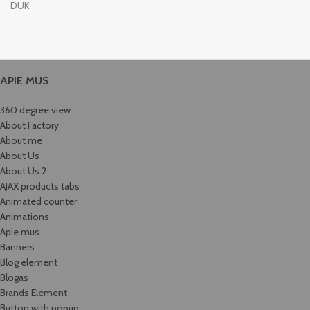
DUK
APIE MUS
360 degree view
About Factory
About me
About Us
About Us 2
AJAX products tabs
Animated counter
Animations
Apie mus
Banners
Blog element
Blogas
Brands Element
Button with popup