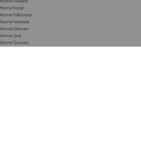
Home Flowers
Home Food
Home Fullscreen
Home furniture
Home Glasses
Home Grid
Home Grocery
Home Handmade
Home Hardware
Home infinite-scrolling
Home Jewellery
Home landing
Home landing-gadget
Home Lingerie
Home lookbook
Home magazine
Home Marketplace
Home Medical
Home Medical-marijuana
Home Minimalism
Home Mobile-App