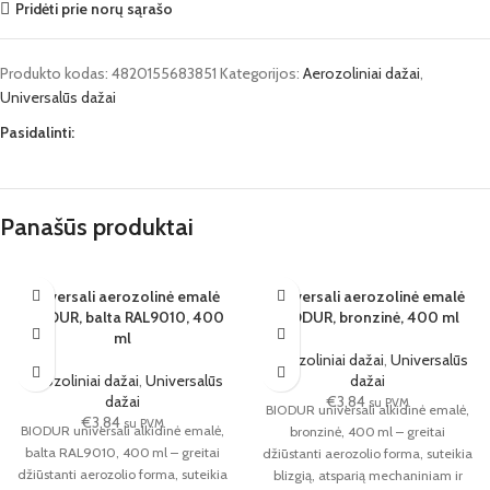
Pridėti prie norų sąrašo
Produkto kodas:
4820155683851
Kategorijos:
Aerozoliniai dažai
,
Universalūs dažai
Pasidalinti:
Panašūs produktai
Universali aerozolinė emalė
Universali aerozolinė emalė
BIODUR, balta RAL9010, 400
BIODUR, bronzinė, 400 ml
ml
Aerozoliniai dažai
,
Universalūs
Aerozoliniai dažai
,
Universalūs
dažai
dažai
€
3,84
su PVM
BIODUR universali alkidinė emalė,
€
3,84
su PVM
BIODUR universali alkidinė emalė,
bronzinė, 400 ml – greitai
balta RAL9010, 400 ml – greitai
džiūstanti aerozolio forma, suteikia
džiūstanti aerozolio forma, suteikia
blizgią, atsparią mechaniniam ir