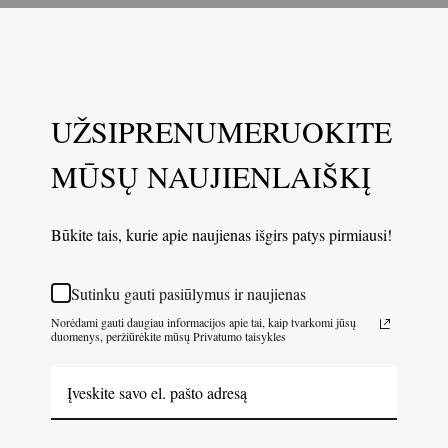
UŽSIPRENUMERUOKITE
MŪSŲ NAUJIENLAIŠKĮ
Būkite tais, kurie apie naujienas išgirs patys pirmiausi!
Sutinku gauti pasiūlymus ir naujienas
Norėdami gauti daugiau informacijos apie tai, kaip tvarkomi jūsų
duomenys, peržiūrėkite mūsų Privatumo taisykles