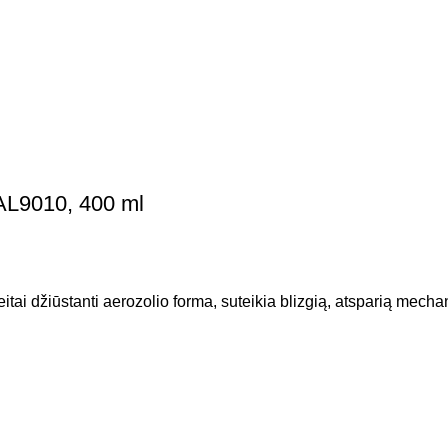
AL9010, 400 ml
ai džiūstanti aerozolio forma, suteikia blizgią, atsparią mechan