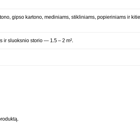
etono, gipso kartono, mediniams, stikliniams, popieriniams ir kit
ir sluoksnio storio — 1.5 – 2 m².
 produktą.