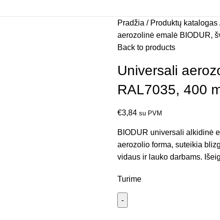
Pradžia
Produktų katalogas
aerozolinė emalė BIODUR, šv
Back to products
Universali aeroz
RAL7035, 400 m
€
3,84
su PVM
BIODUR universali alkidinė em
aerozolio forma, suteikia bli
vidaus ir lauko darbams. Išeig
Turime