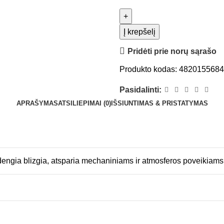
Į krepšelį
Pridėti prie norų sąrašo
Produkto kodas:
482015568
Pasidalinti:
APRAŠYMAS
ATSILIEPIMAI (0)
IŠSIUNTIMAS & PRISTATYMAS
dengia blizgia, atsparia mechaniniams ir atmosferos poveikiams