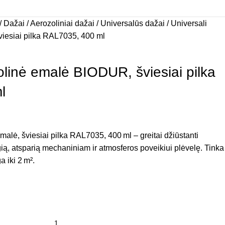
Dažai
Aerozoliniai dažai
Universalūs dažai
Universali
iesiai pilka RAL7035, 400 ml
olinė emalė BIODUR, šviesiai pilka
l
alė, šviesiai pilka RAL7035, 400 ml – greitai džiūstanti
zgią, atsparią mechaniniam ir atmosferos poveikiui plėvelę. Tinka
a iki 2 m².