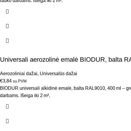
lauko darbams. Išeiga iki 2 m².
Universali aerozolinė emalė BIODUR, balta R
Aerozoliniai dažai
,
Universalūs dažai
€
3,84
su PVM
BIODUR universali alkidinė emalė, balta RAL9010, 400 ml – greit
darbams. Išeiga iki 2 m².