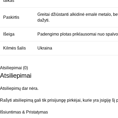
laikas
Greitai džiūstanti alkidinė emalė metalo, b
Paskirtis
dažyti.
Išeiga
Padengimo plotas priklausomai nuo spalvos 
Kilmės šalis
Ukraina
Atsiliepimai (0)
Atsiliepimai
Atsiliepimų dar nėra.
Rašyti atsiliepimą gali tik prisijungę pirkėjai, kurie yra įsigiję šį
Išsiuntimas & Pristatymas