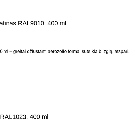
satinas RAL9010, 400 ml
l – greitai džiūstanti aerozolio forma, suteikia blizgią, atspar
a RAL1023, 400 ml