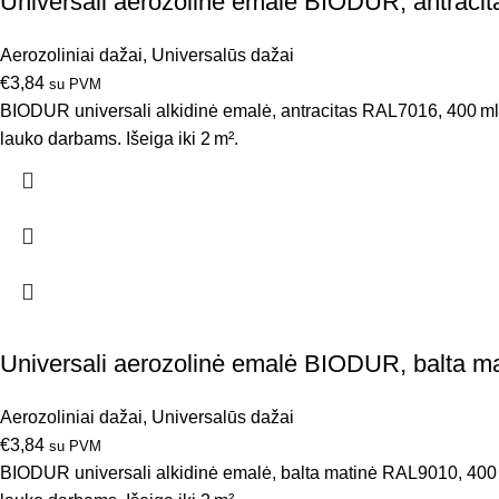
Universali aerozolinė emalė BIODUR, antraci
Aerozoliniai dažai
,
Universalūs dažai
€
3,84
su PVM
BIODUR universali alkidinė emalė, antracitas RAL7016, 400 ml – 
lauko darbams. Išeiga iki 2 m².
Universali aerozolinė emalė BIODUR, balta m
Aerozoliniai dažai
,
Universalūs dažai
€
3,84
su PVM
BIODUR universali alkidinė emalė, balta matinė RAL9010, 400 ml 