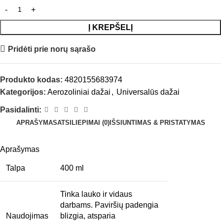
Į KREPŠELĮ
Pridėti prie norų sąrašo
Produkto kodas:
4820155683974
Kategorijos:
Aerozoliniai dažai
,
Universalūs dažai
Pasidalinti:
APRAŠYMAS
ATSILIEPIMAI (0)
IŠSIUNTIMAS & PRISTATYMAS
Aprašymas
Talpa
400 ml
Tinka lauko ir vidaus
darbams. Paviršių padengia
Naudojimas
blizgia, atsparia