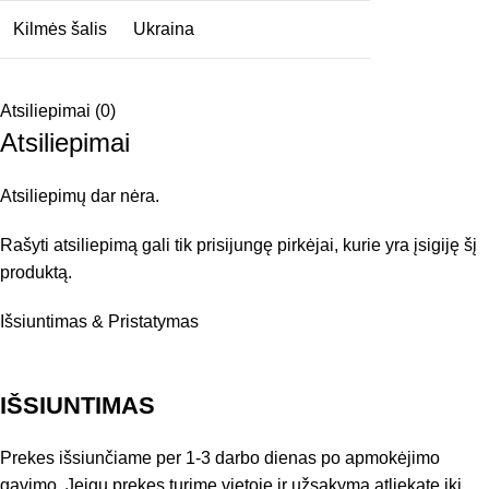
Kilmės šalis
Ukraina
Atsiliepimai (0)
Atsiliepimai
Atsiliepimų dar nėra.
Rašyti atsiliepimą gali tik prisijungę pirkėjai, kurie yra įsigiję šį
produktą.
Išsiuntimas & Pristatymas
IŠSIUNTIMAS
Prekes išsiunčiame per 1-3 darbo dienas po apmokėjimo
gavimo. Jeigu prekes turime vietoje ir užsakymą atliekate iki