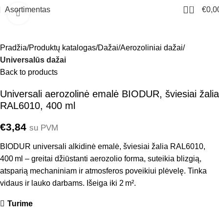
0
Asortimentas
€
0,0
Click to enlarge
Pradžia
Produktų katalogas
Dažai
Aerozoliniai dažai
Universalūs dažai
Back to products
Universali aerozolinė emalė BIODUR, šviesiai žalia
RAL6010, 400 ml
€
3,84
su PVM
BIODUR universali alkidinė emalė, šviesiai žalia RAL6010,
400 ml – greitai džiūstanti aerozolio forma, suteikia blizgią,
atsparią mechaniniam ir atmosferos poveikiui plėvelę. Tinka
vidaus ir lauko darbams. Išeiga iki 2 m².
Turime