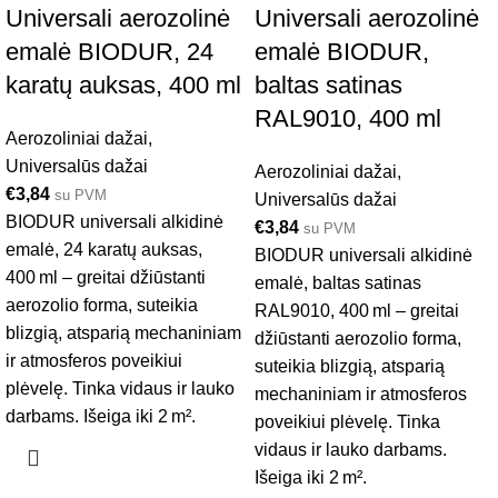
Universali aerozolinė
Universali aerozolinė
emalė BIODUR, 24
emalė BIODUR,
karatų auksas, 400 ml
baltas satinas
RAL9010, 400 ml
Aerozoliniai dažai
,
Universalūs dažai
Aerozoliniai dažai
,
€
3,84
su PVM
Universalūs dažai
BIODUR universali alkidinė
€
3,84
su PVM
emalė, 24 karatų auksas,
BIODUR universali alkidinė
400 ml – greitai džiūstanti
emalė, baltas satinas
aerozolio forma, suteikia
RAL9010, 400 ml – greitai
blizgią, atsparią mechaniniam
džiūstanti aerozolio forma,
ir atmosferos poveikiui
suteikia blizgią, atsparią
plėvelę. Tinka vidaus ir lauko
mechaniniam ir atmosferos
darbams. Išeiga iki 2 m².
poveikiui plėvelę. Tinka
vidaus ir lauko darbams.
Išeiga iki 2 m².