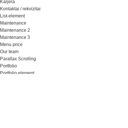
Karjera
Kontaktai / rekvizitai
List-element
Maintenance
Maintenance 2
Maintenance 3
Menu price
Our team
Parallax Scrolling
Portfolio
Portfolio element
Pricing tables
Privacy Policy
Products by ID
Products Categories
Products Category
Products grid
Products widgets