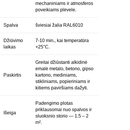
mechaniniams ir atmosferos
poveikiams plėvele.
Spalva
šviesiai žalia RAL6010
Džiūvimo
7-10 min., kai temperatūra
laikas
+25°C.
Greitai džiūstanti alkidinė
emalė metalo, betono, gipso
Paskirtis
kartono, mediniams,
stikliniams, popieriniams ir
kitiems paviršiams dažyti.
Padengimo plotas
priklausomai nuo spalvos ir
Išeiga
sluoksnio storio — 1.5 – 2
m².