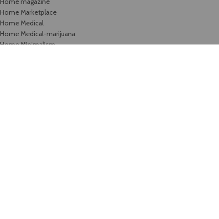
Home magazine
Home Marketplace
Home Medical
Home Medical-marijuana
Home Minimalism
Home Mobile-App
Home Motorcycle
Home organic
Home parallax
Home Retail-2
Home Shoes
Home Sport
Home Sweets-bakery
Home Tools
Home Toys
Home Travel
Home video
Home watches
Home Wine
Image Hotspot
Images gallery