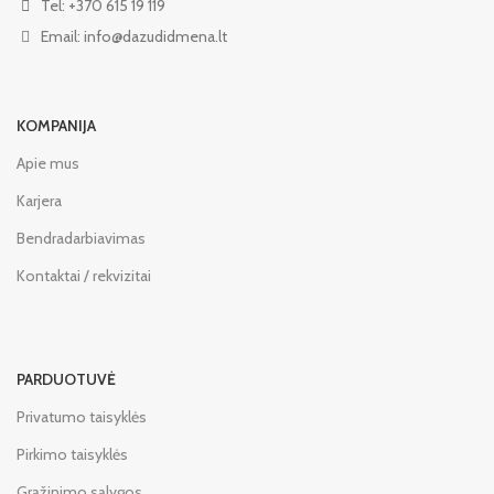
Tel: +370 615 19 119
Email: info@dazudidmena.lt
KOMPANIJA
Apie mus
Karjera
Bendradarbiavimas
Kontaktai / rekvizitai
PARDUOTUVĖ
Privatumo taisyklės
Pirkimo taisyklės
Grąžinimo sąlygos