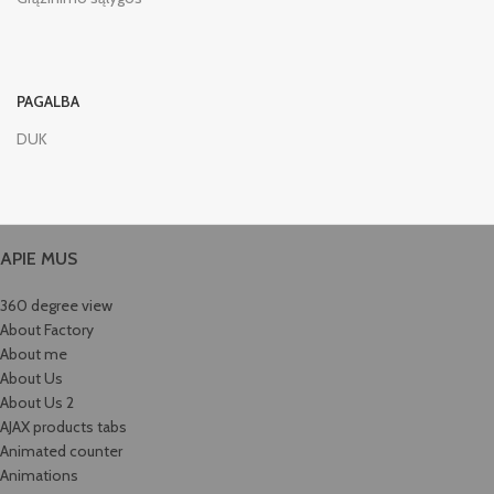
PAGALBA
DUK
APIE MUS
360 degree view
About Factory
About me
About Us
About Us 2
AJAX products tabs
Animated counter
Animations