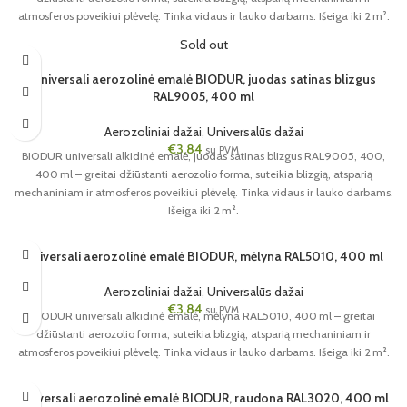
atmosferos poveikiui plėvelę. Tinka vidaus ir lauko darbams. Išeiga iki 2 m².
Sold out
Universali aerozolinė emalė BIODUR, juodas satinas blizgus
RAL9005, 400 ml
Aerozoliniai dažai
,
Universalūs dažai
€
3,84
su PVM
BIODUR universali alkidinė emalė, juodas satinas blizgus RAL9005, 400,
400 ml – greitai džiūstanti aerozolio forma, suteikia blizgią, atsparią
mechaniniam ir atmosferos poveikiui plėvelę. Tinka vidaus ir lauko darbams.
Išeiga iki 2 m².
Universali aerozolinė emalė BIODUR, mėlyna RAL5010, 400 ml
Aerozoliniai dažai
,
Universalūs dažai
€
3,84
su PVM
BIODUR universali alkidinė emalė, mėlyna RAL5010, 400 ml – greitai
džiūstanti aerozolio forma, suteikia blizgią, atsparią mechaniniam ir
atmosferos poveikiui plėvelę. Tinka vidaus ir lauko darbams. Išeiga iki 2 m².
Universali aerozolinė emalė BIODUR, raudona RAL3020, 400 ml