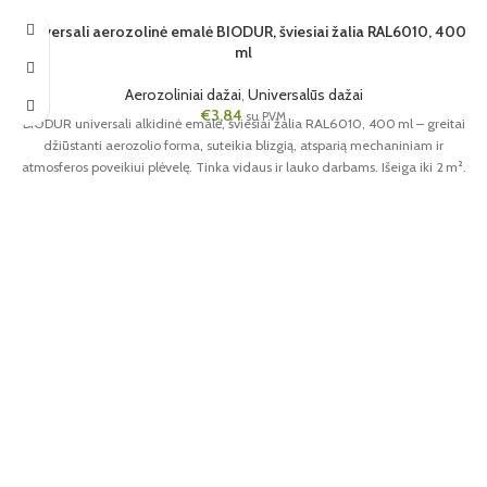
Universali aerozolinė emalė BIODUR, šviesiai žalia RAL6010, 400
ml
Aerozoliniai dažai
,
Universalūs dažai
€
3,84
su PVM
BIODUR universali alkidinė emalė, šviesiai žalia RAL6010, 400 ml – greitai
džiūstanti aerozolio forma, suteikia blizgią, atsparią mechaniniam ir
atmosferos poveikiui plėvelę. Tinka vidaus ir lauko darbams. Išeiga iki 2 m².