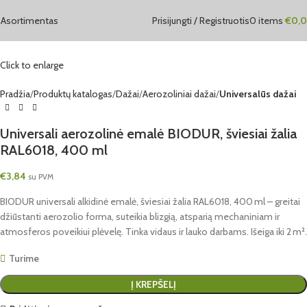
Asortimentas
Prisijungti / Registruotis
0
items
€
0,
Click to enlarge
Pradžia
Produktų katalogas
Dažai
Aerozoliniai dažai
Universalūs dažai
Universali aerozolinė emalė BIODUR, šviesiai žalia
RAL6018, 400 ml
€
3,84
su PVM
BIODUR universali alkidinė emalė, šviesiai žalia RAL6018, 400 ml – greitai
džiūstanti aerozolio forma, suteikia blizgią, atsparią mechaniniam ir
atmosferos poveikiui plėvelę. Tinka vidaus ir lauko darbams. Išeiga iki 2 m².
Turime
Į KREPŠELĮ