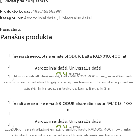
Pridėti prie norų sąrašo
Produkto kodas:
4820155683981
Kategorijos:
Aerozoliniai dažai
,
Universalūs dažai
Pasidalinti:
Panašūs produktai
Universali aerozolinė emalė BIODUR, balta RAL9010, 400 ml
Aerozoliniai dažai
,
Universalūs dažai
€
3,84
su PVM
BIODUR universali alkidinė emalė, balta RAL9010, 400 ml – greitai džiūstanti
aerozolio forma, suteikia blizgią, atsparią mechaniniam ir atmosferos poveikiui
plėvelę. Tinka vidaus ir lauko darbams. Išeiga iki 2 m².
Universali aerozolinė emalė BIODUR, dramblio kaulo RAL1015, 400
ml
Aerozoliniai dažai
,
Universalūs dažai
€
3,84
su PVM
BIODUR universali alkidinė emalė, dramblio kaulo RAL1015, 400 ml – greitai
džiūstanti aerozolio forma, suteikia blizgią, atsparią mechaniniam ir