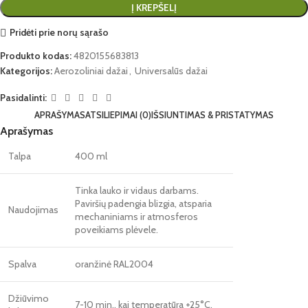
Į KREPŠELĮ
Pridėti prie norų sąrašo
Produkto kodas:
4820155683813
Kategorijos:
Aerozoliniai dažai
,
Universalūs dažai
Pasidalinti:
APRAŠYMAS
ATSILIEPIMAI (0)
IŠSIUNTIMAS & PRISTATYMAS
Aprašymas
Talpa
400 ml
Tinka lauko ir vidaus darbams.
Paviršių padengia blizgia, atsparia
Naudojimas
mechaniniams ir atmosferos
poveikiams plėvele.
Spalva
oranžinė RAL2004
Džiūvimo
7-10 min., kai temperatūra +25°C.