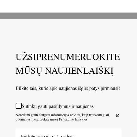
UŽSIPRENUMERUOKITE
MŪSŲ NAUJIENLAIŠKĮ
Būkite tais, kurie apie naujienas išgirs patys pirmiausi!
Sutinku gauti pasiūlymus ir naujienas
Norėdami gauti daugiau informacijos apie tai, kaip tvarkomi jūsų
duomenys, peržiūrėkite mūsų Privatumo taisykles