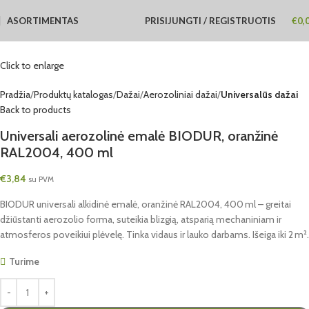
ASORTIMENTAS
PRISIJUNGTI / REGISTRUOTIS
€
0,
Click to enlarge
Pradžia
Produktų katalogas
Dažai
Aerozoliniai dažai
Universalūs dažai
Back to products
Universali aerozolinė emalė BIODUR, oranžinė
RAL2004, 400 ml
€
3,84
su PVM
BIODUR universali alkidinė emalė, oranžinė RAL2004, 400 ml – greitai
džiūstanti aerozolio forma, suteikia blizgią, atsparią mechaniniam ir
atmosferos poveikiui plėvelę. Tinka vidaus ir lauko darbams. Išeiga iki 2 m².
Turime