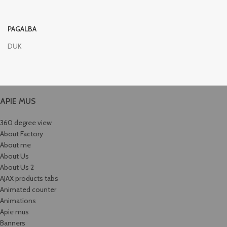
PAGALBA
DUK
APIE MUS
360 degree view
About Factory
About me
About Us
About Us 2
AJAX products tabs
Animated counter
Animations
Apie mus
Banners