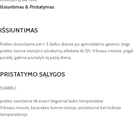
Išsiuntimas & Pristatymas
IŠSIUNTIMAS
Prekes išsiunčiame per 1-3 darbo dienas po apmokėjimo gavimo. Jeigu
prekes turime vietoje ir užsakymą atliekate iki 12h, Vilniaus mieste, pagal
poreikį, galime pristatyti tą pačią dieną.
PRISTATYMO SĄLYGOS
SVARBU:
prekes siunčiame tik esant teigiamai lauko temperatūrai
Vilniaus mieste, kai prekes turime vietoje, pristatome bet kokioje
temperatūroje.