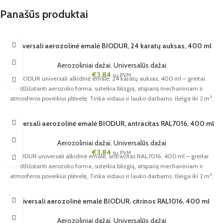
Panašūs produktai
Universali aerozolinė emalė BIODUR, 24 karatų auksas, 400 ml
Aerozoliniai dažai
,
Universalūs dažai
€
3,84
su PVM
BIODUR universali alkidinė emalė, 24 karatų auksas, 400 ml – greitai
džiūstanti aerozolio forma, suteikia blizgią, atsparią mechaniniam ir
atmosferos poveikiui plėvelę. Tinka vidaus ir lauko darbams. Išeiga iki 2 m².
Universali aerozolinė emalė BIODUR, antracitas RAL7016, 400 ml
Aerozoliniai dažai
,
Universalūs dažai
€
3,84
su PVM
BIODUR universali alkidinė emalė, antracitas RAL7016, 400 ml – greitai
džiūstanti aerozolio forma, suteikia blizgią, atsparią mechaniniam ir
atmosferos poveikiui plėvelę. Tinka vidaus ir lauko darbams. Išeiga iki 2 m².
Universali aerozolinė emalė BIODUR, citrinos RAL1016, 400 ml
Aerozoliniai dažai
,
Universalūs dažai