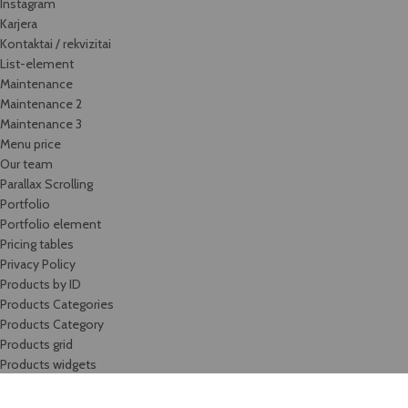
Instagram
Karjera
Kontaktai / rekvizitai
List-element
Maintenance
Maintenance 2
Maintenance 3
Menu price
Our team
Parallax Scrolling
Portfolio
Portfolio element
Pricing tables
Privacy Policy
Products by ID
Products Categories
Products Category
Products grid
Products widgets
Produktų katalogas
Recent Products