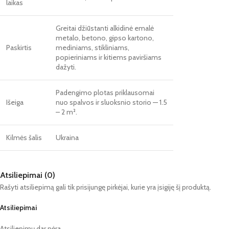
laikas
Greitai džiūstanti alkidinė emalė
metalo, betono, gipso kartono,
Paskirtis
mediniams, stikliniams,
popieriniams ir kitiems paviršiams
dažyti.
Padengimo plotas priklausomai
Išeiga
nuo spalvos ir sluoksnio storio — 1.5
– 2 m².
Kilmės šalis
Ukraina
Atsiliepimai (0)
Rašyti atsiliepimą gali tik prisijungę pirkėjai, kurie yra įsigiję šį produktą.
Atsiliepimai
Atsiliepimų dar nėra.